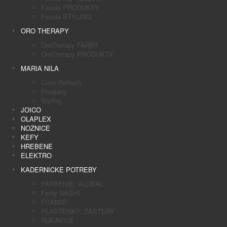
Fanola PRODUKTY
Fanola STYLING
ORO THERAPY
OroTherapy FARBY
OroTherapy PRODUKTY
MARIA NILA
Color Refresh
Produkty
Styling
JOICO
OLAPLEX
NOZNICE
KEFY
HREBENE
ELEKTRO
KADERNICKE POTREBY
FARBENIE/ ALOBAL
Farby NASHI
FOAMIE
PLASTENKY, ZASTERY
RUKAVICE