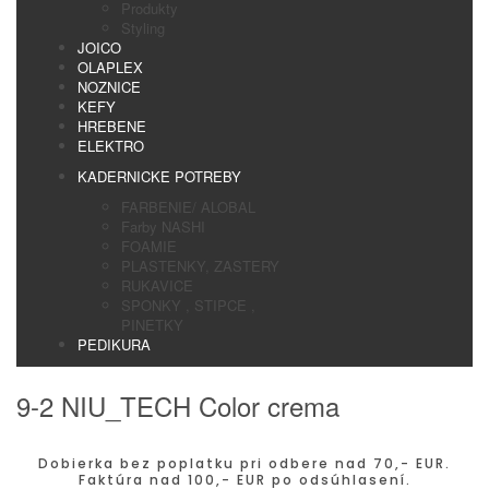
Produkty
Styling
JOICO
OLAPLEX
NOZNICE
KEFY
HREBENE
ELEKTRO
KADERNICKE POTREBY
FARBENIE/ ALOBAL
Farby NASHI
FOAMIE
PLASTENKY, ZASTERY
RUKAVICE
SPONKY , STIPCE ,
PINETKY
PEDIKURA
9-2 NIU_TECH Color crema
Dobierka bez poplatku pri odbere nad 70,- EUR.
Faktúra nad 100,- EUR po odsúhlasení.