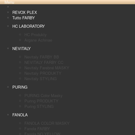
Menu
REVOX PLEX
Tutto FARBY
HC LABORATORY
HC Produkty
Argane Achinae
NEVITALY
Nevitaly FARBY BB
NEVITALY FARBY CC
Nevitaly Farebné MASKY
Nevitaly PRODUKTY
Nevitaly STYLING
PURING
PURING Color Masky
Puring PRODUKTY
Puring STYLING
FANOLA
FANOLA COLOR MASKY
Fanola FARBY
Fanola NO YELLOW