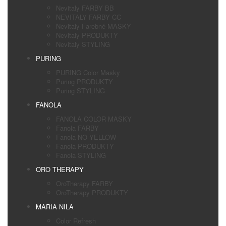
Nevitaly FARBY BB
NEVITALY FARBY CC
Nevitaly Farebné MASKY
Nevitaly PRODUKTY
Nevitaly STYLING
PURING
PURING Color Masky
Puring PRODUKTY
Puring STYLING
FANOLA
FANOLA COLOR MASKY
Fanola FARBY
Fanola NO YELLOW
Fanola PRODUKTY
Fanola STYLING
ORO THERAPY
OroTherapy FARBY
OroTherapy PRODUKTY
MARIA NILA
Color Refresh