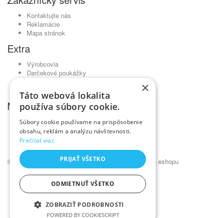
Kontaktujte nás
Reklamácie
Mapa stránok
Extra
Výrobcovia
Darčekové poukážky
Partnerský program
×
Akciový tovar
Táto webová lokalita
Môj účet
používa súbory cookie.
Môj účet
Súbory cookie používame na prispôsobenie
História objednávok
obsahu, reklám a analýzu návštevnosti.
Obľúbené produkty
Prečítať viac
Novinky
PRIJAŤ VŠETKO
© Kadernícky veľkoobchod •
NajReklama.sk - tvorba eshopu
ODMIETNUŤ VŠETKO
ZOBRAZIŤ PODROBNOSTI
POWERED BY COOKIESCRIPT