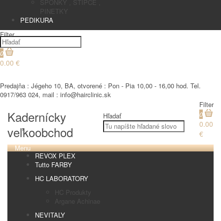
SPONKY , STIPCE ,
PINETKY
PEDIKURA
Filter
0
0.00 €
€
Predajňa : Jégeho 10, BA, otvorené : Pon - Pia 10,00 - 16,00 hod. Tel.
0917/963 024, mail : info@hairclinic.sk
Filter
Kadernícky
0
Hľadať
0.00
veľkoobchod
€
Menu
REVOX PLEX
Tutto FARBY
HC LABORATORY
HC Produkty
Argane Achinae
NEVITALY