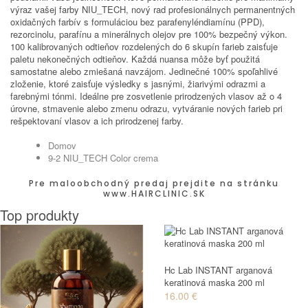
výraz vašej farby NIU_TECH, nový rad profesionálnych permanentných
oxidačných farbív s formuláciou bez parafenyléndiamínu (PPD),
rezorcinolu, parafínu a minerálnych olejov pre 100% bezpečný výkon.
100 kalibrovaných odtieňov rozdelených do 6 skupín farieb zaisťuje
paletu nekonečných odtieňov. Každá nuansa môže byť použitá
samostatne alebo zmiešaná navzájom. Jedinečné 100% spoľahlivé
zloženie, ktoré zaisťuje výsledky s jasnými, žiarivými odrazmi a
farebnými tónmi. Ideálne pre zosvetlenie prirodzených vlasov až o 4
úrovne, stmavenie alebo zmenu odrazu, vytváranie nových farieb pri
rešpektovaní vlasov a ich prirodzenej farby.
Domov
9-2 NIU_TECH Color crema
Pre maloobchodný predaj prejdite na stránku
www.HAIRCLINIC.SK
Top produkty
Hc Lab INSTANT arganová
keratinová maska 200 ml
16.00 €