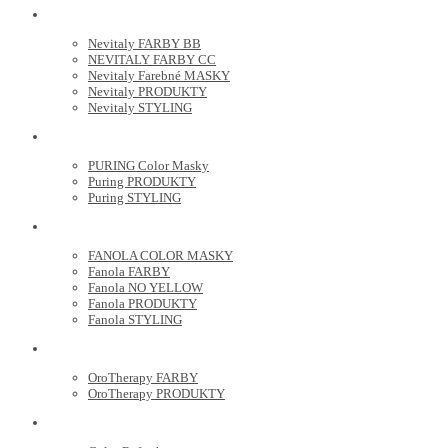
NEVITALY
Nevitaly FARBY BB
NEVITALY FARBY CC
Nevitaly Farebné MASKY
Nevitaly PRODUKTY
Nevitaly STYLING
PURING
PURING Color Masky
Puring PRODUKTY
Puring STYLING
FANOLA
FANOLA COLOR MASKY
Fanola FARBY
Fanola NO YELLOW
Fanola PRODUKTY
Fanola STYLING
ORO THERAPY
OroTherapy FARBY
OroTherapy PRODUKTY
MARIA NILA