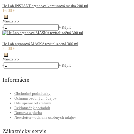
Hc Lab INSTANT arganová keratinová maska 200 ml
16.00 €
Množstvo
-
+
Kúpiť
Hc Lab arganová MASKA revitalizačná 300 ml
22.00 €
Množstvo
-
+
Kúpiť
Informácie
Obchodné podmienky
Ochrana osobných údajov
Odstúpenie od zmluvy
Reklamačný poriadok
Doprava a platba
Newsletter - ochrana osobných údajov
Zákaznícky servis