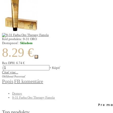
Kód produktu:
9-31 ORO
Dostupnosť:
Skladom
8.29 €
Bez DPH:
6.74 €
-
+
Kúpiť
Čítať viac...
Obľúbené
Porovnať
Popis
FB komentáre
Domov
9-31 Farba Oro Therapy Fanola
Pre ma
Top produkty