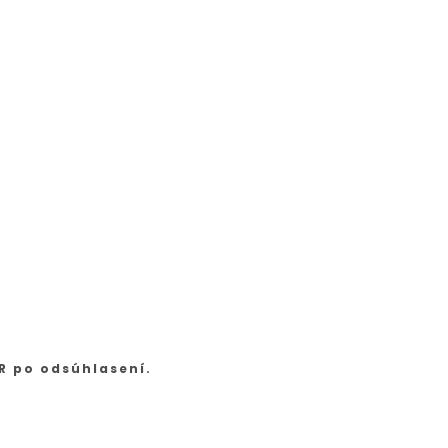
R po odsúhlasení.