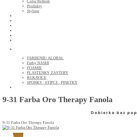
Color Refresh
Produkty
Styling
JOICO
OLAPLEX
NOZNICE
KEFY
HREBENE
ELEKTRO
KADERNICKE POTREBY
FARBENIE/ ALOBAL
Farby NASHI
FOAMIE
PLASTENKY, ZASTERY
RUKAVICE
SPONKY , STIPCE , PINETKY
PEDIKURA
9-31 Farba Oro Therapy Fanola
Dobierka bez pop
9-31 Farba Oro Therapy Fanola