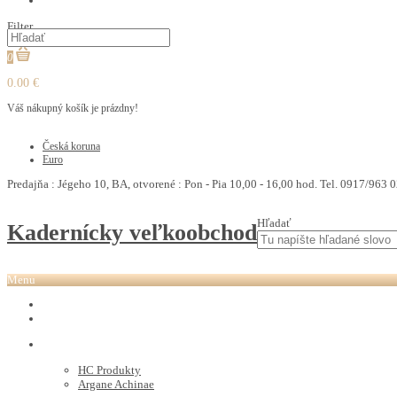
PEDIKURA
Filter
0
0.00 €
Váš nákupný košík je prázdny!
€
Česká koruna
Euro
Predajňa : Jégeho 10, BA, otvorené : Pon - Pia 10,00 - 16,00 hod. Tel. 0917/963 0
Hľadať
Kadernícky veľkoobchod
Menu
REVOX PLEX
Tutto FARBY
HC LABORATORY
HC Produkty
Argane Achinae