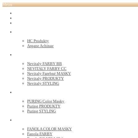
Menu
REVOX PLEX
Tutto FARBY
HC LABORATORY
HC Produkty
Argane Achinae
NEVITALY
Nevitaly FARBY BB
NEVITALY FARBY CC
Nevitaly Farebné MASKY
Nevitaly PRODUKTY
Nevitaly STYLING
PURING
PURING Color Masky
Puring PRODUKTY
Puring STYLING
FANOLA
FANOLA COLOR MASKY
Fanola FARBY