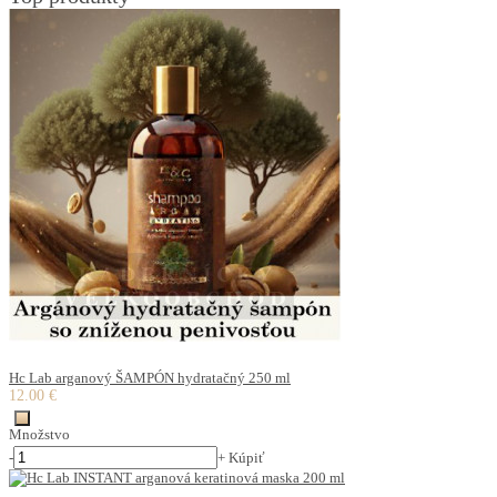
Hc Lab arganový ŠAMPÓN hydratačný 250 ml
12.00 €
Množstvo
-
+
Kúpiť