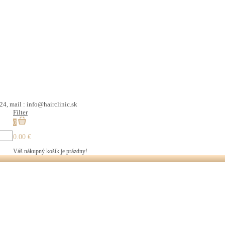
24, mail : info@hairclinic.sk
Filter
0
0.00 €
Váš nákupný košík je prázdny!