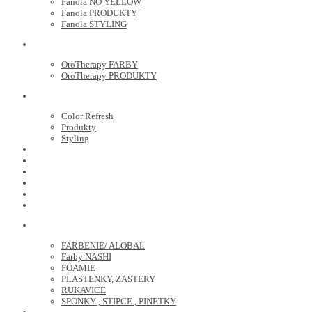
Fanola NO YELLOW
Fanola PRODUKTY
Fanola STYLING
ORO THERAPY
OroTherapy FARBY
OroTherapy PRODUKTY
MARIA NILA
Color Refresh
Produkty
Styling
JOICO
OLAPLEX
NOZNICE
KEFY
HREBENE
ELEKTRO
KADERNICKE POTREBY
FARBENIE/ ALOBAL
Farby NASHI
FOAMIE
PLASTENKY, ZASTERY
RUKAVICE
SPONKY , STIPCE , PINETKY