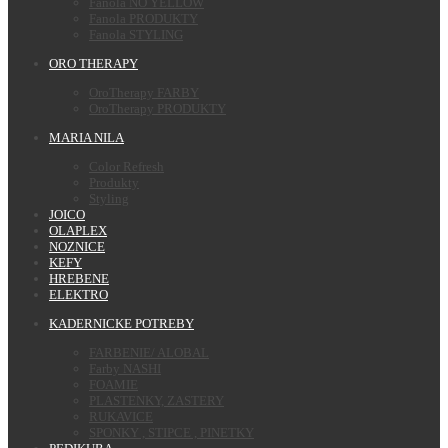
Fanola NO YELLOW
Fanola PRODUKTY
Fanola STYLING
ORO THERAPY
OroTherapy FARBY
OroTherapy PRODUKTY
MARIA NILA
Color Refresh
Produkty
Styling
JOICO
OLAPLEX
NOZNICE
KEFY
HREBENE
ELEKTRO
KADERNICKE POTREBY
FARBENIE/ ALOBAL
Farby NASHI
FOAMIE
PLASTENKY, ZASTERY
RUKAVICE
SPONKY , STIPCE , PINETKY