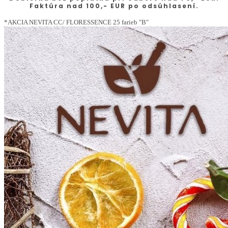
Faktúra nad 100,- EUR po odsúhlasení.
*AKCIA NEVITA CC/ FLORESSENCE 25 farieb "B"