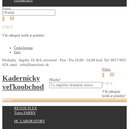
PEDIKURA
Filter
0
0.00 €
Váš nákupný košík je prázdny!
€
Česká koruna
Euro
Predajňa : Jégeho 10, BA, otvorené : Pon - Pia 10,00 - 16,00 hod. Tel. 0917/963
024, mail : info@hairclinic.sk
Filter
0
Kadernícky
Hľadať
0.00 €
veľkoobchod
Váš nákupný
košík je prázdny!
Menu
REVOX PLEX
Tutto FARBY
HC LABORATORY