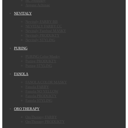
HC Produkty
Argane Achinae
NEVITALY
Nevitaly FARBY BB
NEVITALY FARBY CC
Nevitaly Farebné MASKY
Nevitaly PRODUKTY
Nevitaly STYLING
PURING
PURING Color Masky
Puring PRODUKTY
Puring STYLING
FANOLA
FANOLA COLOR MASKY
Fanola FARBY
Fanola NO YELLOW
Fanola PRODUKTY
Fanola STYLING
ORO THERAPY
OroTherapy FARBY
OroTherapy PRODUKTY