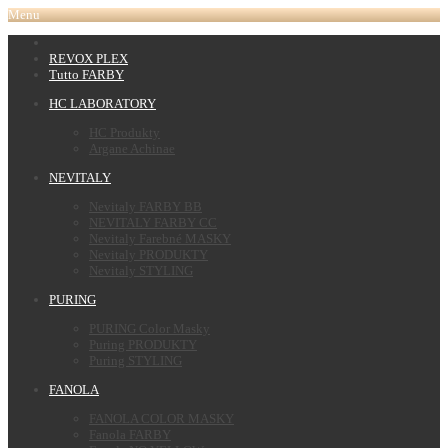
Menu
REVOX PLEX
Tutto FARBY
HC LABORATORY
HC Produkty
Argane Achinae
NEVITALY
Nevitaly FARBY BB
NEVITALY FARBY CC
Nevitaly Farebné MASKY
Nevitaly PRODUKTY
Nevitaly STYLING
PURING
PURING Color Masky
Puring PRODUKTY
Puring STYLING
FANOLA
FANOLA COLOR MASKY
Fanola FARBY