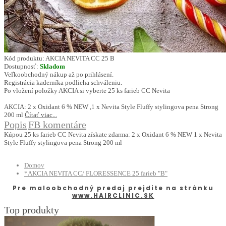
Kód produktu:
AKCIA NEVITA CC 25 B
Dostupnosť:
Skladom
Veľkoobchodný nákup až po prihlásení.
Registrácia kaderníka podlieha schváleniu.
Po vložení položky AKCIA si vyberte 25 ks farieb CC Nevita
AKCIA: 2 x Oxidant 6 % NEW ,1 x Nevita Style Fluffy stylingova pena Strong
200 ml
Čítať viac...
Popis
FB komentáre
Kúpou 25 ks farieb CC Nevita získate zdarma: 2 x Oxidant 6 % NEW 1 x Nevita
Style Fluffy stylingova pena Strong 200 ml
Domov
*AKCIA NEVITA CC/ FLORESSENCE 25 farieb "B"
Pre maloobchodný predaj prejdite na stránku
www.HAIRCLINIC.SK
Top produkty