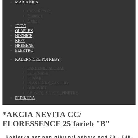
MARIA NILA
Color Refresh
Produkty
Styling
JOICO
OLAPLEX
NOZNICE
KEFY
HREBENE
ELEKTRO
KADERNICKE POTREBY
FARBENIE/ ALOBAL
Farby NASHI
FOAMIE
PLASTENKY, ZASTERY
RUKAVICE
SPONKY , STIPCE , PINETKY
PEDIKURA
*AKCIA NEVITA CC/
FLORESSENCE 25 farieb "B"
Dobierka bez poplatku pri odbere nad 70,- EUR.