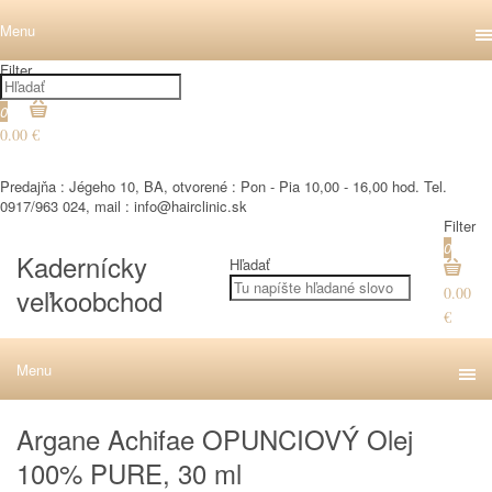
Menu
Filter
0
0.00 €
€
Predajňa : Jégeho 10, BA, otvorené : Pon - Pia 10,00 - 16,00 hod. Tel.
0917/963 024, mail : info@hairclinic.sk
Filter
0
Kadernícky
Hľadať
veľkoobchod
0.00
€
Menu
Argane Achifae OPUNCIOVÝ Olej
100% PURE, 30 ml