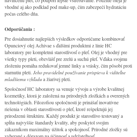
navlhčenú pleť, čo podporí lepšie vstrebávanie. Použitie oleja je
vhodné aj ako podklad pod make-up, čím zabezpečí hydratáciu
počas celého dňa.
Odporúčania :
Pre dosiahnutie najlepších výsledkov odporúčame kombinovať
Opunciový olej Achivae s ďalšími produktmi z línie HC
laboratory pre kompletnú starostlivosť o pleť. Olej je vhodný pre
všetky typy pleti, obzvlášť pre zrelú a suchú pleť. Vďaka svojmu
zloženiu pomáha redukovať jemné linky a vrásky, čím pôsobí proti
starnutiu pleti.
Jeho pravidelné používanie prispieva k viditeľne
mladšiemu vzhľadu
a žiarivej pleti.
Spoločnosť HC laboratory sa venuje vývoju a výrobe kvalitnej
kozmetiky, ktorá je založená na prírodných zložkách a overených
technológiách. Filozofiou spoločnosti je prinášať inovatívne
riešenia v oblasti starostlivosti o pleť, ktoré rešpektujú jej
prirodzenú štruktúru. Každý produkt je starostlivo testovaný a
spĺňa najvyššie štandardy kvality, aby poskytol svojim
zákazníkom maximálny úžitok a spokojnosť. Prírodné zložky sú
vyberané s dôrazom na účinnosť a udržateľnosť.