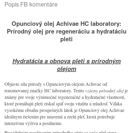
Popis
FB komentáre
Opunciový olej Achivae HC laboratory:
Prírodný olej pre regeneráciu a hydratáciu
pleti
Hydratácia a obnova pleti s prírodným
olejom
Objavte silu prírody s Opunciovým olejom Achivae od
renomovanej značky HC laboratory. Tento
vzácny prírodný olej
je
známy pre svoje výnimočné regeneračné a hydratačné vlastnosti,
ktoré pomáhajú pleti získať späť svoju vitalitu a mladosť. Vďaka
vysokému obsahu prospešných látok je Opunciový olej Achivae
ideálnym riešením pre unavenú a zrelú pleť, ktorá potrebuje
intenzívnu výživu a posilnenie.
Pravidelným používaním prírodného oleja sa vaša pleť stane