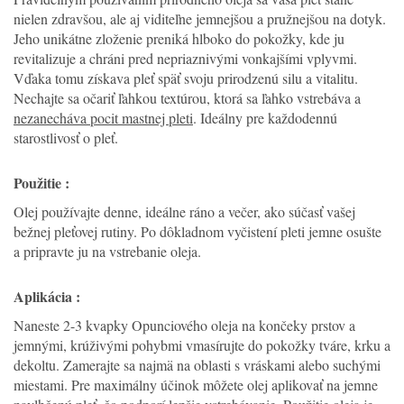
nielen zdravšou, ale aj viditeľne jemnejšou a pružnejšou na dotyk.
Jeho unikátne zloženie preniká hlboko do pokožky, kde ju
revitalizuje a chráni pred nepriaznivými vonkajšími vplyvmi.
Vďaka tomu získava pleť späť svoju prirodzenú silu a vitalitu.
Nechajte sa očariť ľahkou textúrou, ktorá sa ľahko vstrebáva a
nezanecháva pocit mastnej pleti
. Ideálny pre každodennú
starostlivosť o pleť.
Použitie :
Olej používajte denne, ideálne ráno a večer, ako súčasť vašej
bežnej pleťovej rutiny. Po dôkladnom vyčistení pleti jemne osušte
a pripravte ju na vstrebanie oleja.
Aplikácia :
Naneste 2-3 kvapky Opunciového oleja na končeky prstov a
jemnými, krúživými pohybmi vmasírujte do pokožky tváre, krku a
dekoltu. Zamerajte sa najmä na oblasti s vráskami alebo suchými
miestami. Pre maximálny účinok môžete olej aplikovať na jemne