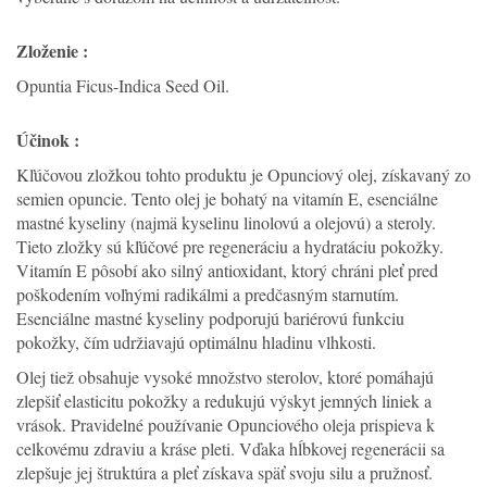
Zloženie :
Opuntia Ficus-Indica Seed Oil.
Účinok :
Kľúčovou zložkou tohto produktu je Opunciový olej, získavaný zo
semien opuncie. Tento olej je bohatý na vitamín E, esenciálne
mastné kyseliny (najmä kyselinu linolovú a olejovú) a steroly.
Tieto zložky sú kľúčové pre regeneráciu a hydratáciu pokožky.
Vitamín E pôsobí ako silný antioxidant, ktorý chráni pleť pred
poškodením voľnými radikálmi a predčasným starnutím.
Esenciálne mastné kyseliny podporujú bariérovú funkciu
pokožky, čím udržiavajú optimálnu hladinu vlhkosti.
Olej tiež obsahuje vysoké množstvo sterolov, ktoré pomáhajú
zlepšiť elasticitu pokožky a redukujú výskyt jemných liniek a
vrások. Pravidelné používanie Opunciového oleja prispieva k
celkovému zdraviu a kráse pleti. Vďaka hĺbkovej regenerácii sa
zlepšuje jej štruktúra a pleť získava späť svoju silu a pružnosť.