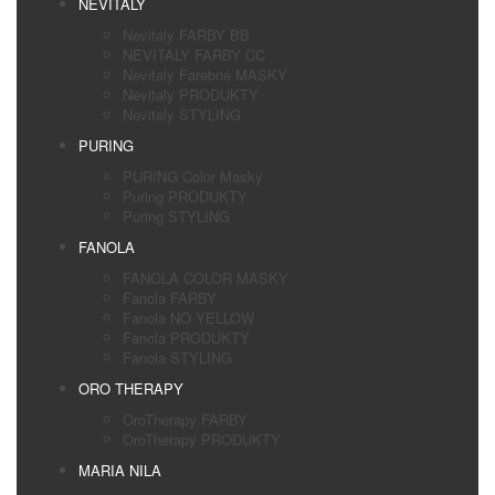
NEVITALY
Nevitaly FARBY BB
NEVITALY FARBY CC
Nevitaly Farebné MASKY
Nevitaly PRODUKTY
Nevitaly STYLING
PURING
PURING Color Masky
Puring PRODUKTY
Puring STYLING
FANOLA
FANOLA COLOR MASKY
Fanola FARBY
Fanola NO YELLOW
Fanola PRODUKTY
Fanola STYLING
ORO THERAPY
OroTherapy FARBY
OroTherapy PRODUKTY
MARIA NILA