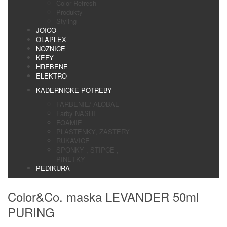
Color Refresh
Produkty
Styling
JOICO
OLAPLEX
NOZNICE
KEFY
HREBENE
ELEKTRO
KADERNICKE POTREBY
FARBENIE/ ALOBAL
Farby NASHI
FOAMIE
PLASTENKY, ZASTERY
RUKAVICE
SPONKY , STIPCE ,
PINETKY
PEDIKURA
Color&Co. maska LEVANDER 50ml
PURING