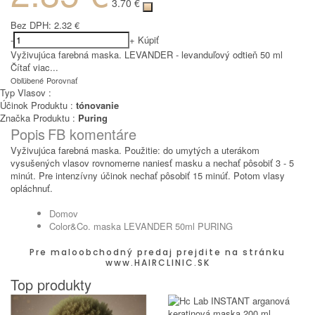
3.70 €
Bez DPH:
2.32 €
-
+
Kúpiť
Vyživujúca farebná maska. LEVANDER - levanduľový odtieň 50 ml
Čítať viac...
Obľúbené
Porovnať
Typ Vlasov :
Účinok Produktu :
tónovanie
Značka Produktu :
Puring
Popis
FB komentáre
Vyživujúca farebná maska. Použitie: do umytých a uterákom
vysušených vlasov rovnomerne naniesť masku a nechať pôsobiť 3 - 5
minút. Pre intenzívny účinok nechať pôsobiť 15 minúť. Potom vlasy
opláchnuť.
Domov
Color&Co. maska LEVANDER 50ml PURING
Pre maloobchodný predaj prejdite na stránku
www.HAIRCLINIC.SK
Top produkty