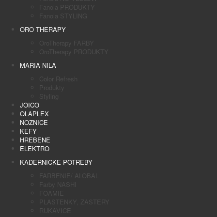
Fanola PRODUKTY
Fanola STYLING
ORO THERAPY
OroTherapy FARBY
OroTherapy PRODUKTY
MARIA NILA
Color Refresh
Produkty
Styling
JOICO
OLAPLEX
NOZNICE
KEFY
HREBENE
ELEKTRO
KADERNICKE POTREBY
FARBENIE/ ALOBAL
Farby NASHI
FOAMIE
PLASTENKY, ZASTERY
RUKAVICE