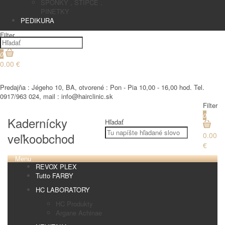
SPONKY , STIPCE ,
PINETKY
PEDIKURA
Filter
0
0.00 €
€
Predajňa : Jégeho 10, BA, otvorené : Pon - Pia 10,00 - 16,00 hod. Tel.
0917/963 024, mail : info@hairclinic.sk
Filter
0
Kadernícky
Hľadať
veľkoobchod
0.00
€
Menu
REVOX PLEX
Tutto FARBY
HC LABORATORY
HC Produkty
Argane Achinae