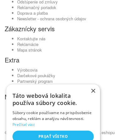
Odstúpenie od zmluvy
Reklamačný poriadok
Doprava a platba
Newsletter - ochrana osobných údajov
Zákaznícky servis
Kontaktujte nás
Reklamácie
Mapa stránok
Extra
Výrobcovia
Darčekové poukážky
Partnerský program
Akciový tovar
×
Táto webová lokalita
Môj účet
používa súbory cookie.
Môj účet
História objednávok
Súbory cookie používame na prispôsobenie
Obľúbené produkty
obsahu, reklám a analýzu návštevnosti.
Novinky
Prečítať viac
© Kadernícky veľkoobchod •
NajReklama.sk - tvorba eshopu
PRIJAŤ VŠETKO