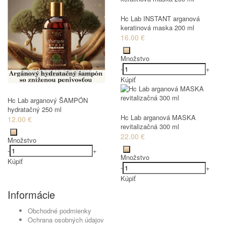
Hc Lab INSTANT arganová
keratinová maska 200 ml
16.00 €
Množstvo
-
+
Kúpiť
Hc Lab arganový ŠAMPÓN
hydratačný 250 ml
Hc Lab arganová MASKA
12.00 €
revitalizačná 300 ml
22.00 €
Množstvo
-
+
Množstvo
Kúpiť
-
+
Kúpiť
Informácie
Obchodné podmienky
Ochrana osobných údajov