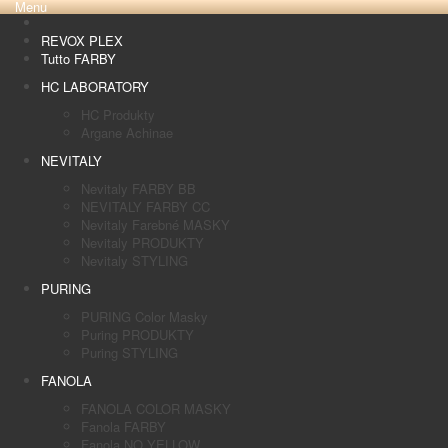
Menu
REVOX PLEX
Tutto FARBY
HC LABORATORY
HC Produkty
Argane Achinae
NEVITALY
Nevitaly FARBY BB
NEVITALY FARBY CC
Nevitaly Farebné MASKY
Nevitaly PRODUKTY
Nevitaly STYLING
PURING
PURING Color Masky
Puring PRODUKTY
Puring STYLING
FANOLA
FANOLA COLOR MASKY
Fanola FARBY
Fanola NO YELLOW