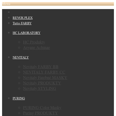
Menu
REVOX PLEX
Tutto FARBY
HC LABORATORY
HC Produkty
Argane Achinae
NEVITALY
Nevitaly FARBY BB
NEVITALY FARBY CC
Nevitaly Farebné MASKY
Nevitaly PRODUKTY
Nevitaly STYLING
PURING
PURING Color Masky
Puring PRODUKTY