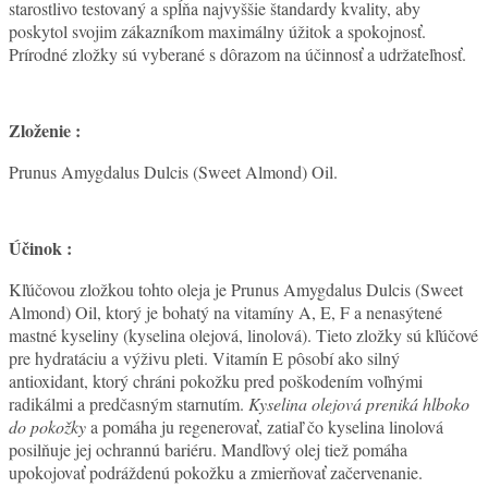
starostlivo testovaný a spĺňa najvyššie štandardy kvality, aby
poskytol svojim zákazníkom maximálny úžitok a spokojnosť.
Prírodné zložky sú vyberané s dôrazom na účinnosť a udržateľnosť.
Zloženie :
Prunus Amygdalus Dulcis (Sweet Almond) Oil.
Účinok :
Kľúčovou zložkou tohto oleja je Prunus Amygdalus Dulcis (Sweet
Almond) Oil, ktorý je bohatý na vitamíny A, E, F a nenasýtené
mastné kyseliny (kyselina olejová, linolová). Tieto zložky sú kľúčové
pre hydratáciu a výživu pleti. Vitamín E pôsobí ako silný
antioxidant, ktorý chráni pokožku pred poškodením voľnými
radikálmi a predčasným starnutím.
Kyselina olejová preniká hlboko
do pokožky
a pomáha ju regenerovať, zatiaľ čo kyselina linolová
posilňuje jej ochrannú bariéru. Mandľový olej tiež pomáha
upokojovať podráždenú pokožku a zmierňovať začervenanie.