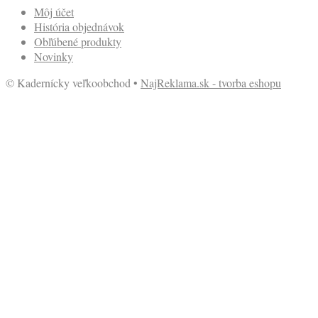
Môj účet
História objednávok
Obľúbené produkty
Novinky
© Kadernícky veľkoobchod •
NajReklama.sk - tvorba eshopu