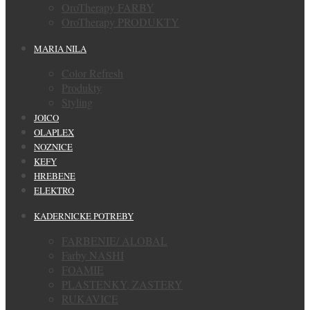
OroTherapy FARBY
OroTherapy PRODUKTY
MARIA NILA
Color Refresh
Produkty
Styling
JOICO
OLAPLEX
NOZNICE
KEFY
HREBENE
ELEKTRO
KADERNICKE POTREBY
FARBENIE/ ALOBAL
Farby NASHI
FOAMIE
PLASTENKY, ZASTERY
RUKAVICE