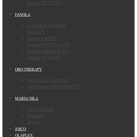
Puring STYLING
FANOLA
FANOLA COLOR
MASKY
Fanola FARBY
Fanola NO YELLOW
Fanola PRODUKTY
Fanola STYLING
ORO THERAPY
OroTherapy FARBY
OroTherapy PRODUKTY
MARIA NILA
Color Refresh
Produkty
Styling
JOICO
OLAPLEX