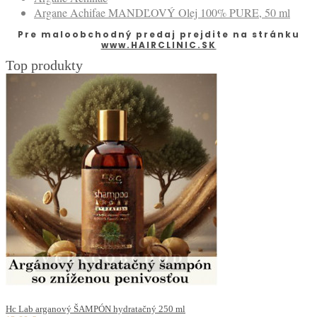
Argane Achifae MANDĽOVÝ Olej 100% PURE, 50 ml
Pre maloobchodný predaj prejdite na stránku
www.HAIRCLINIC.SK
Top produkty
Hc Lab arganový ŠAMPÓN hydratačný 250 ml