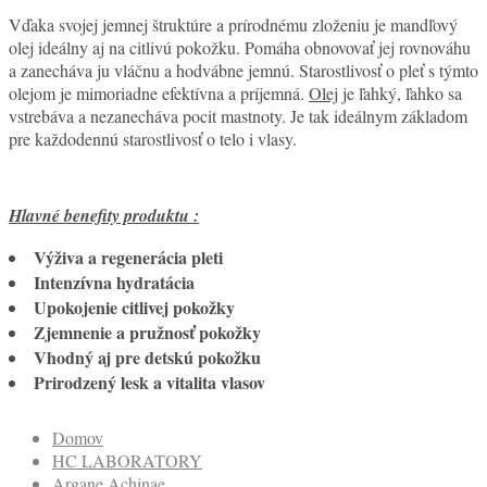
Vďaka svojej jemnej štruktúre a prírodnému zloženiu je mandľový
olej ideálny aj na citlivú pokožku. Pomáha obnovovať jej rovnováhu
a zanecháva ju vláčnu a hodvábne jemnú. Starostlivosť o pleť s týmto
olejom je mimoriadne efektívna a príjemná.
Olej
je ľahký, ľahko sa
vstrebáva a nezanecháva pocit mastnoty. Je tak ideálnym základom
pre každodennú starostlivosť o telo i vlasy.
Hlavné benefity produktu :
Výživa a regenerácia pleti
Intenzívna hydratácia
Upokojenie citlivej pokožky
Zjemnenie a pružnosť pokožky
Vhodný aj pre detskú pokožku
Prirodzený lesk a vitalita vlasov
Domov
HC LABORATORY
Argane Achinae