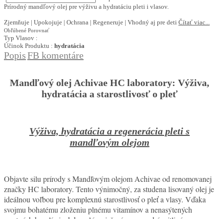
Prírodný mandľový olej pre výživu a hydratáciu pleti i vlasov.
Zjemňuje | Upokojuje | Ochrana | Regeneruje | Vhodný aj pre deti
Čítať viac...
Obľúbené
Porovnať
Typ Vlasov :
Účinok Produktu :
hydratácia
Popis
FB komentáre
Mandľový olej Achivae HC laboratory: Výživa,
hydratácia a starostlivosť o pleť
Výživa, hydratácia a regenerácia pleti s
mandľovým olejom
Objavte silu prírody s Mandľovým olejom Achivae od renomovanej
značky HC laboratory. Tento výnimočný, za studena lisovaný olej je
ideálnou voľbou pre komplexnú starostlivosť o pleť a vlasy. Vďaka
svojmu bohatému zloženiu plnému vitamínov a nenasýtených