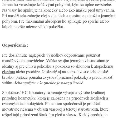
Jemne ho vmasírujte krúživými pohybmi, kým sa úplne nevstrebe.
Na vlasy ho aplikujte na končeky alebo ako masku pred umývaním.
Pri masáži tela zahrejte olej v dlaniach a masírujte pokožku jemnými
pohybmi. Pre maximálnu absorpciu ho aplikujte po sprche alebo
kúpeli na ešte mierne vlhkú pokožku.
Odporúčania :
Pre dosiahnutie najlepších výsledkov odporúčame používať
mandľový olej pravidelne. Vďaka svojim jemným vlastnostiam je
ideálny aj pre citlivú pokožku a
pokožku so sklonom k atopickému
ekzému
alebo psoriáze. Je skvelý aj na starostlivosť o tehotenské
bruško, pretože pomáha zvyšovať pružnosť pokožky a predchádzať
striám.
Jeho využitie v kozmetike je naozaj široké
.
Spoločnosť HC laboratory sa venuje vývoju a výrobe kvalitnej
prírodnej kozmetiky, ktorá je založená na prírodných zložkách a
overených technológiách. Filozofiou spoločnosti je prinášať
inovatívne riešenia v oblasti vlasovej a telovej starostlivosti, ktoré
rešpektujú prirodzenú štruktúru pleti a vlasov. Každý produkt je