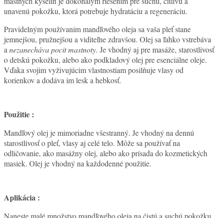
mastných kyselín je dokonalým riešením pre suchú, citlivú a
unavenú pokožku, ktorá potrebuje hydratáciu a regeneráciu.
Pravidelným používaním mandľového oleja sa vaša pleť stane
jemnejšou, pružnejšou a viditeľne zdravšou. Olej sa ľahko vstrebáva
a
nezanecháva pocit mastnoty
. Je vhodný aj pre masáže, starostlivosť
o detskú pokožku, alebo ako podkladový olej pre esenciálne oleje.
Vďaka svojim vyživujúcim vlastnostiam posilňuje vlasy od
korienkov a dodáva im lesk a hebkosť.
Použitie :
Mandľový olej je mimoriadne všestranný. Je vhodný na dennú
starostlivosť o pleť, vlasy aj celé telo. Môže sa používať na
odličovanie, ako masážny olej, alebo ako prísada do kozmetických
masiek. Olej je vhodný na každodenné použitie.
Aplikácia :
Naneste malé množstvo mandľového oleja na čistú a suchú pokožku.