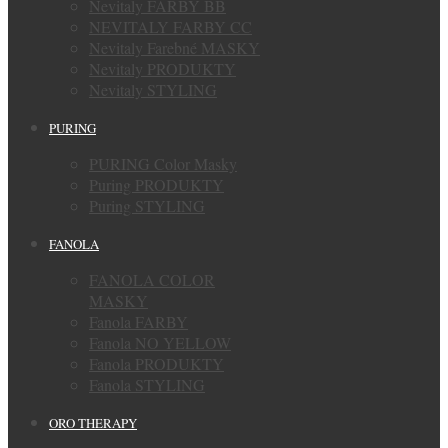
Nevitaly FARBY BB
NEVITALY FARBY CC
Nevitaly Farebné MASKY
Nevitaly PRODUKTY
Nevitaly STYLING
PURING
PURING Color Masky
Puring PRODUKTY
Puring STYLING
FANOLA
FANOLA COLOR
MASKY
Fanola FARBY
Fanola NO YELLOW
Fanola PRODUKTY
Fanola STYLING
ORO THERAPY