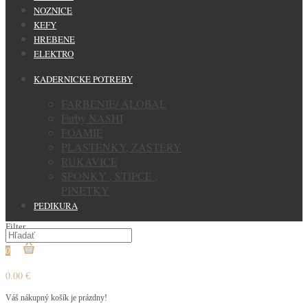
NOZNICE
KEFY
HREBENE
ELEKTRO
KADERNICKE POTREBY
FARBENIE/ ALOBAL
Farby NASHI
FOAMIE
PLASTENKY, ZASTERY
RUKAVICE
SPONKY , STIPCE ,
PINETKY
PEDIKURA
Filter
0
0.00 €
Váš nákupný košík je prázdny!