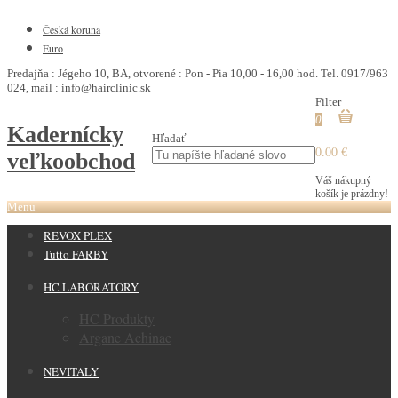
€
Česká koruna
Euro
Predajňa : Jégeho 10, BA, otvorené : Pon - Pia 10,00 - 16,00 hod. Tel. 0917/963
024, mail : info@hairclinic.sk
Filter
0
Kadernícky
Hľadať
0.00 €
veľkoobchod
Váš nákupný
košík je prázdny!
Menu
REVOX PLEX
Tutto FARBY
HC LABORATORY
HC Produkty
Argane Achinae
NEVITALY