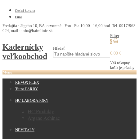
€
Česká koruna
Euro
Predajňa : Jégeho 10, BA, otvorené : Pon - Pia 10,00 - 16,00 hod. Tel. 0917/963
024, mail : info@hairclinic.sk
Filter
0
Kadernícky
Hľadať
0.00 €
veľkoobchod
Váš nákupný
košík je prázdny!
Menu
REVOX PLEX
Tutto FARBY
HC LABORATORY
HC Produkty
Argane Achinae
NEVITALY