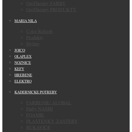
OroTherapy FARBY
OroTherapy PRODUKTY
MARIA NILA
Color Refresh
Produkty
Styling
JOICO
OLAPLEX
NOZNICE
KEFY
HREBENE
ELEKTRO
KADERNICKE POTREBY
FARBENIE/ ALOBAL
Farby NASHI
FOAMIE
PLASTENKY, ZASTERY
RUKAVICE