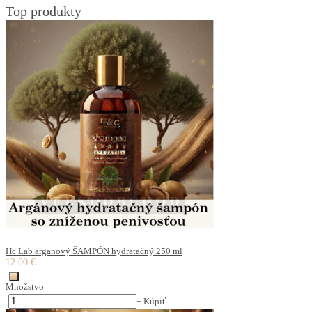
Top produkty
Hc Lab arganový ŠAMPÓN hydratačný 250 ml
12.00 €
Množstvo
-
+
Kúpiť