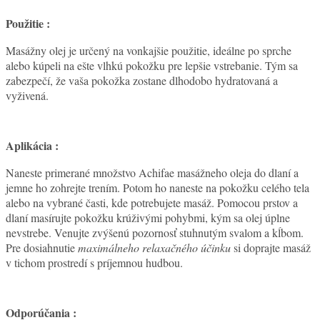
Použitie :
Masážny olej je určený na vonkajšie použitie, ideálne po sprche
alebo kúpeli na ešte vlhkú pokožku pre lepšie vstrebanie. Tým sa
zabezpečí, že vaša pokožka zostane dlhodobo hydratovaná a
vyživená.
Aplikácia :
Naneste primerané množstvo Achifae masážneho oleja do dlaní a
jemne ho zohrejte trením. Potom ho naneste na pokožku celého tela
alebo na vybrané časti, kde potrebujete masáž. Pomocou prstov a
dlaní masírujte pokožku krúživými pohybmi, kým sa olej úplne
nevstrebe. Venujte zvýšenú pozornosť stuhnutým svalom a kĺbom.
Pre dosiahnutie
maximálneho relaxačného účinku
si doprajte masáž
v tichom prostredí s príjemnou hudbou.
Odporúčania :