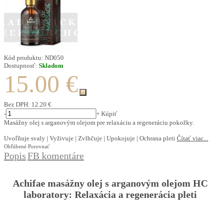
Kód produktu:
ND050
Dostupnosť:
Skladom
15.00 €
Bez DPH:
12.20 €
-
+
Kúpiť
Masážny olej s arganovým olejom pre relaxáciu a regeneráciu pokožky.
Uvoľňuje svaly | Vyživuje | Zvlhčuje | Upokojuje | Ochrana pleti
Čítať viac...
Obľúbené
Porovnať
Popis
FB komentáre
Achifae masážny olej s arganovým olejom HC
laboratory: Relaxácia a regenerácia pleti