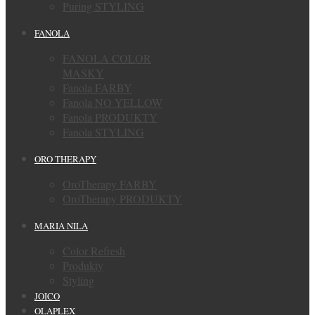
Puring STYLING
FANOLA
FANOLA COLOR
MASKY
Fanola FARBY
Fanola NO YELLOW
Fanola PRODUKTY
Fanola STYLING
ORO THERAPY
OroTherapy FARBY
OroTherapy PRODUKTY
MARIA NILA
Color Refresh
Produkty
Styling
JOICO
OLAPLEX