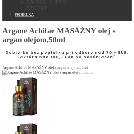
SPONKY , STIPCE ,
PINETKY
PEDIKURA
Argane Achifae MASÁŽNY olej s
argan olejom,50ml
Dobierka bez poplatku pri odbere nad 70,- EUR.
Faktúra nad 100,- EUR po odsúhlasení.
Argane Achifae MASÁŽNY olej s argan olejom,50ml