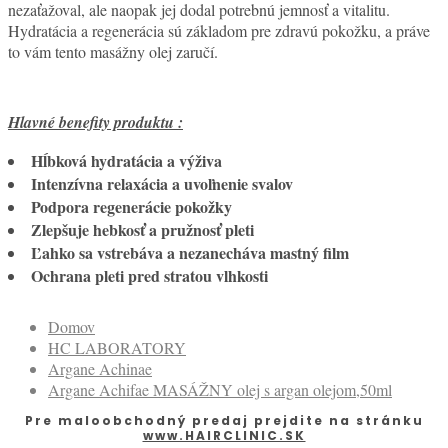
nezaťažoval, ale naopak jej dodal potrebnú jemnosť a vitalitu.
Hydratácia a regenerácia sú základom pre zdravú pokožku, a práve
to vám tento masážny olej zaručí.
Hlavné benefity produktu :
Hĺbková hydratácia a výživa
Intenzívna relaxácia a uvoľnenie svalov
Podpora regenerácie pokožky
Zlepšuje hebkosť a pružnosť pleti
Ľahko sa vstrebáva a nezanecháva mastný film
Ochrana pleti pred stratou vlhkosti
Domov
HC LABORATORY
Argane Achinae
Argane Achifae MASÁŽNY olej s argan olejom,50ml
Pre maloobchodný predaj prejdite na stránku
www.HAIRCLINIC.SK