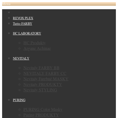
Menu
REVOX PLEX
Tutto FARBY
HC LABORATORY
HC Produkty
Argane Achinae
NEVITALY
Nevitaly FARBY BB
NEVITALY FARBY CC
Nevitaly Farebné MASKY
Nevitaly PRODUKTY
Nevitaly STYLING
PURING
PURING Color Masky
Puring PRODUKTY