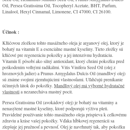
Oil, Persea Gratissima Oil, Tocopheryl Acetate, BHT, Parfum,
Linalool, Hexyl Cinnamal, Limonene, CI 47000, CI 26100.
Účinok :
Kľúčovou zložkou tohto masážneho oleja je arganový olej, ktorý je
bohatý na vitamín E a esenciálne mastné kyseliny. Tieto zložky sú
kľúčové pre regeneráciu pokožky a jej intenzívnu hydratáciu.
Vitamín E pôsobí ako silný antioxidant, ktorý chráni pokožku pred
poškodením voľnými radikálmi. Vitis Vinifera Seed Oil (olej z
hroznových jadier) a Prunus Amygdalus Dulcis Oil (mandľový olej)
sú známe svojimi zjemňujúcimi vlastnosťami. Uľahčujú prenikanie
účinných látok do pokožky.
Mandľový olej má výborné hydratačné
vlastnosti
a nezanecháva mastný pocit.
Persea Gratissima Oil (avokádový olej) je bohatý na vitamíny a
nenasýtené mastné kyseliny, ktoré podporujú výživu pleti.
Pravidelné používanie tohto masážneho oleja prispieva k celkovému
zdraviu a kráse vašej pokožky. Vďaka hĺbkovej regenerácii sa
zlepšuje jej pružnosť a pevnosť. Olej je navrhnutý tak, aby pokožku