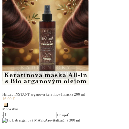
Hc Lab INSTANT arganová keratinová maska 200 ml
16.00 €
Množstvo
-
+
Kúpiť