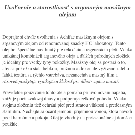
Uvoľnenie a starostlivosť s arganovým masážnym
olejom
Doprajte si chvíle uvoľnenia s Achifae masážnym olejom s
arganovým olejom od renomovanej značky HC laboratory. Tento
olej bol špeciálne navrhnutý pre relaxáciu a regeneráciu pleti. Vďaka
unikátnej kombinácii arganového oleja a ďalších prírodných zložiek
je ideálny pre všetky typy pokožky. Masážny olej sa postará o to,
aby sa pokožka stala hebkou, pružnou a dokonale vyživenou. Jeho
ľahká textúra sa rýchlo vstrebáva, nezanecháva mastný film a
zároveň poskytuje vynikajúcu klzkosť pre dlhotrvajúcu masáž
.
Pravidelné používanie tohto oleja pomáha pri uvoľňovaní napätia,
znižuje pocit svalovej únavy a podporuje celkovú pohodu. Vďaka
svojmu zloženiu tiež ochráni pleť pred stratou vlhkosti a predčasným
starnutím. Nechajte sa očariť jemnou, príjemnou vôňou, ktorá navodí
pocit harmónie a pokoja. Olej je vhodný na profesionálne aj domáce
použitie.