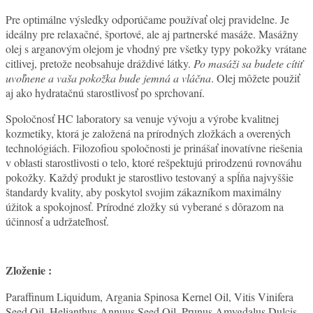
Pre optimálne výsledky odporúčame používať olej pravidelne. Je
ideálny pre relaxačné, športové, ale aj partnerské masáže. Masážny
olej s arganovým olejom je vhodný pre všetky typy pokožky vrátane
citlivej, pretože neobsahuje dráždivé látky.
Po masáži sa budete cítiť
uvoľnene a vaša pokožka bude jemná a vláčna
. Olej môžete použiť
aj ako hydratačnú starostlivosť po sprchovaní.
Spoločnosť HC laboratory sa venuje vývoju a výrobe kvalitnej
kozmetiky, ktorá je založená na prírodných zložkách a overených
technológiách. Filozofiou spoločnosti je prinášať inovatívne riešenia
v oblasti starostlivosti o telo, ktoré rešpektujú prirodzenú rovnováhu
pokožky. Každý produkt je starostlivo testovaný a spĺňa najvyššie
štandardy kvality, aby poskytol svojim zákazníkom maximálny
úžitok a spokojnosť. Prírodné zložky sú vyberané s dôrazom na
účinnosť a udržateľnosť.
Zloženie :
Paraffinum Liquidum, Argania Spinosa Kernel Oil, Vitis Vinifera
Seed Oil, Helianthus Annuus Seed Oil, Prunus Amygdalus Dulcis