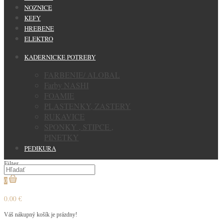
NOZNICE
KEFY
HREBENE
ELEKTRO
KADERNICKE POTREBY
FARBENIE/ ALOBAL
Farby NASHI
FOAMIE
PLASTENKY, ZASTERY
RUKAVICE
SPONKY , STIPCE ,
PINETKY
PEDIKURA
Filter
0
0.00 €
Váš nákupný košík je prázdny!