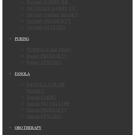
Nevitaly FARBY BB
NEVITALY FARBY CC
Nevitaly Farebné MASKY
Nevitaly PRODUKTY
Nevitaly STYLING
PURING
PURING Color Masky
Puring PRODUKTY
Puring STYLING
FANOLA
FANOLA COLOR
MASKY
Fanola FARBY
Fanola NO YELLOW
Fanola PRODUKTY
Fanola STYLING
ORO THERAPY