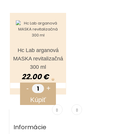
Hc Lab arganová
MASKA revitalizačná
300 ml
22.00 €
-
+
Kúpiť
Informácie