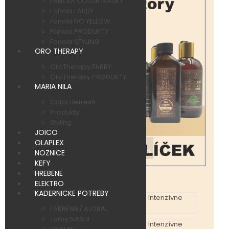
FANOLA COLOR MASKY
Fanola FARBY
Fanola NO YELLOW
Fanola PRODUKTY
Fanola STYLING
ORO THERAPY
OroTherapy FARBY
OroTherapy PRODUKTY
MARIA NILA
Color Refresh
Produkty
Styling
JOICO
OLAPLEX
NOZNICE
KEFY
HREBENE
ELEKTRO
KADERNICKE POTREBY
FARBENIE/ ALOBAL
Farby NASHI