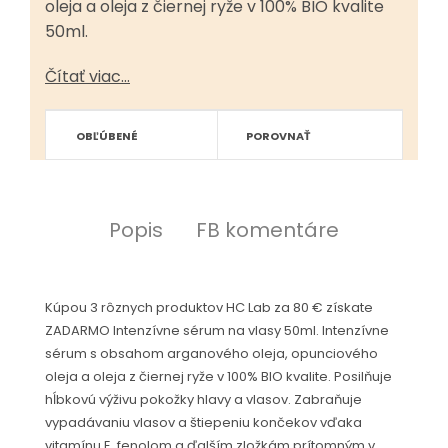
oleja a oleja z čiernej ryže v 100% BIO kvalite
50ml.
Čítať viac...
OBĽÚBENÉ
POROVNAŤ
Popis
FB komentáre
Kúpou 3 rôznych produktov HC Lab za 80 € získate
ZADARMO Intenzívne sérum na vlasy 50ml. Intenzívne
sérum s obsahom arganového oleja, opunciového
oleja a oleja z čiernej ryže v 100% BIO kvalite. Posilňuje
hĺbkovú výživu pokožky hlavy a vlasov. Zabraňuje
vypadávaniu vlasov a štiepeniu končekov vďaka
vitamínu E, fenolom a ďalším zložkám prítomným v