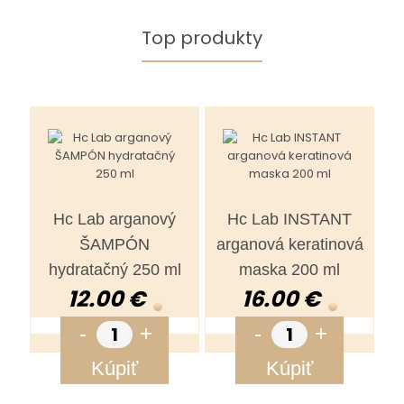
Top produkty
Hc Lab arganový
Hc Lab INSTANT
ŠAMPÓN
arganová keratinová
hydratačný 250 ml
maska 200 ml
12.00 €
16.00 €
-
+
-
+
Kúpiť
Kúpiť