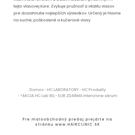
tejto vlasovej kúre. Zvyšuje pružnosť a vitalitu vlasov
pre dosiahnutie najlepších výsledkov. Určený je hlavne
na suché, poškodené a kučeravé vlasy.
Domov
HC LABORATORY
HC Produkty
*AKCIA HC Lab 80,- EUR ZDARMA Intenzívne sérum
Pre maloobchodný predaj prejdite na
stránku
www.HAIRCLINIC.SK