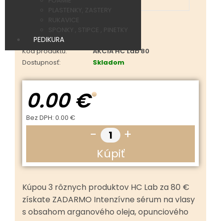
FOAMIE
PLASTENKY, ZASTERY
RUKAVICE
SPONKY , STIPCE , PINETKY
PEDIKURA
Kód produktu:
AKCIA HC Lab 80
Dostupnosť:
Skladom
0.00 €
Bez DPH:
0.00 €
-
+
Kúpiť
Kúpou 3 rôznych produktov HC Lab za 80 €
získate ZADARMO Intenzívne sérum na vlasy
s obsahom arganového oleja, opunciového