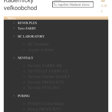
veľkoobchod
0.00
€
Menu
REVOX PLEX
Tutto FARBY
HC LABORATORY
HC Produkty
Argane Achinae
NEVITALY
Nevitaly FARBY BB
NEVITALY FARBY CC
Nevitaly Farebné MASKY
Nevitaly PRODUKTY
Nevitaly STYLING
PURING
PURING Color Masky
Puring PRODUKTY