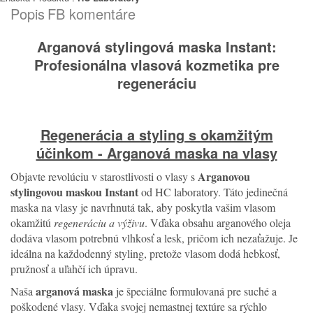
Popis
FB komentáre
Arganová stylingová maska Instant:
Profesionálna vlasová kozmetika pre
regeneráciu
Regenerácia a styling s okamžitým
účinkom - Arganová maska na vlasy
Arganovou
Objavte revolúciu v starostlivosti o vlasy s
stylingovou maskou Instant
od HC laboratory. Táto jedinečná
maska na vlasy je navrhnutá tak, aby poskytla vašim vlasom
okamžitú
regeneráciu a výživu
. Vďaka obsahu arganového oleja
dodáva vlasom potrebnú vlhkosť a lesk, pričom ich nezaťažuje. Je
ideálna na každodenný styling, pretože vlasom dodá hebkosť,
pružnosť a uľahčí ich úpravu.
arganová maska
Naša
je špeciálne formulovaná pre suché a
poškodené vlasy. Vďaka svojej nemastnej textúre sa rýchlo