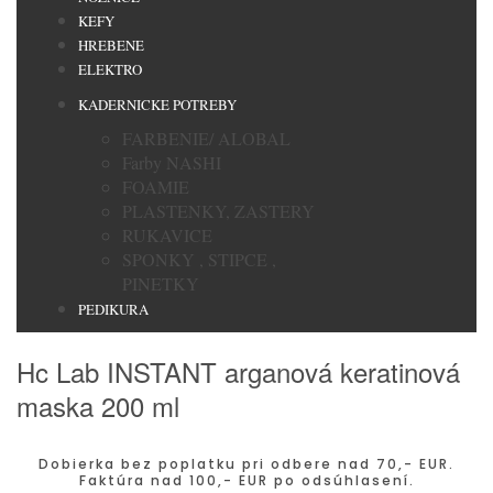
KEFY
HREBENE
ELEKTRO
KADERNICKE POTREBY
FARBENIE/ ALOBAL
Farby NASHI
FOAMIE
PLASTENKY, ZASTERY
RUKAVICE
SPONKY , STIPCE ,
PINETKY
PEDIKURA
Hc Lab INSTANT arganová keratinová
maska 200 ml
Dobierka bez poplatku pri odbere nad 70,- EUR.
Faktúra nad 100,- EUR po odsúhlasení.