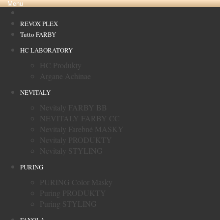
Menu
REVOX PLEX
Tutto FARBY
HC LABORATORY
HC Produkty
Argane Achinae
NEVITALY
Nevitaly FARBY BB
NEVITALY FARBY CC
Nevitaly Farebné MASKY
Nevitaly PRODUKTY
Nevitaly STYLING
PURING
PURING Color Masky
Puring PRODUKTY
Puring STYLING