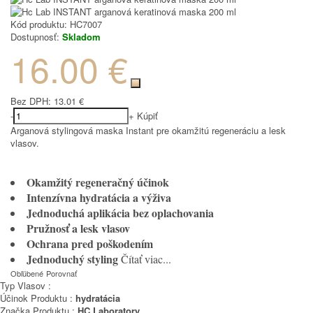
Kód produktu:
HC7007
Dostupnosť:
Skladom
16.00 €
Bez DPH:
13.01 €
-
+
Kúpiť
Arganová stylingová maska Instant pre okamžitú regeneráciu a lesk
vlasov.
Okamžitý regeneračný účinok
Intenzívna hydratácia a výživa
Jednoduchá aplikácia bez oplachovania
Pružnosť a lesk vlasov
Ochrana pred poškodením
Jednoduchý styling
Čítať viac...
Obľúbené
Porovnať
Typ Vlasov :
Účinok Produktu :
hydratácia
Značka Produktu :
HC Laboratory