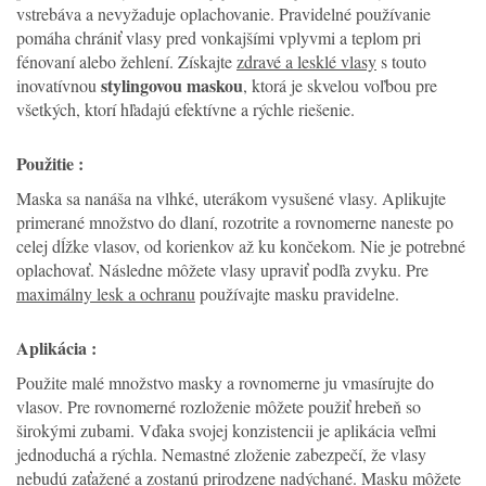
vstrebáva a nevyžaduje oplachovanie. Pravidelné používanie
pomáha chrániť vlasy pred vonkajšími vplyvmi a teplom pri
fénovaní alebo žehlení. Získajte
zdravé a lesklé vlasy
s touto
stylingovou maskou
inovatívnou
, ktorá je skvelou voľbou pre
všetkých, ktorí hľadajú efektívne a rýchle riešenie.
Použitie :
Maska sa nanáša na vlhké, uterákom vysušené vlasy. Aplikujte
primerané množstvo do dlaní, rozotrite a rovnomerne naneste po
celej dĺžke vlasov, od korienkov až ku končekom. Nie je potrebné
oplachovať. Následne môžete vlasy upraviť podľa zvyku. Pre
maximálny lesk a ochranu
používajte masku pravidelne.
Aplikácia :
Použite malé množstvo masky a rovnomerne ju vmasírujte do
vlasov. Pre rovnomerné rozloženie môžete použiť hrebeň so
širokými zubami. Vďaka svojej konzistencii je aplikácia veľmi
jednoduchá a rýchla. Nemastné zloženie zabezpečí, že vlasy
nebudú zaťažené a zostanú prirodzene nadýchané. Masku môžete