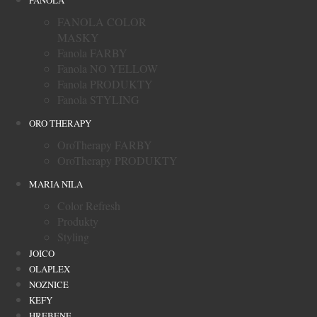
FANOLA
FANOLA COLOR
MASKY
Fanola FARBY
Fanola NO YELLOW
Fanola PRODUKTY
Fanola STYLING
ORO THERAPY
OroTherapy FARBY
OroTherapy PRODUKTY
MARIA NILA
Color Refresh
Produkty
Styling
JOICO
OLAPLEX
NOZNICE
KEFY
HREBENE