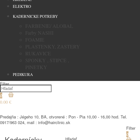
ELEKTRO
KADERNICKE POTREBY
FARBENIE/ ALOBAL
Farby NASHI
FOAMIE
PLASTENKY, ZASTERY
RUKAVICE
SPONKY , STIPCE ,
PINETKY
PEDIKURA
Filter
0
0.00 €
€
Predajňa : Jégeho 10, BA, otvorené : Pon - Pia 10,00 - 16,00 hod. Tel.
0917/963 024, mail : info@hairclinic.sk
Filter
0
Kadernícky
Hľadať