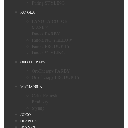
Puring STYLING
FANOLA
FANOLA COLOR
MASKY
Fanola FARBY
Fanola NO YELLOW
Fanola PRODUKTY
Fanola STYLING
ORO THERAPY
OroTherapy FARBY
OroTherapy PRODUKTY
MARIA NILA
Color Refresh
Produkty
Styling
JOICO
OLAPLEX
NOZNICE