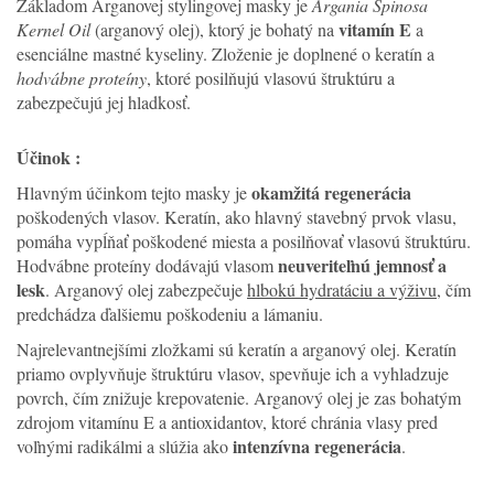
Základom Arganovej stylingovej masky je
Argania Spinosa
vitamín E
Kernel Oil
(arganový olej), ktorý je bohatý na
a
esenciálne mastné kyseliny. Zloženie je doplnené o keratín a
hodvábne proteíny
, ktoré posilňujú vlasovú štruktúru a
zabezpečujú jej hladkosť.
Účinok :
okamžitá regenerácia
Hlavným účinkom tejto masky je
poškodených vlasov. Keratín, ako hlavný stavebný prvok vlasu,
pomáha vypĺňať poškodené miesta a posilňovať vlasovú štruktúru.
neuveriteľnú jemnosť a
Hodvábne proteíny dodávajú vlasom
lesk
. Arganový olej zabezpečuje
hlbokú hydratáciu a výživu
, čím
predchádza ďalšiemu poškodeniu a lámaniu.
Najrelevantnejšími zložkami sú keratín a arganový olej. Keratín
priamo ovplyvňuje štruktúru vlasov, spevňuje ich a vyhladzuje
povrch, čím znižuje krepovatenie. Arganový olej je zas bohatým
zdrojom vitamínu E a antioxidantov, ktoré chránia vlasy pred
intenzívna regenerácia
voľnými radikálmi a slúžia ako
.