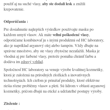
aby ste dodali lesk
použiť aj na suché vlasy,
a znížili
krepovatenie.
Odporúčania :
Pre dosiahnutie najlepších výsledkov používajte masku po
veľmi poškodené vlasy
každom umytí vlasov. Ak máte
,
odporúčame kombinovať ju s inými produktmi od HC laboratory,
ako je napríklad arganový olej alebo šampón. Vždy dbajte na
správne množstvo, aby ste vlasy zbytočne nezaťažili. Maska je
vhodná aj pre farbené vlasy, pretože pomáha chrániť farbu a
dodáva im
zdravý vzhľad
.
Spoločnosť HC laboratory sa venuje výrobe kvalitnej kozmetiky,
ktorá je založená na prírodných zložkách a inovatívnych
technológiách. Ich cieľom je prinášať produkty, ktoré efektívne
riešia rôzne problémy vlasov a pleti. Sú lídrom v oblasti arganovej
kozmetiky, pričom dbajú na etické a udržateľné postupy výroby.
Zloženie :