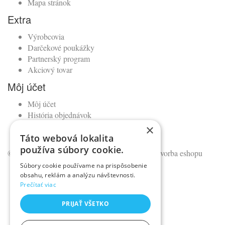
Mapa stránok
Extra
Výrobcovia
Darčekové poukážky
Partnerský program
Akciový tovar
Môj účet
Môj účet
História objednávok
Obľúbené produkty
×
Novinky
Táto webová lokalita
používa súbory cookie.
© Kadernícky veľkoobchod •
NajReklama.sk - tvorba eshopu
Súbory cookie používame na prispôsobenie
obsahu, reklám a analýzu návštevnosti.
Prečítať viac
PRIJAŤ VŠETKO