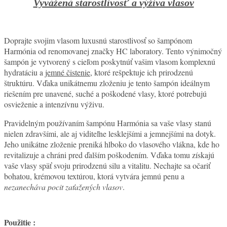
Vyvážená starostlivosť a výživa vlasov
Doprajte svojim vlasom luxusnú starostlivosť so šampónom
Harmónia od renomovanej značky HC laboratory. Tento výnimočný
šampón je vytvorený s cieľom poskytnúť vašim vlasom komplexnú
hydratáciu a
jemné čistenie
, ktoré rešpektuje ich prirodzenú
štruktúru. Vďaka unikátnemu zloženiu je tento šampón ideálnym
riešením pre unavené, suché a poškodené vlasy, ktoré potrebujú
osvieženie a intenzívnu výživu.
Pravidelným používaním šampónu Harmónia sa vaše vlasy stanú
nielen zdravšími, ale aj viditeľne lesklejšími a jemnejšími na dotyk.
Jeho unikátne zloženie preniká hlboko do vlasového vlákna, kde ho
revitalizuje a chráni pred ďalším poškodením. Vďaka tomu získajú
vaše vlasy späť svoju prirodzenú silu a vitalitu. Nechajte sa očariť
bohatou, krémovou textúrou, ktorá vytvára jemnú penu a
nezanecháva pocit zaťažených vlasov
.
Použitie :