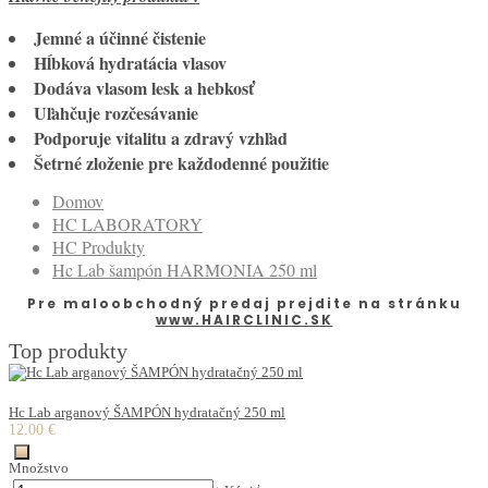
Jemné a účinné čistenie
Hĺbková hydratácia vlasov
Dodáva vlasom lesk a hebkosť
Uľahčuje rozčesávanie
Podporuje vitalitu a zdravý vzhľad
Šetrné zloženie pre každodenné použitie
Domov
HC LABORATORY
HC Produkty
Hc Lab šampón HARMONIA 250 ml
Pre maloobchodný predaj prejdite na stránku
www.HAIRCLINIC.SK
Top produkty
Hc Lab arganový ŠAMPÓN hydratačný 250 ml
12.00 €
Množstvo