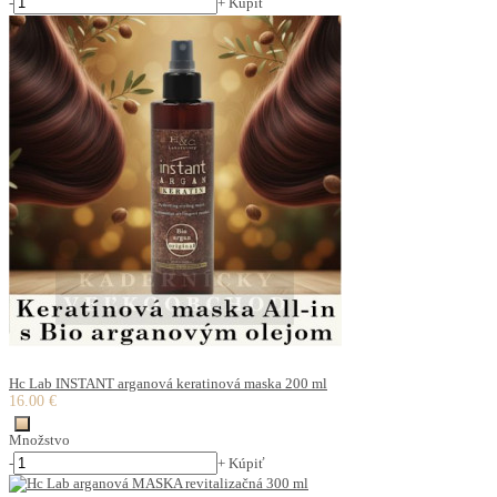
-
+
Kúpiť
Hc Lab INSTANT arganová keratinová maska 200 ml
16.00 €
Množstvo
-
+
Kúpiť