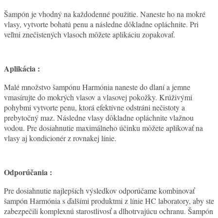
Šampón je vhodný na každodenné použitie. Naneste ho na mokré
vlasy, vytvorte bohatú penu a následne dôkladne opláchnite. Pri
veľmi znečistených vlasoch môžete aplikáciu zopakovať.
Aplikácia :
Malé množstvo šampónu Harmónia naneste do dlaní a jemne
vmasírujte do mokrých vlasov a vlasovej pokožky. Krúživými
pohybmi vytvorte penu, ktorá efektívne odstráni nečistoty a
prebytočný maz. Následne vlasy dôkladne opláchnite vlažnou
vodou. Pre dosiahnutie maximálneho účinku môžete aplikovať na
vlasy aj kondicionér z rovnakej línie.
Odporúčania :
Pre dosiahnutie najlepších výsledkov odporúčame kombinovať
šampón Harmónia s ďalšími produktmi z línie HC laboratory, aby ste
zabezpečili komplexnú starostlivosť a dlhotrvajúcu ochranu. Šampón