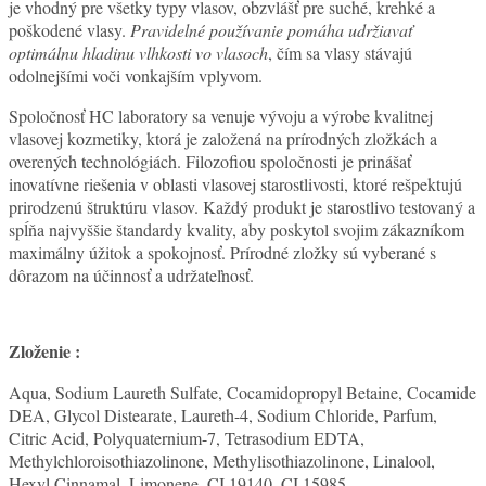
je vhodný pre všetky typy vlasov, obzvlášť pre suché, krehké a
poškodené vlasy.
Pravidelné používanie pomáha udržiavať
optimálnu hladinu vlhkosti vo vlasoch
, čím sa vlasy stávajú
odolnejšími voči vonkajším vplyvom.
Spoločnosť HC laboratory sa venuje vývoju a výrobe kvalitnej
vlasovej kozmetiky, ktorá je založená na prírodných zložkách a
overených technológiách. Filozofiou spoločnosti je prinášať
inovatívne riešenia v oblasti vlasovej starostlivosti, ktoré rešpektujú
prirodzenú štruktúru vlasov. Každý produkt je starostlivo testovaný a
spĺňa najvyššie štandardy kvality, aby poskytol svojim zákazníkom
maximálny úžitok a spokojnosť. Prírodné zložky sú vyberané s
dôrazom na účinnosť a udržateľnosť.
Zloženie :
Aqua, Sodium Laureth Sulfate, Cocamidopropyl Betaine, Cocamide
DEA, Glycol Distearate, Laureth-4, Sodium Chloride, Parfum,
Citric Acid, Polyquaternium-7, Tetrasodium EDTA,
Methylchloroisothiazolinone, Methylisothiazolinone, Linalool,
Hexyl Cinnamal, Limonene, CI 19140, CI 15985.