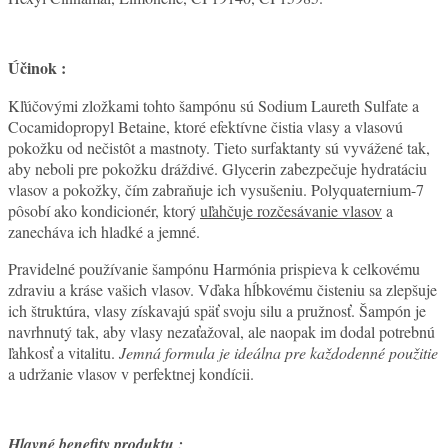
Účinok :
Kľúčovými zložkami tohto šampónu sú Sodium Laureth Sulfate a
Cocamidopropyl Betaine, ktoré efektívne čistia vlasy a vlasovú
pokožku od nečistôt a mastnoty. Tieto surfaktanty sú vyvážené tak,
aby neboli pre pokožku dráždivé. Glycerin zabezpečuje hydratáciu
vlasov a pokožky, čím zabraňuje ich vysušeniu. Polyquaternium-7
pôsobí ako kondicionér, ktorý
uľahčuje rozčesávanie vlasov
a
zanecháva ich hladké a jemné.
Pravidelné používanie šampónu Harmónia prispieva k celkovému
zdraviu a kráse vašich vlasov. Vďaka hĺbkovému čisteniu sa zlepšuje
ich štruktúra, vlasy získavajú späť svoju silu a pružnosť. Šampón je
navrhnutý tak, aby vlasy nezaťažoval, ale naopak im dodal potrebnú
ľahkosť a vitalitu.
Jemná formula je ideálna pre každodenné použitie
a udržanie vlasov v perfektnej kondícii.
Hlavné benefity produktu :