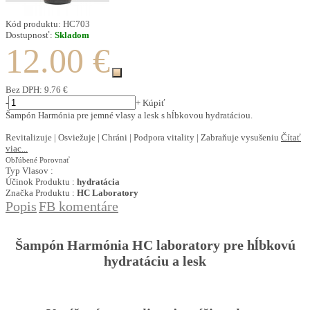
Kód produktu:
HC703
Dostupnosť:
Skladom
12.00 €
Bez DPH:
9.76 €
-
+
Kúpiť
Šampón Harmónia pre jemné vlasy a lesk s hĺbkovou hydratáciou.
Revitalizuje | Osviežuje | Chráni | Podpora vitality | Zabraňuje vysušeniu
Čítať
viac...
Obľúbené
Porovnať
Typ Vlasov :
Účinok Produktu :
hydratácia
Značka Produktu :
HC Laboratory
Popis
FB komentáre
Šampón Harmónia HC laboratory pre hĺbkovú
hydratáciu a lesk