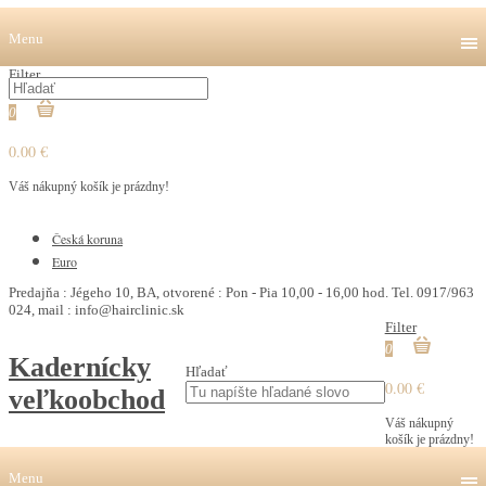
Menu
Filter
0
0.00 €
Váš nákupný košík je prázdny!
€
Česká koruna
Euro
Predajňa : Jégeho 10, BA, otvorené : Pon - Pia 10,00 - 16,00 hod. Tel. 0917/963
024, mail : info@hairclinic.sk
Filter
0
Kadernícky
Hľadať
0.00 €
veľkoobchod
Váš nákupný
košík je prázdny!
Menu