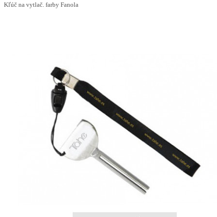
Kľúč na vytlač. farby Fanola