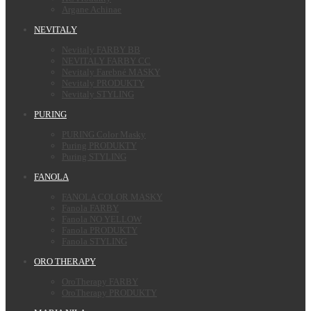
Argane Achinae
NEVITALY
Nevitaly FARBY BB
NEVITALY FARBY CC
Nevitaly Farebné MASKY
Nevitaly PRODUKTY
Nevitaly STYLING
PURING
PURING Color Masky
Puring PRODUKTY
Puring STYLING
FANOLA
FANOLA COLOR MASKY
Fanola FARBY
Fanola NO YELLOW
Fanola PRODUKTY
Fanola STYLING
ORO THERAPY
OroTherapy FARBY
OroTherapy PRODUKTY