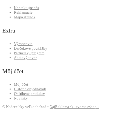
Kontaktujte nás
Reklamácie
Mapa stránok
Extra
Výrobcovia
Darčekové poukážky
Partnerský program
Akciový tovar
Môj účet
Môj účet
História objednávok
Obľúbené produkty
Novinky
© Kadernícky veľkoobchod •
NajReklama.sk - tvorba eshopu