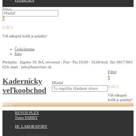
PEDIKURA
Filter
0
0.00 €
Váš nákupný košík je prázdny!
€
Česká koruna
Euro
Predajňa : Jégeho 10, BA, otvorené : Pon - Pia 10,00 - 16,00 hod. Tel. 0917/963
024, mail : info@hairclinic.sk
Filter
0
Kadernícky
Hľadať
0.00 €
veľkoobchod
Váš nákupný
košík je prázdny!
Menu
REVOX PLEX
Tutto FARBY
HC LABORATORY
HC Produkty