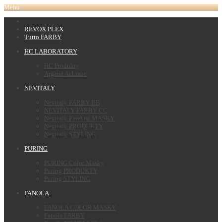
Menu
REVOX PLEX
Tutto FARBY
HC LABORATORY
HC Produkty
Argane Achinae
NEVITALY
Nevitaly FARBY BB
NEVITALY FARBY CC
Nevitaly Farebné MASKY
Nevitaly PRODUKTY
Nevitaly STYLING
PURING
PURING Color Masky
Puring PRODUKTY
Puring STYLING
FANOLA
FANOLA COLOR MASKY
Fanola FARBY