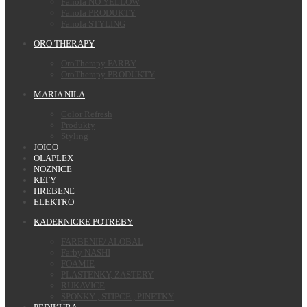
Fanola NO YELLOW
Fanola PRODUKTY
Fanola STYLING
ORO THERAPY
OroTherapy FARBY
OroTherapy PRODUKTY
MARIA NILA
Color Refresh
Produkty
Styling
JOICO
OLAPLEX
NOZNICE
KEFY
HREBENE
ELEKTRO
KADERNICKE POTREBY
FARBENIE/ ALOBAL
Farby NASHI
FOAMIE
PLASTENKY, ZASTERY
RUKAVICE
SPONKY , STIPCE , PINETKY