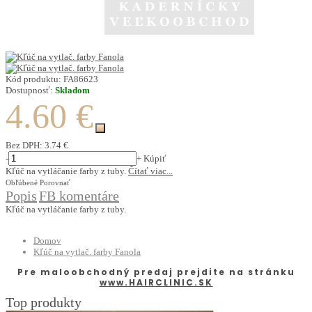
Kód produktu:
FA86623
Dostupnosť:
Skladom
4.60 €
Bez DPH:
3.74 €
-
+
Kúpiť
Kľúč na vytláčanie farby z tuby.
Čítať viac...
Obľúbené
Porovnať
Popis
FB komentáre
Kľúč na vytláčanie farby z tuby.
Domov
Kľúč na vytlač. farby Fanola
Pre maloobchodný predaj prejdite na stránku
www.HAIRCLINIC.SK
Top produkty