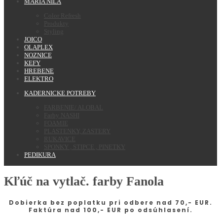
MARIA NILA
Color Refresh
Produkty
Styling
JOICO
OLAPLEX
NOZNICE
KEFY
HREBENE
ELEKTRO
KADERNICKE POTREBY
FARBENIE/ ALOBAL
Farby NASHI
FOAMIE
PLASTENKY, ZASTERY
RUKAVICE
SPONKY , STIPCE , PINETKY
PEDIKURA
Kľúč na vytlač. farby Fanola
Dobierka bez poplatku pri odbere nad 70,- EUR.
Faktúra nad 100,- EUR po odsúhlasení.