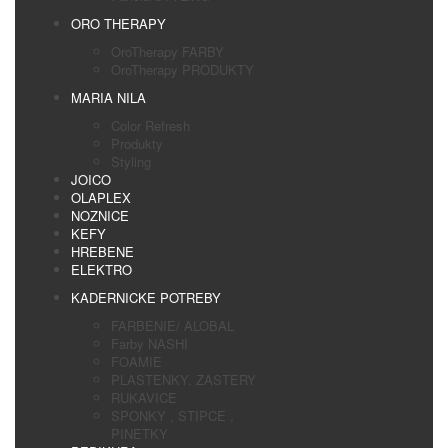
ORO THERAPY
OroTherapy FARBY
OroTherapy PRODUKTY
MARIA NILA
Color Refresh
Produkty
Styling
JOICO
OLAPLEX
NOZNICE
KEFY
HREBENE
ELEKTRO
KADERNICKE POTREBY
FARBENIE/ ALOBAL
Farby NASHI
FOAMIE
PLASTENKY, ZASTERY
RUKAVICE
SPONKY , STIPCE ,
PINETKY