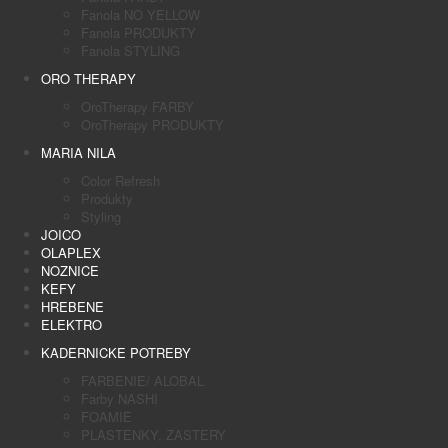
Fanola NO YELLOW
Fanola PRODUKTY
Fanola STYLING
ORO THERAPY
OroTherapy FARBY
OroTherapy PRODUKTY
MARIA NILA
Color Refresh
Produkty
Styling
JOICO
OLAPLEX
NOZNICE
KEFY
HREBENE
ELEKTRO
KADERNICKE POTREBY
FARBENIE/ ALOBAL
Farby NASHI
FOAMIE
PLASTENKY, ZASTERY