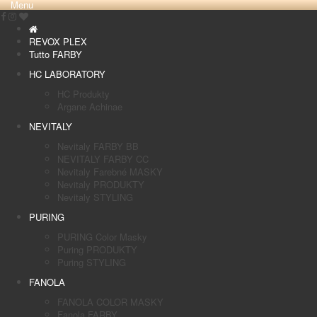
Menu
REVOX PLEX
Tutto FARBY
HC LABORATORY
HC Produkty
Argane Achinae
NEVITALY
Nevitaly FARBY BB
NEVITALY FARBY CC
Nevitaly Farebné MASKY
Nevitaly PRODUKTY
Nevitaly STYLING
PURING
PURING Color Masky
Puring PRODUKTY
Puring STYLING
FANOLA
FANOLA COLOR MASKY
Fanola FARBY