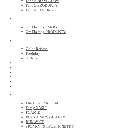
Fanola NO YELLOW
Fanola PRODUKTY
Fanola STYLING
ORO THERAPY
OroTherapy FARBY
OroTherapy PRODUKTY
MARIA NILA
Color Refresh
Produkty
Styling
JOICO
OLAPLEX
NOZNICE
KEFY
HREBENE
ELEKTRO
KADERNICKE POTREBY
FARBENIE/ ALOBAL
Farby NASHI
FOAMIE
PLASTENKY, ZASTERY
RUKAVICE
SPONKY , STIPCE , PINETKY