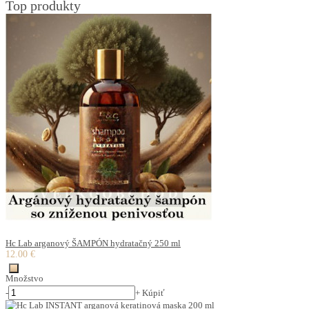
Top produkty
Hc Lab arganový ŠAMPÓN hydratačný 250 ml
12.00 €
Množstvo
-
+
Kúpiť