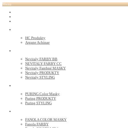
Menu
REVOX PLEX
Tutto FARBY
HC LABORATORY
HC Produkty
Argane Achinae
NEVITALY
Nevitaly FARBY BB
NEVITALY FARBY CC
Nevitaly Farebné MASKY
Nevitaly PRODUKTY
Nevitaly STYLING
PURING
PURING Color Masky
Puring PRODUKTY
Puring STYLING
FANOLA
FANOLA COLOR MASKY
Fanola FARBY