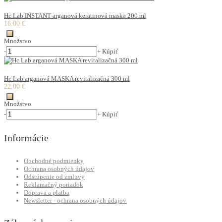
Hc Lab INSTANT arganová keratinová maska 200 ml
16.00 €
Množstvo
-
+
Kúpiť
Hc Lab arganová MASKA revitalizačná 300 ml
22.00 €
Množstvo
-
+
Kúpiť
Informácie
Obchodné podmienky
Ochrana osobných údajov
Odstúpenie od zmluvy
Reklamačný poriadok
Doprava a platba
Newsletter - ochrana osobných údajov