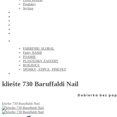
Produkty
Styling
JOICO
OLAPLEX
NOZNICE
KEFY
HREBENE
ELEKTRO
KADERNICKE POTREBY
FARBENIE/ ALOBAL
Farby NASHI
FOAMIE
PLASTENKY, ZASTERY
RUKAVICE
SPONKY , STIPCE , PINETKY
PEDIKURA
kliešte 730 Baruffaldi Nail
Dobierka bez pop
kliešte 730 Baruffaldi Nail