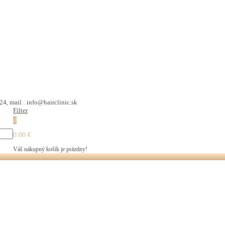
24, mail : info@hairclinic.sk
Filter
0
0.00 €
Váš nákupný košík je prázdny!