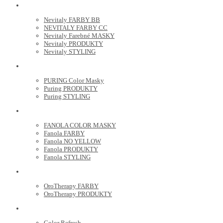
NEVITALY
Nevitaly FARBY BB
NEVITALY FARBY CC
Nevitaly Farebné MASKY
Nevitaly PRODUKTY
Nevitaly STYLING
PURING
PURING Color Masky
Puring PRODUKTY
Puring STYLING
FANOLA
FANOLA COLOR MASKY
Fanola FARBY
Fanola NO YELLOW
Fanola PRODUKTY
Fanola STYLING
ORO THERAPY
OroTherapy FARBY
OroTherapy PRODUKTY
MARIA NILA
Color Refresh