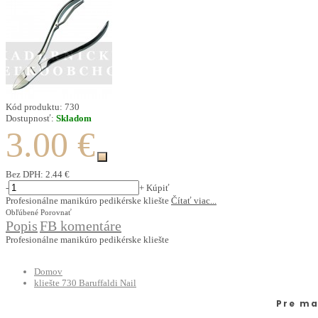
Kód produktu:
730
Dostupnosť:
Skladom
3.00 €
Bez DPH:
2.44 €
-
+
Kúpiť
Profesionálne manikúro pedikérske kliešte
Čítať viac...
Obľúbené
Porovnať
Popis
FB komentáre
Profesionálne manikúro pedikérske kliešte
Domov
kliešte 730 Baruffaldi Nail
Pre ma