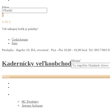
PEDIKURA
Filter
0
0.00 €
Váš nákupný košík je prázdny!
€
Česká koruna
Euro
Predajňa : Jégeho 10, BA, otvorené : Pon - Pia 10,00 - 16,00 hod. Tel. 0917/963 0
Hľadať
Kadernícky veľkoobchod
Menu
REVOX PLEX
Tutto FARBY
HC LABORATORY
HC Produkty
Argane Achinae