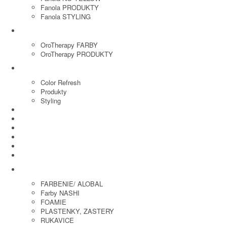
Fanola PRODUKTY
Fanola STYLING
ORO THERAPY
OroTherapy FARBY
OroTherapy PRODUKTY
MARIA NILA
Color Refresh
Produkty
Styling
JOICO
OLAPLEX
NOZNICE
KEFY
HREBENE
ELEKTRO
KADERNICKE POTREBY
FARBENIE/ ALOBAL
Farby NASHI
FOAMIE
PLASTENKY, ZASTERY
RUKAVICE