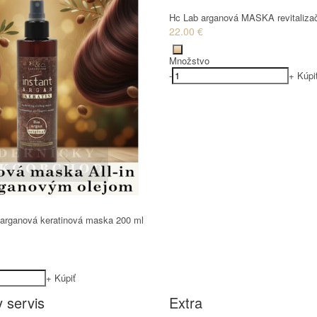
Hc Lab arganová MASKA revitaliza
22.00 €
Množstvo
-
+
Kúpi
arganová keratinová maska 200 ml
+
Kúpiť
 servis
Extra