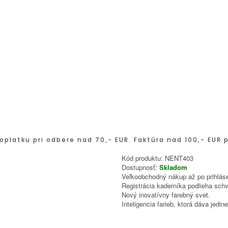
oplatku pri odbere nad 70,- EUR. Faktúra nad 100,- EUR 
Kód produktu:
NENT403
Dostupnosť:
Skladom
Veľkoobchodný nákup až po prihláse
Registrácia kaderníka podlieha schv
Nový inovatívny farebný svet.
Inteligencia farieb, ktorá dáva jed