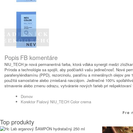
Popis
FB komentáre
NIU_TECH je nová permanentná farba, ktorá vďaka synergii medzi zlož
Príroda a technológie sa spojili, aby podčiarkli vašu jedinečnosť. Nové 
parafenyléndiamínu (PPD), rezorcinolu, parafínu a minerálnych olejov pr
použitá samostatne alebo zmiešaná navzájom. Jedinečné 100% spoľahlivé zl
stmavenie alebo zmenu odrazu, vytváranie nových farieb pri rešpektovaní v
Domov
Korektor Fialový NIU_TECH Color crema
Pre 
Top produkty