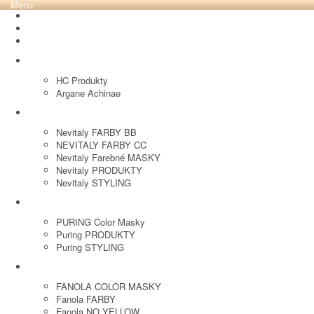
Menu
REVOX PLEX
Tutto FARBY
HC LABORATORY
HC Produkty
Argane Achinae
NEVITALY
Nevitaly FARBY BB
NEVITALY FARBY CC
Nevitaly Farebné MASKY
Nevitaly PRODUKTY
Nevitaly STYLING
PURING
PURING Color Masky
Puring PRODUKTY
Puring STYLING
FANOLA
FANOLA COLOR MASKY
Fanola FARBY
Fanola NO YELLOW