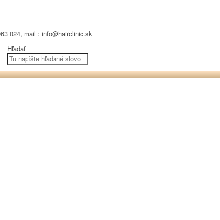
63 024, mail : info@hairclinic.sk
Hľadať