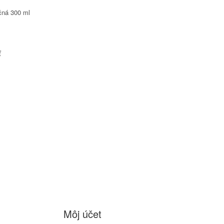
čná 300 ml
ť
Môj účet