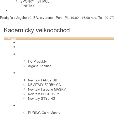
SPONKY , STIPCE ,
PINETKY
PEDIKURA
Predajňa : Jégeho 10, BA, otvorené : Pon - Pia 10,00 - 16,00 hod. Tel. 0917/9
Kadernícky veľkoobchod
Menu
REVOX PLEX
Tutto FARBY
HC LABORATORY
HC Produkty
Argane Achinae
NEVITALY
Nevitaly FARBY BB
NEVITALY FARBY CC
Nevitaly Farebné MASKY
Nevitaly PRODUKTY
Nevitaly STYLING
PURING
PURING Color Masky