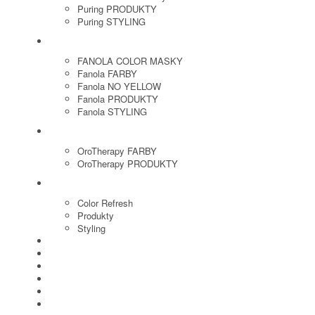
Puring PRODUKTY
Puring STYLING
FANOLA
FANOLA COLOR MASKY
Fanola FARBY
Fanola NO YELLOW
Fanola PRODUKTY
Fanola STYLING
ORO THERAPY
OroTherapy FARBY
OroTherapy PRODUKTY
MARIA NILA
Color Refresh
Produkty
Styling
JOICO
OLAPLEX
NOZNICE
KEFY
HREBENE
ELEKTRO