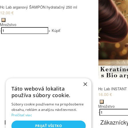
Hc Lab arganový ŠAMPÓN hydratačný 250 ml
12.00 €
Množstvo
-
+
Kúpiť
×
Táto webová lokalita
Hc Lab INSTANT 
16.00 €
používa súbory cookie.
Súbory cookie používame na prispôsobenie
Množstvo
obsahu, reklám a analýzu návštevnosti.
-
Prečítať viac
Informácie
Zákaznícky
PRIJAŤ VŠETKO