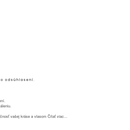
po odsúhlasení.
ní.
áleniu.
inečnosť vašej kráse a vlasom
Čítať viac...