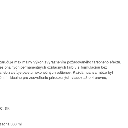
zaručuje maximálny výkon zvýraznením požadovaného farebného efektu.
ofesionálnych permanentných oxidačných farbív s formuláciou bez
farieb zaisťuje paletu nekonečných odtieňov. Každá nuansa môže byť
nmi. Ideálne pre zosvetlenie prirodzených vlasov až o 4 úrovne,
C.SK