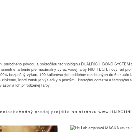
kami prírodného pôvodu a pokročilou technológiou DUALRICH_BOND SYSTEM 
permanentné farbenie pre maximálny výraz vašej farby NIU_TECH, nový rad pr
e 100% bezpečný výkon. 100 kalibrovaných odtieňov rozdelených do 6 skupín 
oženie, ktoré zaisťuje výsledky s jasnými, žiarivými odrazmi a farebnými tó
lasov a ich prirodzenej farby.
maloobchodný predaj prejdite na stránku
www.HAIRCLINI