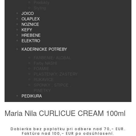
Produkty
Styling
JOICO
OLAPLEX
NOZNICE
KEFY
HREBENE
ELEKTRO
KADERNICKE POTREBY
FARBENIE/ ALOBAL
Farby NASHI
FOAMIE
PLASTENKY, ZASTERY
RUKAVICE
SPONKY , STIPCE ,
PINETKY
PEDIKURA
Maria Nila CURLICUE CREAM 100ml
Dobierka bez poplatku pri odbere nad 70,- EUR.
Faktúra nad 100,- EUR po odsúhlasení.