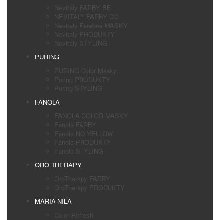
Nevitaly FARBY BB
NEVITALY FARBY CC
Nevitaly Farebné MASKY
Nevitaly PRODUKTY
Nevitaly STYLING
PURING
PURING Color Masky
Puring PRODUKTY
Puring STYLING
FANOLA
FANOLA COLOR MASKY
Fanola FARBY
Fanola NO YELLOW
Fanola PRODUKTY
Fanola STYLING
ORO THERAPY
OroTherapy FARBY
OroTherapy PRODUKTY
MARIA NILA
Color Refresh