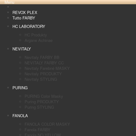
Menu
REVOX PLEX
Tutto FARBY
HC LABORATORY
HC Produkty
Argane Achinae
NEVITALY
Nevitaly FARBY BB
NEVITALY FARBY CC
Nevitaly Farebné MASKY
Nevitaly PRODUKTY
Nevitaly STYLING
PURING
PURING Color Masky
Puring PRODUKTY
Puring STYLING
FANOLA
FANOLA COLOR MASKY
Fanola FARBY
Fanola NO YELLOW