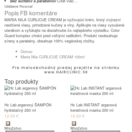
Bez sulfátov a parabénov
Čítať viac...
Obľúbené
Porovnať
Popis
FB komentáre
MARIA NILA CURLICUE CREAM je vyživujúci krém, ktorý zvýrazní
naotčené vlasy, prirodzené kučery a vlny. Aplikujte na vlasy vysušené
uterákom a vyfúkajte na dosiahnutie čo najlepšieho výsledku. Color
Guard komplex chráni pred voľnými radikálmi. Produkt neobsahuje
sírany a parabény, obsahuje 100% vegánskej zložky.
Domov
Maria Nila CURLICUE CREAM 100ml
Pre maloobchodný predaj prejdite na stránku
www.HAIRCLINIC.SK
Top produkty
Hc Lab arganový ŠAMPÓN
Hc Lab INSTANT arganová
hydratačný 250 ml
keratinová maska 200 ml
12.00 €
16.00 €
Množstvo
Množstvo