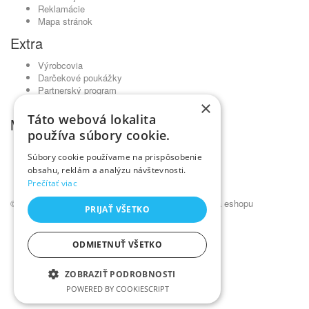
Reklamácie
Mapa stránok
Extra
Výrobcovia
Darčekové poukážky
Partnerský program
Akciový tovar
×
Táto webová lokalita
Môj účet
používa súbory cookie.
Môj účet
Súbory cookie používame na prispôsobenie
História objednávok
obsahu, reklám a analýzu návštevnosti.
Obľúbené produkty
Prečítať viac
Novinky
© Kadernícky veľkoobchod •
NajReklama.sk - tvorba eshopu
PRIJAŤ VŠETKO
ODMIETNUŤ VŠETKO
ZOBRAZIŤ PODROBNOSTI
POWERED BY COOKIESCRIPT