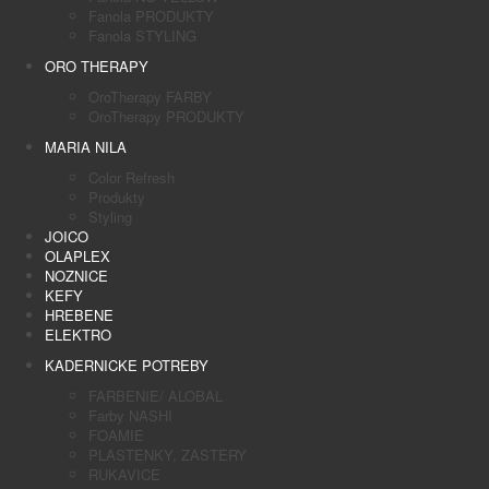
Fanola PRODUKTY
Fanola STYLING
ORO THERAPY
OroTherapy FARBY
OroTherapy PRODUKTY
MARIA NILA
Color Refresh
Produkty
Styling
JOICO
OLAPLEX
NOZNICE
KEFY
HREBENE
ELEKTRO
KADERNICKE POTREBY
FARBENIE/ ALOBAL
Farby NASHI
FOAMIE
PLASTENKY, ZASTERY
RUKAVICE