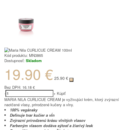
Kód produktu:
MN3865
Dostupnosť:
Skladom
19.90 €
25.90 €
Bez DPH:
16.18 €
-
+
Kúpiť
MARIA NILA CURLICUE CREAM je vyživujúci krém, ktorý zvýrazní
naotčené vlasy, prirodzené kučery a vlny.
100% vegánsky
Definuje tvar kučier a vĺn
Zvýrazní prirodzenú krásu vlnitých vlasov
Farbeným vlasom dodáva sýtosť a žiarivý lesk