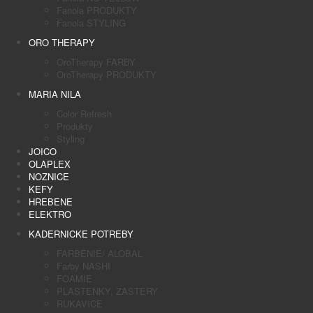
Fanola PRODUKTY
Fanola STYLING
ORO THERAPY
OroTherapy FARBY
OroTherapy PRODUKTY
MARIA NILA
Color Refresh
Produkty
Styling
JOICO
OLAPLEX
NOZNICE
KEFY
HREBENE
ELEKTRO
KADERNICKE POTREBY
FARBENIE/ ALOBAL
Farby NASHI
FOAMIE
PLASTENKY, ZASTERY
RUKAVICE