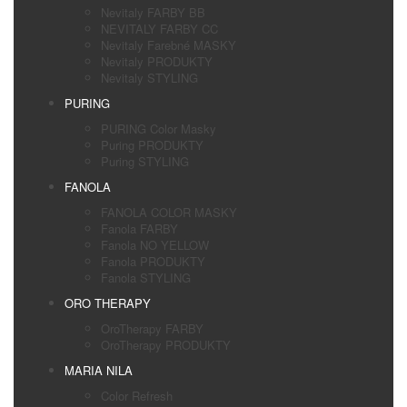
Nevitaly FARBY BB
NEVITALY FARBY CC
Nevitaly Farebné MASKY
Nevitaly PRODUKTY
Nevitaly STYLING
PURING
PURING Color Masky
Puring PRODUKTY
Puring STYLING
FANOLA
FANOLA COLOR MASKY
Fanola FARBY
Fanola NO YELLOW
Fanola PRODUKTY
Fanola STYLING
ORO THERAPY
OroTherapy FARBY
OroTherapy PRODUKTY
MARIA NILA
Color Refresh