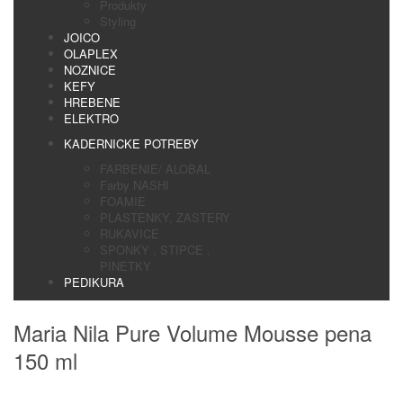
Produkty
Styling
JOICO
OLAPLEX
NOZNICE
KEFY
HREBENE
ELEKTRO
KADERNICKE POTREBY
FARBENIE/ ALOBAL
Farby NASHI
FOAMIE
PLASTENKY, ZASTERY
RUKAVICE
SPONKY , STIPCE ,
PINETKY
PEDIKURA
Maria Nila Pure Volume Mousse pena
150 ml