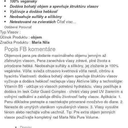
100% vegánsky
Dodáva bohatý objem a spevňuje štruktúru vlasov
Vyživuje a dodáva hebkosť
Neobsahuje sulfáty a silikóny
Netestované na zvieratách
Čítať viac...
Obľúbené
Porovnať
Typ Vlasov :
Účinok Produktu :
objem
Značka Produktu :
Maria Nila
Popis
FB komentáre
Objemová pena pre dodanie maximálneho objemu jemným až
zľahnutým vlasom, Pena zanecháva vlasy zdravé, plné života a
prirodzene hebké. Neobsahuje sulfáty a silikóny, jej zloženie je 100%
vegánske. Vôňa: svieža citrusovo kvetinová vôňa neroli, citrónu a
hyacintu Vlastnosti: dodáva bohatý objem spevňuje štruktúru vlasov
vyživuje a dodáva hebkosť nezlepuje vlasy Aktívne látky a technológie:
Vitamín B5 - udržuje vo vlasoch potrebnú hydratáciu, vlasy posilňuje a
dodáva im lesk Color Guard Complex - chráni vlasy pred UV žiarením a
voľnými radikálmi a zaisťuje dlhšiu životnosť farby vlasov. Aplikácia: 1.
Penu dôkladne pretrepte a nastriekajte primerané množstvo do dlane. 2.
Naneste do umytých uterákom vysušených vlasov. 3. Vlasy vysušte
fénom alebo nechajte voľne uschnúť. Tip: Pre extra objem jemných
vlasov používajte kompletný rad Maria Nila Pure Volume.
Domov