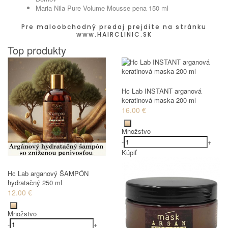
Maria Nila Pure Volume Mousse pena 150 ml
Pre maloobchodný predaj prejdite na stránku
www.HAIRCLINIC.SK
Top produkty
Hc Lab INSTANT arganová
keratinová maska 200 ml
16.00 €
Množstvo
-
+
Kúpiť
Hc Lab arganový ŠAMPÓN
hydratačný 250 ml
12.00 €
Množstvo
-
+