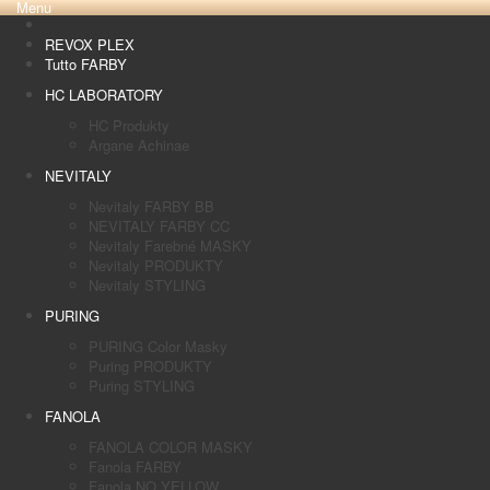
Menu
REVOX PLEX
Tutto FARBY
HC LABORATORY
HC Produkty
Argane Achinae
NEVITALY
Nevitaly FARBY BB
NEVITALY FARBY CC
Nevitaly Farebné MASKY
Nevitaly PRODUKTY
Nevitaly STYLING
PURING
PURING Color Masky
Puring PRODUKTY
Puring STYLING
FANOLA
FANOLA COLOR MASKY
Fanola FARBY
Fanola NO YELLOW