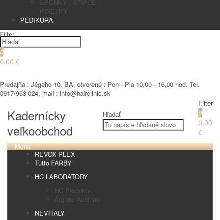
SPONKY , STIPCE ,
PINETKY
PEDIKURA
Filter
0
0.00 €
€
Predajňa : Jégeho 10, BA, otvorené : Pon - Pia 10,00 - 16,00 hod. Tel.
0917/963 024, mail : info@hairclinic.sk
Filter
Kadernícky
0
Hľadať
0.00
veľkoobchod
€
Menu
REVOX PLEX
Tutto FARBY
HC LABORATORY
HC Produkty
Argane Achinae
NEVITALY