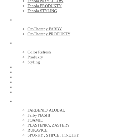
Fanola NO YELLOW
Fanola PRODUKTY
Fanola STYLING
ORO THERAPY
OroTherapy FARBY
OroTherapy PRODUKTY
MARIA NILA
Color Refresh
Produkty
Styling
JOICO
OLAPLEX
NOZNICE
KEFY
HREBENE
ELEKTRO
KADERNICKE POTREBY
FARBENIE/ ALOBAL
Farby NASHI
FOAMIE
PLASTENKY, ZASTERY
RUKAVICE
SPONKY , STIPCE , PINETKY