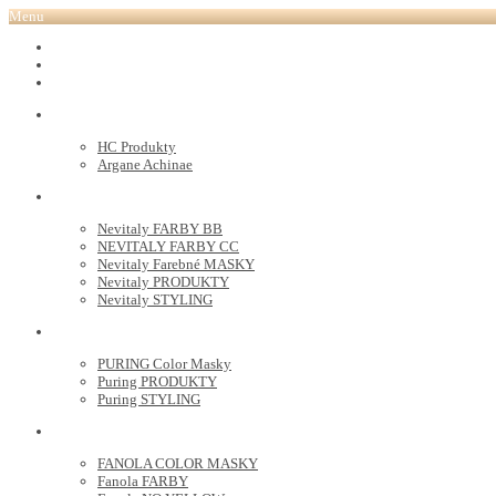
Menu
REVOX PLEX
Tutto FARBY
HC LABORATORY
HC Produkty
Argane Achinae
NEVITALY
Nevitaly FARBY BB
NEVITALY FARBY CC
Nevitaly Farebné MASKY
Nevitaly PRODUKTY
Nevitaly STYLING
PURING
PURING Color Masky
Puring PRODUKTY
Puring STYLING
FANOLA
FANOLA COLOR MASKY
Fanola FARBY