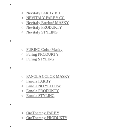
NEVITALY
Nevitaly FARBY BB
NEVITALY FARBY CC
Nevitaly Farebné MASKY
Nevitaly PRODUKTY
Nevitaly STYLING
PURING
PURING Color Masky
Puring PRODUKTY
Puring STYLING
FANOLA
FANOLA COLOR MASKY
Fanola FARBY
Fanola NO YELLOW
Fanola PRODUKTY
Fanola STYLING
ORO THERAPY
OroTherapy FARBY
OroTherapy PRODUKTY
MARIA NILA