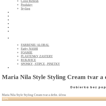
Color Refresh
Produkty
Styling
JOICO
OLAPLEX
NOZNICE
KEFY
HREBENE
ELEKTRO
KADERNICKE POTREBY
FARBENIE/ ALOBAL
Farby NASHI
FOAMIE
PLASTENKY, ZASTERY
RUKAVICE
SPONKY , STIPCE , PINETKY
PEDIKURA
Maria Nila Style Styling Cream tvar a 
Dobierka bez pop
Maria Nila Style Styling Cream tvar a defin. účesu
-23%