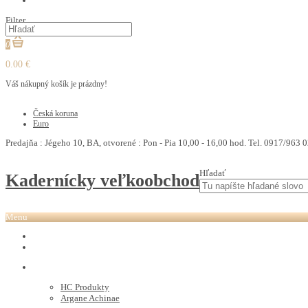
PEDIKURA
Filter
0
0.00 €
Váš nákupný košík je prázdny!
€
Česká koruna
Euro
Predajňa : Jégeho 10, BA, otvorené : Pon - Pia 10,00 - 16,00 hod. Tel. 0917/963 0
Hľadať
Kadernícky veľkoobchod
Menu
REVOX PLEX
Tutto FARBY
HC LABORATORY
HC Produkty
Argane Achinae