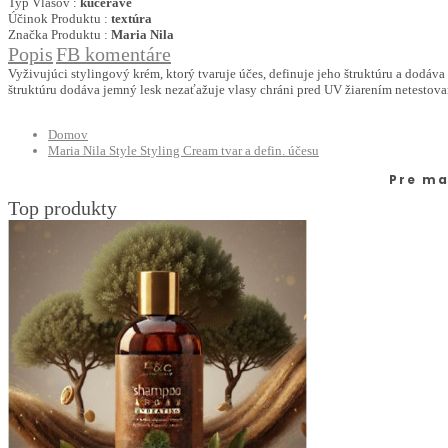
Typ Vlasov :
kučeravé
Účinok Produktu :
textúra
Značka Produktu :
Maria Nila
Popis
FB komentáre
Vyživujúci stylingový krém, ktorý tvaruje účes, definuje jeho štruktúru a dodáv
štruktúru dodáva jemný lesk nezaťažuje vlasy chráni pred UV žiarením netestov
Domov
Maria Nila Style Styling Cream tvar a defin. účesu
Pre ma
Top produkty