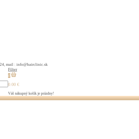
24, mail : info@hairclinic.sk
Filter
0
0.00 €
Váš nákupný košík je prázdny!