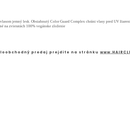
a vlasom jemný lesk. Obsiahnutý Color Guard Complex chráni vlasy pred UV žiarením 
ané na zvieratách 100% vegánske zloženie
loobchodný predaj prejdite na stránku
www.HAIRCL