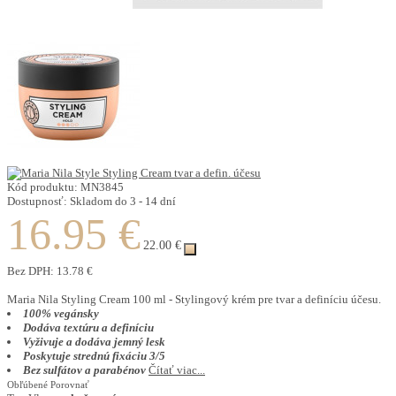
Kód produktu:
MN3845
Dostupnosť:
Skladom do 3 - 14 dní
16.95 €
22.00 €
Bez DPH:
13.78 €
Maria Nila Styling Cream 100 ml - Stylingový krém pre tvar a definíciu účesu.
100% vegánsky
Dodáva textúru a definíciu
Vyživuje a dodáva jemný lesk
Poskytuje strednú fixáciu 3/5
Bez sulfátov a parabénov
Čítať viac...
Obľúbené
Porovnať