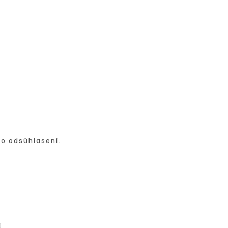
po odsúhlasení.
ť