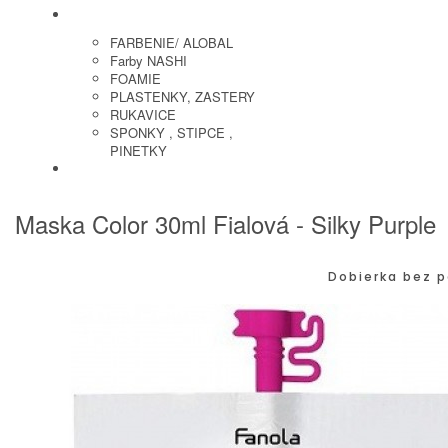
KADERNICKE POTREBY
FARBENIE/ ALOBAL
Farby NASHI
FOAMIE
PLASTENKY, ZASTERY
RUKAVICE
SPONKY , STIPCE ,
PINETKY
PEDIKURA
Maska Color 30ml Fialová - Silky Purple
Dobierka bez p