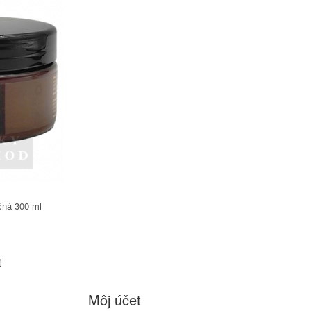
čná 300 ml
ť
Môj účet