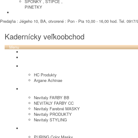
SPONKY , STIPCE ,
PINETKY
PEDIKURA
Predajňa : Jégeho 10, BA, otvorené : Pon - Pia 10,00 - 16,00 hod. Tel. 0917/9
Kadernícky veľkoobchod
Menu
REVOX PLEX
Tutto FARBY
HC LABORATORY
HC Produkty
Argane Achinae
NEVITALY
Nevitaly FARBY BB
NEVITALY FARBY CC
Nevitaly Farebné MASKY
Nevitaly PRODUKTY
Nevitaly STYLING
PURING
PURING Color Masky