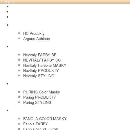
Menu
REVOX PLEX
Tutto FARBY
HC LABORATORY
HC Produkty
Argane Achinae
NEVITALY
Nevitaly FARBY BB
NEVITALY FARBY CC
Nevitaly Farebné MASKY
Nevitaly PRODUKTY
Nevitaly STYLING
PURING
PURING Color Masky
Puring PRODUKTY
Puring STYLING
FANOLA
FANOLA COLOR MASKY
Fanola FARBY
Fanola NO YELLOW