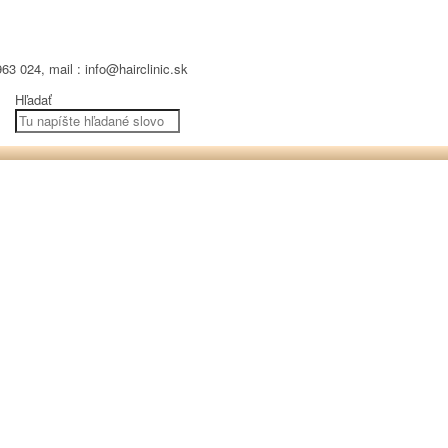
63 024, mail : info@hairclinic.sk
Hľadať