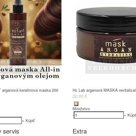
 arganová keratinová maska 200
Hc Lab arganová MASKA revitaliza
22.00 €
Množstvo
-
+
Kúpi
+
Kúpiť
 servis
Extra