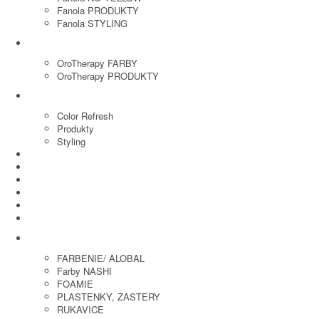
Fanola PRODUKTY
Fanola STYLING
ORO THERAPY
OroTherapy FARBY
OroTherapy PRODUKTY
MARIA NILA
Color Refresh
Produkty
Styling
JOICO
OLAPLEX
NOZNICE
KEFY
HREBENE
ELEKTRO
KADERNICKE POTREBY
FARBENIE/ ALOBAL
Farby NASHI
FOAMIE
PLASTENKY, ZASTERY
RUKAVICE