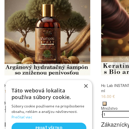
×
Hc Lab arganový ŠAMPÓN hydratačný 250 ml
Hc Lab INSTANT
Táto webová lokalita
ml
12.00 €
16.00 €
používa súbory cookie.
Množstvo
Súbory cookie používame na prispôsobenie
Množstvo
-
+
Kúpiť
obsahu, reklám a analýzu návštevnosti.
-
Prečítať viac
Informácie
Zákaznícky
PRIJAŤ VŠETKO