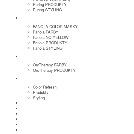
Puring PRODUKTY
Puring STYLING
FANOLA
FANOLA COLOR MASKY
Fanola FARBY
Fanola NO YELLOW
Fanola PRODUKTY
Fanola STYLING
ORO THERAPY
OroTherapy FARBY
OroTherapy PRODUKTY
MARIA NILA
Color Refresh
Produkty
Styling
JOICO
OLAPLEX
NOZNICE
KEFY
HREBENE
ELEKTRO