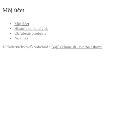
Môj účet
Môj účet
História objednávok
Obľúbené produkty
Novinky
© Kadernícky veľkoobchod •
NajReklama.sk - tvorba eshopu