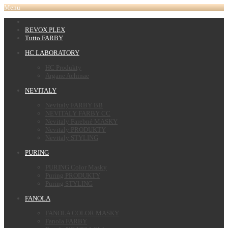
Menu
REVOX PLEX
Tutto FARBY
HC LABORATORY
HC Produkty
Argane Achinae
NEVITALY
Nevitaly FARBY BB
NEVITALY FARBY CC
Nevitaly Farebné MASKY
Nevitaly PRODUKTY
Nevitaly STYLING
PURING
PURING Color Masky
Puring PRODUKTY
Puring STYLING
FANOLA
FANOLA COLOR MASKY
Fanola FARBY