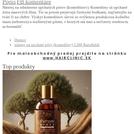
Popis
FB komentáre
Nástroj na odstánenie upchatých pórov (komedónov). Komedóny sú upchané
ústia mazových žliaz. Tie sa potom prejavujú čiernymi bodkami, najčastejšie na
tvári či na chrbte. Výskyt komedónov súvisí so zvýšenou produkciou kožného
mazu (seboreou) a rozšírenými pórmi, v ktorých má maz a nečistoty tendenciu
sa hromadiť.
Domov
nástroj na upchaté póry (komedóny) 1288 Baruffaldi
Pre maloobchodný predaj prejdite na stránku
www.HAIRCLINIC.SK
Top produkty