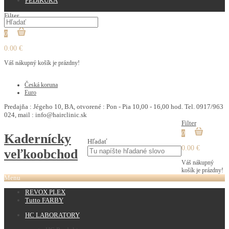
PEDIKURA
Filter
0
0.00 €
Váš nákupný košík je prázdny!
€
Česká koruna
Euro
Predajňa : Jégeho 10, BA, otvorené : Pon - Pia 10,00 - 16,00 hod. Tel. 0917/963
024, mail : info@hairclinic.sk
Filter
0
Kadernícky
Hľadať
0.00 €
veľkoobchod
Váš nákupný
košík je prázdny!
Menu
REVOX PLEX
Tutto FARBY
HC LABORATORY