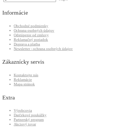
Informácie
Obchodné podmienky
Ochrana osobných údajov
Odstúpenie od zmluvy
Reklamačný poriadok
Doprava a platba
Newsletter - ochrana osobných údajov
Zákaznícky servis
Kontaktujte nás
Reklamácie
Mapa stránok
Extra
Výrobcovia
Darčekové poukážky
Partnerský program
Akciový tovar