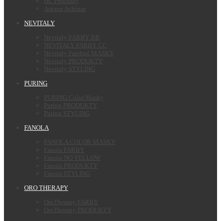
HC Produkty
Argane Achinae
NEVITALY
Nevitaly FARBY BB
NEVITALY FARBY CC
Nevitaly Farebné MASKY
Nevitaly PRODUKTY
Nevitaly STYLING
PURING
PURING Color Masky
Puring PRODUKTY
Puring STYLING
FANOLA
FANOLA COLOR MASKY
Fanola FARBY
Fanola NO YELLOW
Fanola PRODUKTY
Fanola STYLING
ORO THERAPY
OroTherapy FARBY
OroTherapy PRODUKTY