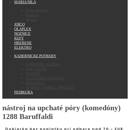
MARIA NILA
Color Refresh
Produkty
Styling
JOICO
OLAPLEX
NOZNICE
KEFY
HREBENE
ELEKTRO
KADERNICKE POTREBY
FARBENIE/ ALOBAL
Farby NASHI
FOAMIE
PLASTENKY, ZASTERY
RUKAVICE
SPONKY , STIPCE , PINETKY
PEDIKURA
nástroj na upchaté póry (komedóny)
1288 Baruffaldi
Dobierka bez poplatku pri odbere nad 70,- EUR.