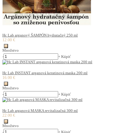
Hc Lab arganový ŠAMPÓN hydratačný 250 ml
12.00 €
Množstvo
-
+
Kúpiť
Hc Lab INSTANT arganová keratinová maska 200 ml
16.00 €
Množstvo
-
+
Kúpiť
Hc Lab arganová MASKA revitalizačná 300 ml
22.00 €
Množstvo
-
+
Kúpiť