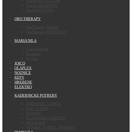
Fanola NO YELLOW
Fanola PRODUKTY
Fanola STYLING
ORO THERAPY
OroTherapy FARBY
OroTherapy PRODUKTY
MARIA NILA
Color Refresh
Produkty
Styling
JOICO
OLAPLEX
NOZNICE
KEFY
HREBENE
ELEKTRO
KADERNICKE POTREBY
FARBENIE/ ALOBAL
Farby NASHI
FOAMIE
PLASTENKY, ZASTERY
RUKAVICE
SPONKY , STIPCE , PINETKY