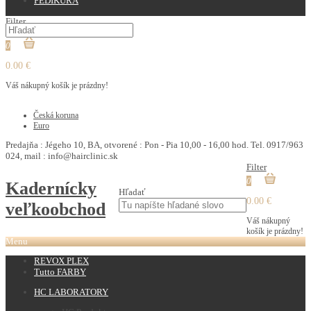
PEDIKURA
Filter
0
0.00 €
Váš nákupný košík je prázdny!
€
Česká koruna
Euro
Predajňa : Jégeho 10, BA, otvorené : Pon - Pia 10,00 - 16,00 hod. Tel. 0917/963
024, mail : info@hairclinic.sk
Filter
0
Kadernícky
Hľadať
0.00 €
veľkoobchod
Váš nákupný
košík je prázdny!
Menu
REVOX PLEX
Tutto FARBY
HC LABORATORY