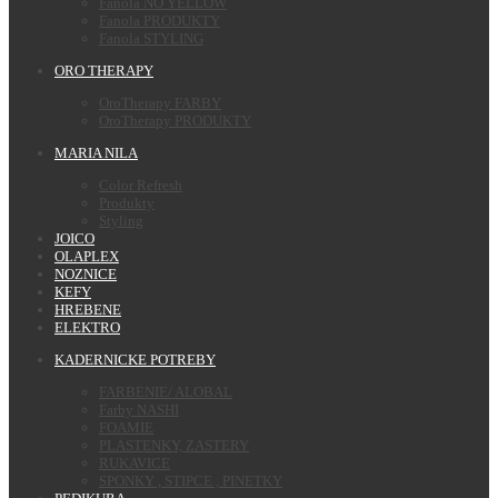
Fanola NO YELLOW
Fanola PRODUKTY
Fanola STYLING
ORO THERAPY
OroTherapy FARBY
OroTherapy PRODUKTY
MARIA NILA
Color Refresh
Produkty
Styling
JOICO
OLAPLEX
NOZNICE
KEFY
HREBENE
ELEKTRO
KADERNICKE POTREBY
FARBENIE/ ALOBAL
Farby NASHI
FOAMIE
PLASTENKY, ZASTERY
RUKAVICE
SPONKY , STIPCE , PINETKY