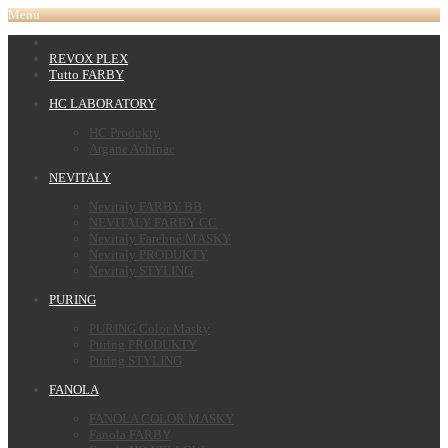
Menu
REVOX PLEX
Tutto FARBY
HC LABORATORY
HC Produkty
Argane Achinae
NEVITALY
Nevitaly FARBY BB
NEVITALY FARBY CC
Nevitaly Farebné MASKY
Nevitaly PRODUKTY
Nevitaly STYLING
PURING
PURING Color Masky
Puring PRODUKTY
Puring STYLING
FANOLA
FANOLA COLOR MASKY
Fanola FARBY