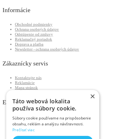
Informácie
Obchodné podmienky
Ochrana osobných údajov
Odstúpenie od zmluvy
Reklamačný poriadok
Doprava a platba
Newsletter - ochrana osobných údajov
Zákaznícky servis
Kontaktujte nás
Reklamácie
Mapa stránok
×
Táto webová lokalita
Extra
používa súbory cookie.
Výrobcovia
Súbory cookie používame na prispôsobenie
Darčekové poukážky
obsahu, reklám a analýzu návštevnosti.
Partnerský program
Prečítať viac
Akciový tovar