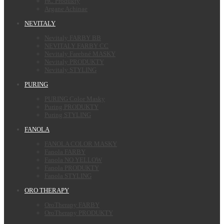
HC Produkty
Argane Achinae
NEVITALY
Nevitaly FARBY BB
NEVITALY FARBY CC
Nevitaly Farebné MASKY
Nevitaly PRODUKTY
Nevitaly STYLING
PURING
PURING Color Masky
Puring PRODUKTY
Puring STYLING
FANOLA
FANOLA COLOR MASKY
Fanola FARBY
Fanola NO YELLOW
Fanola PRODUKTY
Fanola STYLING
ORO THERAPY
OroTherapy FARBY
OroTherapy PRODUKTY