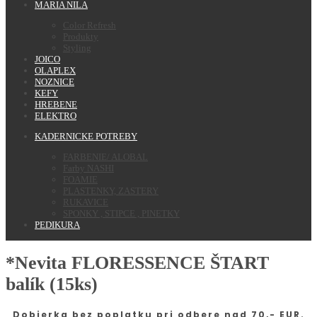
MARIA NILA
Color Refresh
Produkty
Styling
JOICO
OLAPLEX
NOZNICE
KEFY
HREBENE
ELEKTRO
KADERNICKE POTREBY
FARBENIE/ ALOBAL
Farby NASHI
FOAMIE
PLASTENKY, ZASTERY
RUKAVICE
SPONKY , STIPCE , PINETKY
PEDIKURA
*Nevita FLORESSENCE ŠTART
balík (15ks)
Dobierka bez poplatku pri odbere nad 70,- EUR.