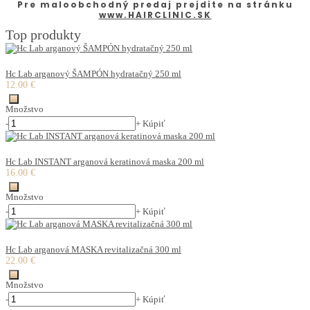
Pre maloobchodný predaj prejdite na stránku
www.HAIRCLINIC.SK
Top produkty
Hc Lab arganový ŠAMPÓN hydratačný 250 ml
12.00 €
Množstvo
-
+
Kúpiť
Hc Lab INSTANT arganová keratinová maska 200 ml
16.00 €
Množstvo
-
+
Kúpiť
Hc Lab arganová MASKA revitalizačná 300 ml
22.00 €
Množstvo
-
+
Kúpiť