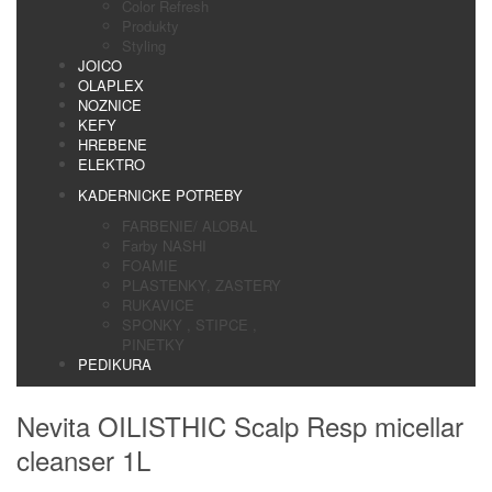
Color Refresh
Produkty
Styling
JOICO
OLAPLEX
NOZNICE
KEFY
HREBENE
ELEKTRO
KADERNICKE POTREBY
FARBENIE/ ALOBAL
Farby NASHI
FOAMIE
PLASTENKY, ZASTERY
RUKAVICE
SPONKY , STIPCE ,
PINETKY
PEDIKURA
Nevita OILISTHIC Scalp Resp micellar
cleanser 1L