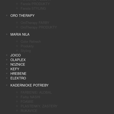
Fanola PRODUKTY
Fanola STYLING
ORO THERAPY
OroTherapy FARBY
OroTherapy PRODUKTY
MARIA NILA
Color Refresh
Produkty
Styling
JOICO
OLAPLEX
NOZNICE
KEFY
HREBENE
ELEKTRO
KADERNICKE POTREBY
FARBENIE/ ALOBAL
Farby NASHI
FOAMIE
PLASTENKY, ZASTERY
RUKAVICE