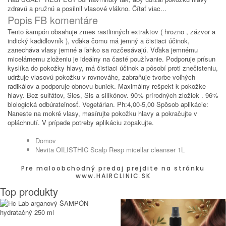
zdravú a pružnú a posilnil vlasové vlákno.
Čítať viac...
Popis
FB komentáre
Tento šampón obsahuje zmes rastlinných extraktov ( hrozno , zázvor a
indický kadidlovník ), vďaka čomu má jemný a čistiaci účinok,
zanecháva vlasy jemné a ľahko sa rozčesávajú. Vďaka jemnému
micelárnemu zloženiu je ideálny na časté používanie. Podporuje prísun
kyslíka do pokožky hlavy, má čistiaci účinok a pôsobí proti znečisteniu,
udržuje vlasovú pokožku v rovnováhe, zabraňuje tvorbe voľných
radikálov a podporuje obnovu buniek. Maximálny rešpekt k pokožke
hlavy. Bez sulfátov, Sles, Sls a silikónov. 90% prírodných zložiek . 96%
biologická odbúrateľnosť. Vegetárian. Ph:4,00-5,00 Spôsob aplikácie:
Naneste na mokré vlasy, masírujte pokožku hlavy a pokračujte v
opláchnutí. V prípade potreby aplikáciu zopakujte.
Domov
Nevita OILISTHIC Scalp Resp micellar cleanser 1L
Pre maloobchodný predaj prejdite na stránku
www.HAIRCLINIC.SK
Top produkty