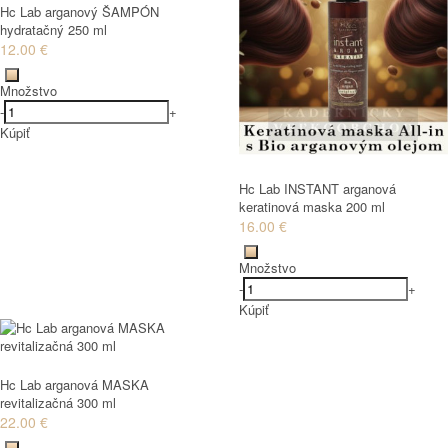
Hc Lab arganový ŠAMPÓN
hydratačný 250 ml
12.00 €
Množstvo
-
+
Kúpiť
Hc Lab INSTANT arganová
keratinová maska 200 ml
16.00 €
Množstvo
-
+
Kúpiť
Hc Lab arganová MASKA
revitalizačná 300 ml
22.00 €