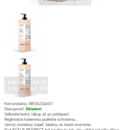
Kód produktu:
NEOILC02437
Dostupnosť:
Skladom
Veľkoobchodný nákup až po prihlásení.
Registrácia kaderníka podlieha schváleniu.
Jemný micelárny kúpeľ, ideálny na časté umývanie.
Rad SCALP RESPECT bol navrhnutý tak, aby udržal pokožku hlavy