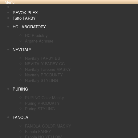
Menu
REVOX PLEX
Tutto FARBY
HC LABORATORY
HC Produkty
Argane Achinae
NEVITALY
Nevitaly FARBY BB
NEVITALY FARBY CC
Nevitaly Farebné MASKY
Nevitaly PRODUKTY
Nevitaly STYLING
PURING
PURING Color Masky
Puring PRODUKTY
Puring STYLING
FANOLA
FANOLA COLOR MASKY
Fanola FARBY
Fanola NO YELLOW