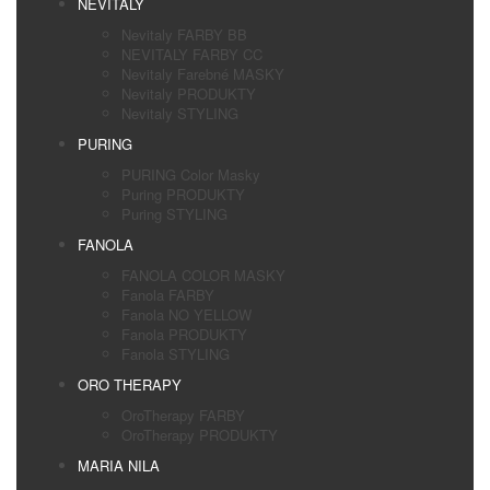
NEVITALY
Nevitaly FARBY BB
NEVITALY FARBY CC
Nevitaly Farebné MASKY
Nevitaly PRODUKTY
Nevitaly STYLING
PURING
PURING Color Masky
Puring PRODUKTY
Puring STYLING
FANOLA
FANOLA COLOR MASKY
Fanola FARBY
Fanola NO YELLOW
Fanola PRODUKTY
Fanola STYLING
ORO THERAPY
OroTherapy FARBY
OroTherapy PRODUKTY
MARIA NILA