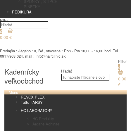
SPONKY , STIPCE ,
PINETKY
PEDIKURA
Filter
0
0.00 €
€
Predajňa : Jégeho 10, BA, otvorené : Pon - Pia 10,00 - 16,00 hod. Tel.
0917/963 024, mail : info@hairclinic.sk
Filter
0
Kadernícky
Hľadať
veľkoobchod
0.00
€
Menu
REVOX PLEX
Tutto FARBY
HC LABORATORY
HC Produkty
Argane Achinae