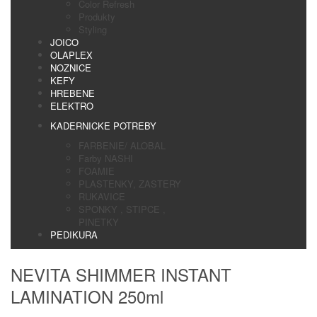
Color Refresh
Produkty
Styling
JOICO
OLAPLEX
NOZNICE
KEFY
HREBENE
ELEKTRO
KADERNICKE POTREBY
FARBENIE/ ALOBAL
Farby NASHI
FOAMIE
PLASTENKY, ZASTERY
RUKAVICE
SPONKY , STIPCE ,
PINETKY
PEDIKURA
NEVITA SHIMMER INSTANT
LAMINATION 250ml