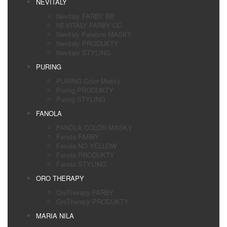
NEVITALY
Nevitaly FARBY BB
NEVITALY FARBY CC
Nevitaly Farebné MASKY
Nevitaly PRODUKTY
Nevitaly STYLING
PURING
PURING Color Masky
Puring PRODUKTY
Puring STYLING
FANOLA
FANOLA COLOR MASKY
Fanola FARBY
Fanola NO YELLOW
Fanola PRODUKTY
Fanola STYLING
ORO THERAPY
OroTherapy FARBY
OroTherapy PRODUKTY
MARIA NILA