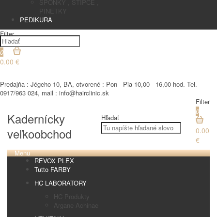
SPONKY , STIPCE ,
PINETKY
PEDIKURA
Filter
0
0.00 €
€
Predajňa : Jégeho 10, BA, otvorené : Pon - Pia 10,00 - 16,00 hod. Tel.
0917/963 024, mail : info@hairclinic.sk
Filter
0
Kadernícky
Hľadať
veľkoobchod
0.00
€
Menu
REVOX PLEX
Tutto FARBY
HC LABORATORY
HC Produkty
Argane Achinae