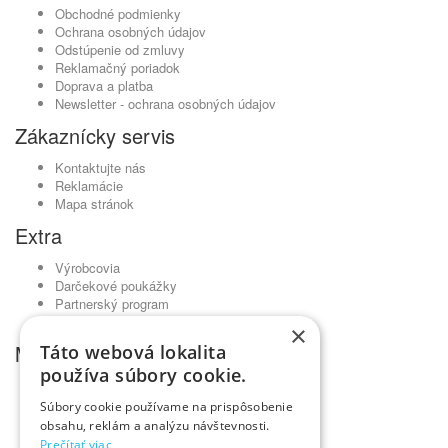
Obchodné podmienky
Ochrana osobných údajov
Odstúpenie od zmluvy
Reklamačný poriadok
Doprava a platba
Newsletter - ochrana osobných údajov
Zákaznícky servis
Kontaktujte nás
Reklamácie
Mapa stránok
Extra
Výrobcovia
Darčekové poukážky
Partnerský program
Akciový tovar
×
Môj účet
Táto webová lokalita
používa súbory cookie.
Môj účet
História objednávok
Súbory cookie používame na prispôsobenie
Obľúbené produkty
obsahu, reklám a analýzu návštevnosti.
Novinky
Prečítať viac