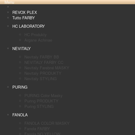
Menu
REVOX PLEX
Tutto FARBY
HC LABORATORY
HC Produkty
Argane Achinae
NEVITALY
Nevitaly FARBY BB
NEVITALY FARBY CC
Nevitaly Farebné MASKY
Nevitaly PRODUKTY
Nevitaly STYLING
PURING
PURING Color Masky
Puring PRODUKTY
Puring STYLING
FANOLA
FANOLA COLOR MASKY
Fanola FARBY
Fanola NO YELLOW