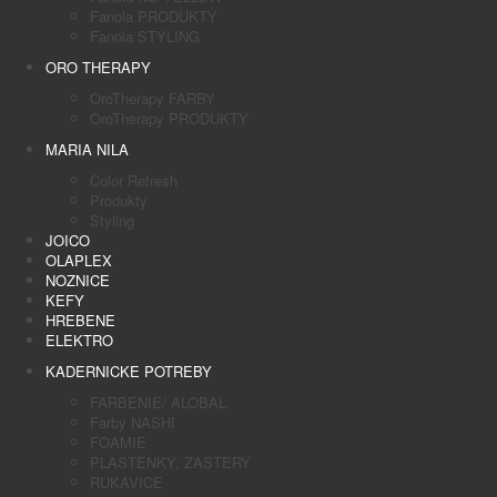
Fanola PRODUKTY
Fanola STYLING
ORO THERAPY
OroTherapy FARBY
OroTherapy PRODUKTY
MARIA NILA
Color Refresh
Produkty
Styling
JOICO
OLAPLEX
NOZNICE
KEFY
HREBENE
ELEKTRO
KADERNICKE POTREBY
FARBENIE/ ALOBAL
Farby NASHI
FOAMIE
PLASTENKY, ZASTERY
RUKAVICE