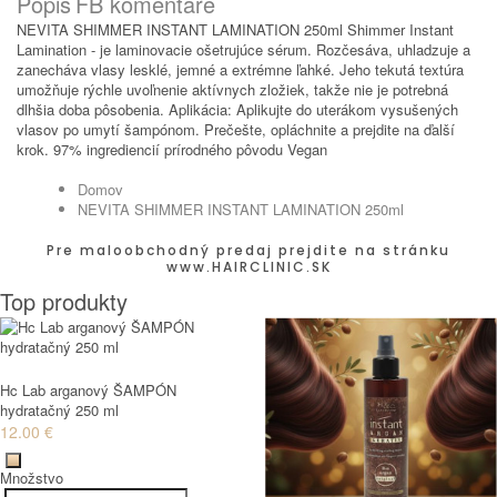
Popis
FB komentáre
NEVITA SHIMMER INSTANT LAMINATION 250ml Shimmer Instant
Lamination - je laminovacie ošetrujúce sérum. Rozčesáva, uhladzuje a
zanecháva vlasy lesklé, jemné a extrémne ľahké. Jeho tekutá textúra
umožňuje rýchle uvoľnenie aktívnych zložiek, takže nie je potrebná
dlhšia doba pôsobenia. Aplikácia: Aplikujte do uterákom vysušených
vlasov po umytí šampónom. Prečešte, opláchnite a prejdite na ďalší
krok. 97% ingrediencií prírodného pôvodu Vegan
Domov
NEVITA SHIMMER INSTANT LAMINATION 250ml
Pre maloobchodný predaj prejdite na stránku
www.HAIRCLINIC.SK
Top produkty
Hc Lab arganový ŠAMPÓN
hydratačný 250 ml
12.00 €
Množstvo