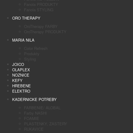
Fanola PRODUKTY
Fanola STYLING
ORO THERAPY
OroTherapy FARBY
OroTherapy PRODUKTY
MARIA NILA
Color Refresh
Produkty
Styling
JOICO
OLAPLEX
NOZNICE
KEFY
HREBENE
ELEKTRO
KADERNICKE POTREBY
FARBENIE/ ALOBAL
Farby NASHI
FOAMIE
PLASTENKY, ZASTERY
RUKAVICE