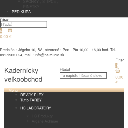
SPONKY , STIPCE ,
PINETKY
PEDIKURA
Filter
0
0.00 €
€
Predajňa : Jégeho 10, BA, otvorené : Pon - Pia 10,00 - 16,00 hod. Tel.
0917/963 024, mail : info@hairclinic.sk
Filter
0
Kadernícky
Hľadať
veľkoobchod
0.00
€
Menu
REVOX PLEX
Tutto FARBY
HC LABORATORY
HC Produkty
Argane Achinae