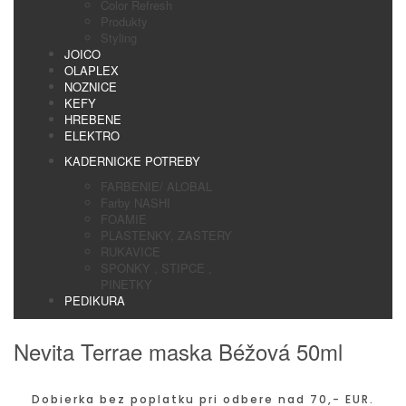
Color Refresh
Produkty
Styling
JOICO
OLAPLEX
NOZNICE
KEFY
HREBENE
ELEKTRO
KADERNICKE POTREBY
FARBENIE/ ALOBAL
Farby NASHI
FOAMIE
PLASTENKY, ZASTERY
RUKAVICE
SPONKY , STIPCE ,
PINETKY
PEDIKURA
Nevita Terrae maska Béžová 50ml
Dobierka bez poplatku pri odbere nad 70,- EUR.