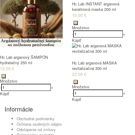
Hc Lab INSTANT arganová
keratinová maska 200 ml
16.00 €
Množstvo
-
+
Kúpiť
Hc Lab arganový ŠAMPÓN
hydratačný 250 ml
Hc Lab arganová MASKA
12.00 €
revitalizačná 300 ml
22.00 €
Množstvo
Množstvo
-
+
-
+
Kúpiť
Kúpiť
Informácie
Obchodné podmienky
Ochrana osobných údajov
Odstúpenie od zmluvy
Reklamačný poriadok