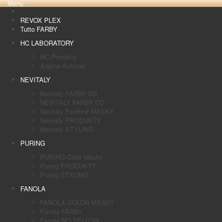
Menu
REVOX PLEX
Tutto FARBY
HC LABORATORY
HC Produkty
Argane Achinae
NEVITALY
Nevitaly FARBY BB
NEVITALY FARBY CC
Nevitaly Farebné MASKY
Nevitaly PRODUKTY
Nevitaly STYLING
PURING
PURING Color Masky
Puring PRODUKTY
Puring STYLING
FANOLA
FANOLA COLOR MASKY
Fanola FARBY
Fanola NO YELLOW