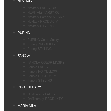
NEVITALY
Nevitaly FARBY BB
NEVITALY FARBY CC
Nevitaly Farebné MASKY
Nevitaly PRODUKTY
Nevitaly STYLING
PURING
PURING Color Masky
Puring PRODUKTY
Puring STYLING
FANOLA
FANOLA COLOR MASKY
Fanola FARBY
Fanola NO YELLOW
Fanola PRODUKTY
Fanola STYLING
ORO THERAPY
OroTherapy FARBY
OroTherapy PRODUKTY
MARIA NILA