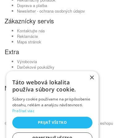
Doprava a platba
Newsletter - ochrana osobných údajov
Zákaznícky servis
Kontaktujte nás
Reklamácie
Mapa stránok
Extra
Výrobcovia
Darčekové poukážky
Partnerský program
×
Akciový tovar
Táto webová lokalita
Môj účet
používa súbory cookie.
Môj účet
Súbory cookie používame na prispôsobenie
História objednávok
obsahu, reklám a analýzu návštevnosti.
Obľúbené produkty
Prečítať viac
Novinky
PRIJAŤ VŠETKO
© Kadernícky veľkoobchod •
NajReklama.sk - tvorba eshopu