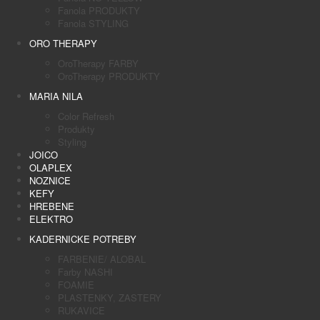
Fanola PRODUKTY
Fanola STYLING
ORO THERAPY
OroTherapy FARBY
OroTherapy PRODUKTY
MARIA NILA
Color Refresh
Produkty
Styling
JOICO
OLAPLEX
NOZNICE
KEFY
HREBENE
ELEKTRO
KADERNICKE POTREBY
FARBENIE/ ALOBAL
Farby NASHI
FOAMIE
PLASTENKY, ZASTERY
RUKAVICE