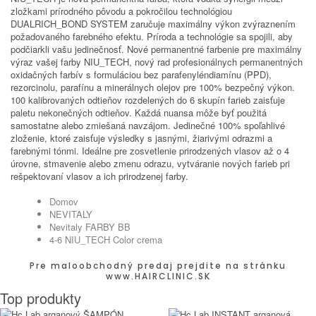
zložkami prírodného pôvodu a pokročilou technológiou
DUALRICH_BOND SYSTEM zaručuje maximálny výkon zvýraznením
požadovaného farebného efektu. Príroda a technológie sa spojili, aby
podčiarkli vašu jedinečnosť. Nové permanentné farbenie pre maximálny
výraz vašej farby NIU_TECH, nový rad profesionálnych permanentných
oxidačných farbív s formuláciou bez parafenyléndiamínu (PPD),
rezorcinolu, parafínu a minerálnych olejov pre 100% bezpečný výkon.
100 kalibrovaných odtieňov rozdelených do 6 skupín farieb zaisťuje
paletu nekonečných odtieňov. Každá nuansa môže byť použitá
samostatne alebo zmiešaná navzájom. Jedinečné 100% spoľahlivé
zloženie, ktoré zaisťuje výsledky s jasnými, žiarivými odrazmi a
farebnými tónmi. Ideálne pre zosvetlenie prirodzených vlasov až o 4
úrovne, stmavenie alebo zmenu odrazu, vytváranie nových farieb pri
rešpektovaní vlasov a ich prirodzenej farby.
Domov
NEVITALY
Nevitaly FARBY BB
4-6 NIU_TECH Color crema
Pre maloobchodný predaj prejdite na stránku
www.HAIRCLINIC.SK
Top produkty