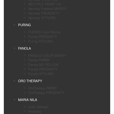
NEVITALY FARBY CC
Nevitaly Farebné MASKY
Nevitaly PRODUKTY
Nevitaly STYLING
PURING
PURING Color Masky
Puring PRODUKTY
Puring STYLING
FANOLA
FANOLA COLOR MASKY
Fanola FARBY
Fanola NO YELLOW
Fanola PRODUKTY
Fanola STYLING
ORO THERAPY
OroTherapy FARBY
OroTherapy PRODUKTY
MARIA NILA
Color Refresh
Produkty