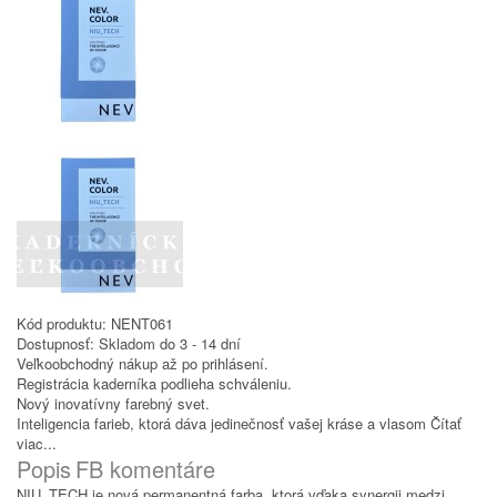
Kód produktu:
NENT061
Dostupnosť:
Skladom do 3 - 14 dní
Veľkoobchodný nákup až po prihlásení.
Registrácia kaderníka podlieha schváleniu.
Nový inovatívny farebný svet.
Inteligencia farieb, ktorá dáva jedinečnosť vašej kráse a vlasom
Čítať
viac...
Popis
FB komentáre
NIU_TECH je nová permanentná farba, ktorá vďaka synergii medzi