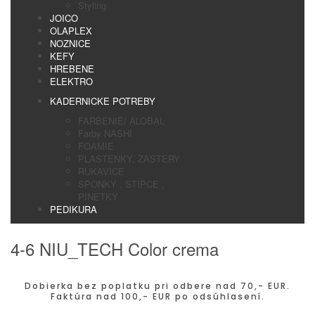
Styling
JOICO
OLAPLEX
NOZNICE
KEFY
HREBENE
ELEKTRO
KADERNICKE POTREBY
FARBENIE/ ALOBAL
Farby NASHI
FOAMIE
PLASTENKY, ZASTERY
RUKAVICE
SPONKY , STIPCE ,
PINETKY
PEDIKURA
4-6 NIU_TECH Color crema
Dobierka bez poplatku pri odbere nad 70,- EUR.
Faktúra nad 100,- EUR po odsúhlasení.