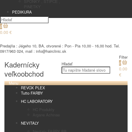
SPONKY , STIPCE ,
PINETKY
PEDIKURA
0
0.00 €
€
Predajňa : Jégeho 10, BA, otvorené : Pon - Pia 10,00 - 16,00 hod. Tel.
0917/963 024, mail : info@hairclinic.sk
Filter
Kadernícky
0
Hľadať
0.00
veľkoobchod
€
Menu
REVOX PLEX
Tutto FARBY
HC LABORATORY
HC Produkty
Argane Achinae
NEVITALY
Nevitaly FARBY BB