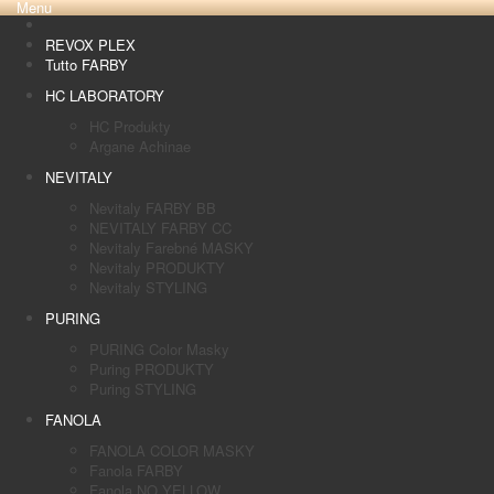
Menu
REVOX PLEX
Tutto FARBY
HC LABORATORY
HC Produkty
Argane Achinae
NEVITALY
Nevitaly FARBY BB
NEVITALY FARBY CC
Nevitaly Farebné MASKY
Nevitaly PRODUKTY
Nevitaly STYLING
PURING
PURING Color Masky
Puring PRODUKTY
Puring STYLING
FANOLA
FANOLA COLOR MASKY
Fanola FARBY
Fanola NO YELLOW