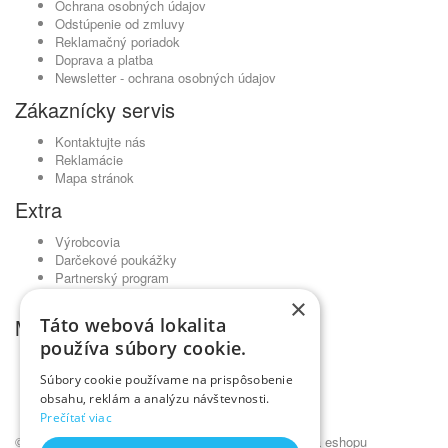
Ochrana osobných údajov
Odstúpenie od zmluvy
Reklamačný poriadok
Doprava a platba
Newsletter - ochrana osobných údajov
Zákaznícky servis
Kontaktujte nás
Reklamácie
Mapa stránok
Extra
Výrobcovia
Darčekové poukážky
Partnerský program
Akciový tovar
×
Môj účet
Táto webová lokalita
používa súbory cookie.
Môj účet
História objednávok
Súbory cookie používame na prispôsobenie
Obľúbené produkty
obsahu, reklám a analýzu návštevnosti.
Novinky
Prečítať viac
© Kadernícky veľkoobchod •
NajReklama.sk - tvorba eshopu