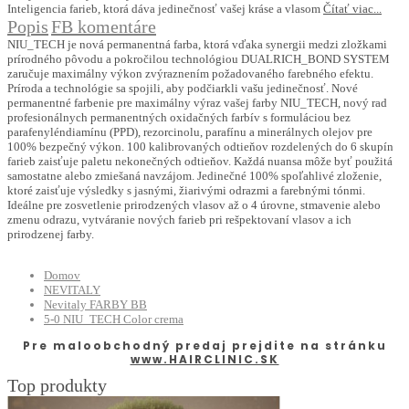
Inteligencia farieb, ktorá dáva jedinečnosť vašej kráse a vlasom
Čítať viac...
Popis
FB komentáre
NIU_TECH je nová permanentná farba, ktorá vďaka synergii medzi zložkami
prírodného pôvodu a pokročilou technológiou DUALRICH_BOND SYSTEM
zaručuje maximálny výkon zvýraznením požadovaného farebného efektu.
Príroda a technológie sa spojili, aby podčiarkli vašu jedinečnosť. Nové
permanentné farbenie pre maximálny výraz vašej farby NIU_TECH, nový rad
profesionálnych permanentných oxidačných farbív s formuláciou bez
parafenyléndiamínu (PPD), rezorcinolu, parafínu a minerálnych olejov pre
100% bezpečný výkon. 100 kalibrovaných odtieňov rozdelených do 6 skupín
farieb zaisťuje paletu nekonečných odtieňov. Každá nuansa môže byť použitá
samostatne alebo zmiešaná navzájom. Jedinečné 100% spoľahlivé zloženie,
ktoré zaisťuje výsledky s jasnými, žiarivými odrazmi a farebnými tónmi.
Ideálne pre zosvetlenie prirodzených vlasov až o 4 úrovne, stmavenie alebo
zmenu odrazu, vytváranie nových farieb pri rešpektovaní vlasov a ich
prirodzenej farby.
Domov
NEVITALY
Nevitaly FARBY BB
5-0 NIU_TECH Color crema
Pre maloobchodný predaj prejdite na stránku
www.HAIRCLINIC.SK
Top produkty