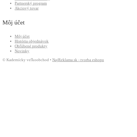
Partnerský program
Akciový tovar
Môj účet
Môj účet
História objednávok
Obľúbené produkty
Novinky
© Kadernícky veľkoobchod •
NajReklama.sk - tvorba eshopu