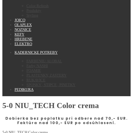
Color Refresh
Produkty
Styling
JOICO
OLAPLEX
NOZNICE
KEFY
HREBENE
ELEKTRO
KADERNICKE POTREBY
FARBENIE/ ALOBAL
Farby NASHI
FOAMIE
PLASTENKY, ZASTERY
RUKAVICE
SPONKY , STIPCE , PINETKY
PEDIKURA
5-0 NIU_TECH Color crema
Dobierka bez poplatku pri odbere nad 70,- EUR.
Faktúra nad 100,- EUR po odsúhlasení.
5-0 NIU_TECH Color crema