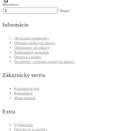
Množstvo
-
+
Kúpiť
Informácie
Obchodné podmienky
Ochrana osobných údajov
Odstúpenie od zmluvy
Reklamačný poriadok
Doprava a platba
Newsletter - ochrana osobných údajov
Zákaznícky servis
Kontaktujte nás
Reklamácie
Mapa stránok
Extra
Výrobcovia
Darčekové poukážky