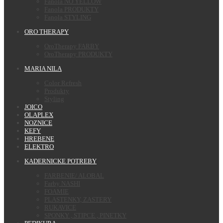
Fanola NO YELLOW
Fanola PRODUKTY
Fanola STYLING
ORO THERAPY
OroTherapy FARBY
OroTherapy PRODUKTY
MARIA NILA
Color Refresh
Produkty
Styling
JOICO
OLAPLEX
NOZNICE
KEFY
HREBENE
ELEKTRO
KADERNICKE POTREBY
FARBENIE/ ALOBAL
Farby NASHI
FOAMIE
PLASTENKY, ZASTERY
RUKAVICE
SPONKY , STIPCE , PINETKY