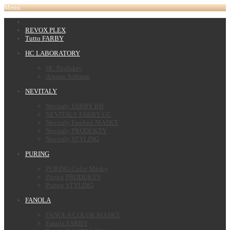
Menu
REVOX PLEX
Tutto FARBY
HC LABORATORY
HC Produkty
Argane Achinae
NEVITALY
Nevitaly FARBY BB
NEVITALY FARBY CC
Nevitaly Farebné MASKY
Nevitaly PRODUKTY
Nevitaly STYLING
PURING
PURING Color Masky
Puring PRODUKTY
Puring STYLING
FANOLA
FANOLA COLOR MASKY
Fanola FARBY