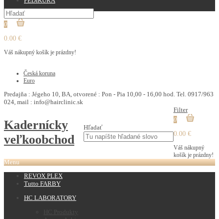
PEDIKURA
0
0.00 €
Váš nákupný košík je prázdny!
€
Česká koruna
Euro
Predajňa : Jégeho 10, BA, otvorené : Pon - Pia 10,00 - 16,00 hod. Tel. 0917/963
024, mail : info@hairclinic.sk
Filter
0
Kadernícky
Hľadať
0.00 €
veľkoobchod
Váš nákupný
košík je prázdny!
Menu
REVOX PLEX
Tutto FARBY
HC LABORATORY
HC Produkty