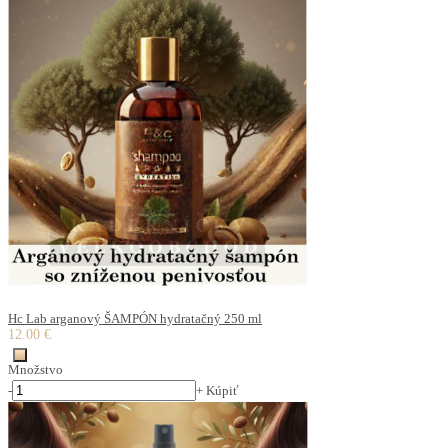
Hc Lab arganový ŠAMPÓN hydratačný 250 ml
12.00 €
Množstvo
-
+
Kúpiť