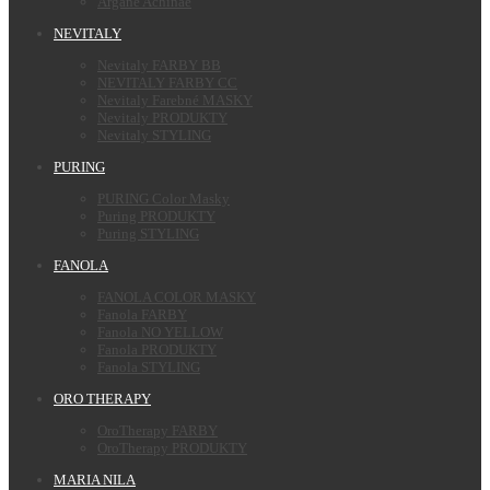
Argane Achinae
NEVITALY
Nevitaly FARBY BB
NEVITALY FARBY CC
Nevitaly Farebné MASKY
Nevitaly PRODUKTY
Nevitaly STYLING
PURING
PURING Color Masky
Puring PRODUKTY
Puring STYLING
FANOLA
FANOLA COLOR MASKY
Fanola FARBY
Fanola NO YELLOW
Fanola PRODUKTY
Fanola STYLING
ORO THERAPY
OroTherapy FARBY
OroTherapy PRODUKTY
MARIA NILA