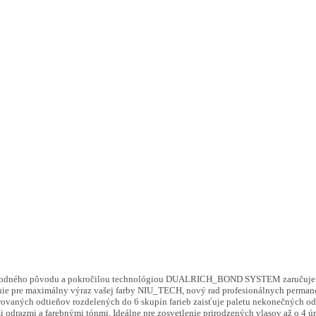
prírodného pôvodu a pokročilou technológiou DUALRICH_BOND SYSTEM zaručuje 
benie pre maximálny výraz vašej farby NIU_TECH, nový rad profesionálnych perman
brovaných odtieňov rozdelených do 6 skupín farieb zaisťuje paletu nekonečných o
i odrazmi a farebnými tónmi. Ideálne pre zosvetlenie prirodzených vlasov až o 4 