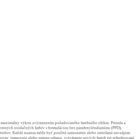
maximálny výkon zvýraznením požadovaného farebného efektu. Príroda a
entných oxidačných farbív s formuláciou bez parafenyléndiamínu (PPD),
dtieňov. Každá nuansa môže byť použitá samostatne alebo zmiešaná navzájom.
úrovne, stmavenie alebo zmenu odrazu, vytváranie nových farieb pri rešpektovaní