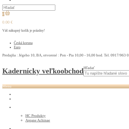
PEDIKURA
0
0.00 €
Váš nákupný košík je prázdny!
€
Česká koruna
Euro
Predajňa : Jégeho 10, BA, otvorené : Pon - Pia 10,00 - 16,00 hod. Tel. 0917/963 0
Hľadať
Kadernícky veľkoobchod
Menu
REVOX PLEX
Tutto FARBY
HC LABORATORY
HC Produkty
Argane Achinae
NEVITALY