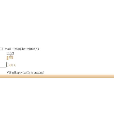
24, mail : info@hairclinic.sk
Filter
0
0.00 €
Váš nákupný košík je prázdny!