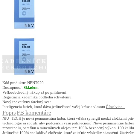
Kód produktu:
NENT020
Dostupnosť:
Skladom
Veľkoobchodný nákup až po prihlásení.
Registrácia kaderníka podlieha schváleniu.
Nový inovatívny farebný svet.
Inteligencia farieb, ktorá dáva jedinečnosť vašej kráse a vlasom
Čítať viac...
Popis
FB komentáre
NIU_TECH je nová permanentná farba, ktorá vďaka synergii medzi zložkami 
technológie sa spojili, aby podčiarkli vašu jedinečnosť. Nové permanentné far
rezorcinolu, parafínu a minerálnych olejov pre 100% bezpečný výkon. 100 kali
Jedinečné 100% spoľahlivé zloženie, ktoré zaisťuje výsledky s jasnými, žiarivým