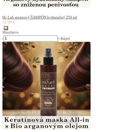
Hc Lab arganový ŠAMPÓN hydratačný 250 ml
12.00 €
Množstvo
-
+
Kúpiť