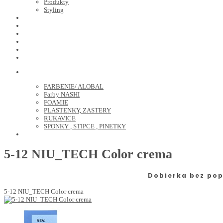
Produkty
Styling
JOICO
OLAPLEX
NOZNICE
KEFY
HREBENE
ELEKTRO
KADERNICKE POTREBY
FARBENIE/ ALOBAL
Farby NASHI
FOAMIE
PLASTENKY, ZASTERY
RUKAVICE
SPONKY , STIPCE , PINETKY
PEDIKURA
5-12 NIU_TECH Color crema
Dobierka bez pop
5-12 NIU_TECH Color crema