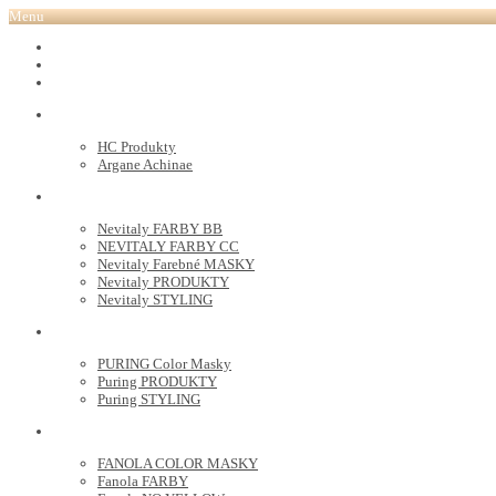
Menu
REVOX PLEX
Tutto FARBY
HC LABORATORY
HC Produkty
Argane Achinae
NEVITALY
Nevitaly FARBY BB
NEVITALY FARBY CC
Nevitaly Farebné MASKY
Nevitaly PRODUKTY
Nevitaly STYLING
PURING
PURING Color Masky
Puring PRODUKTY
Puring STYLING
FANOLA
FANOLA COLOR MASKY
Fanola FARBY