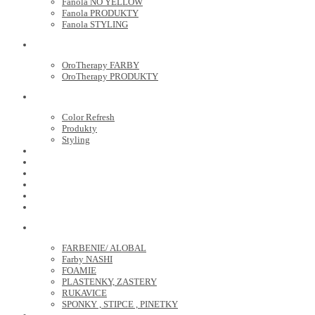
Fanola NO YELLOW
Fanola PRODUKTY
Fanola STYLING
ORO THERAPY
OroTherapy FARBY
OroTherapy PRODUKTY
MARIA NILA
Color Refresh
Produkty
Styling
JOICO
OLAPLEX
NOZNICE
KEFY
HREBENE
ELEKTRO
KADERNICKE POTREBY
FARBENIE/ ALOBAL
Farby NASHI
FOAMIE
PLASTENKY, ZASTERY
RUKAVICE
SPONKY , STIPCE , PINETKY