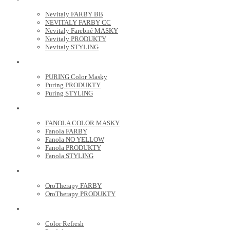
Nevitaly FARBY BB
NEVITALY FARBY CC
Nevitaly Farebné MASKY
Nevitaly PRODUKTY
Nevitaly STYLING
PURING
PURING Color Masky
Puring PRODUKTY
Puring STYLING
FANOLA
FANOLA COLOR MASKY
Fanola FARBY
Fanola NO YELLOW
Fanola PRODUKTY
Fanola STYLING
ORO THERAPY
OroTherapy FARBY
OroTherapy PRODUKTY
MARIA NILA
Color Refresh