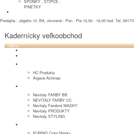
SPONKY , STIPCE ,
PINETKY
PEDIKURA
Predajňa : Jégeho 10, BA, otvorené : Pon - Pia 10,00 - 16,00 hod. Tel. 0917/9
Kadernícky veľkoobchod
Menu
REVOX PLEX
Tutto FARBY
HC LABORATORY
HC Produkty
Argane Achinae
NEVITALY
Nevitaly FARBY BB
NEVITALY FARBY CC
Nevitaly Farebné MASKY
Nevitaly PRODUKTY
Nevitaly STYLING
PURING
PURING Color Masky