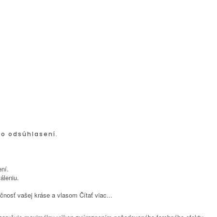
po odsúhlasení.
ní.
áleniu.
inečnosť vašej kráse a vlasom
Čítať viac...