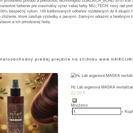
kami prírodného pôvodu a pokročilou technológiou DUALRICH_BOND SYSTEM 
permanentné farbenie pre maximálny výraz vašej farby NIU_TECH, nový rad pr
e 100% bezpečný výkon. 100 kalibrovaných odtieňov rozdelených do 6 skupín 
oženie, ktoré zaisťuje výsledky s jasnými, žiarivými odrazmi a farebnými tó
lasov a ich prirodzenej farby.
maloobchodný predaj prejdite na stránku
www.HAIRCLINI
Hc Lab arganová MASKA revitaliza
22.00 €
Množstvo
-
+
Kúpi