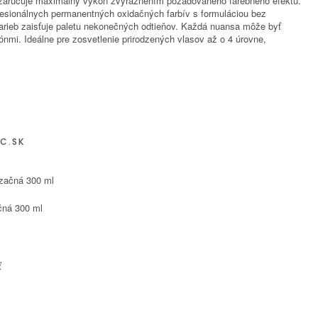
zaručuje maximálny výkon zvýraznením požadovaného farebného efektu.
ofesionálnych permanentných oxidačných farbív s formuláciou bez
farieb zaisťuje paletu nekonečných odtieňov. Každá nuansa môže byť
nmi. Ideálne pre zosvetlenie prirodzených vlasov až o 4 úrovne,
C.SK
čná 300 ml
ť