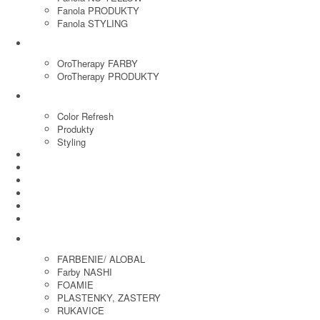
Fanola PRODUKTY
Fanola STYLING
ORO THERAPY
OroTherapy FARBY
OroTherapy PRODUKTY
MARIA NILA
Color Refresh
Produkty
Styling
JOICO
OLAPLEX
NOZNICE
KEFY
HREBENE
ELEKTRO
KADERNICKE POTREBY
FARBENIE/ ALOBAL
Farby NASHI
FOAMIE
PLASTENKY, ZASTERY
RUKAVICE