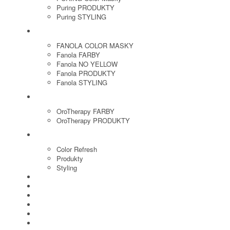
Puring PRODUKTY
Puring STYLING
FANOLA
FANOLA COLOR MASKY
Fanola FARBY
Fanola NO YELLOW
Fanola PRODUKTY
Fanola STYLING
ORO THERAPY
OroTherapy FARBY
OroTherapy PRODUKTY
MARIA NILA
Color Refresh
Produkty
Styling
JOICO
OLAPLEX
NOZNICE
KEFY
HREBENE
ELEKTRO