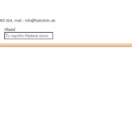
63 024, mail : info@hairclinic.sk
Hľadať