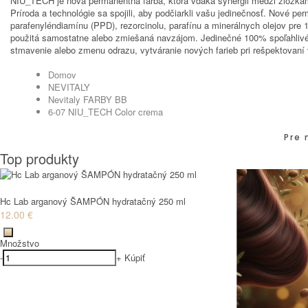
NIU_TECH je nová permanentná farba, ktorá vďaka synergii medzi zlož
Príroda a technológie sa spojili, aby podčiarkli vašu jedinečnosť. Nové 
parafenyléndiamínu (PPD), rezorcinolu, parafínu a minerálnych olejov pr
použitá samostatne alebo zmiešaná navzájom. Jedinečné 100% spoľahlivé zl
stmavenie alebo zmenu odrazu, vytváranie nových farieb pri rešpektovaní v
Domov
NEVITALY
Nevitaly FARBY BB
6-07 NIU_TECH Color crema
Pre 
Top produkty
Hc Lab arganový ŠAMPÓN hydratačný 250 ml
12.00 €
Množstvo
-
+
Kúpiť