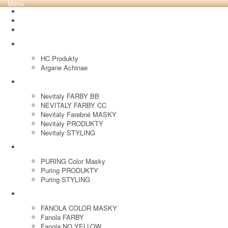
Menu
REVOX PLEX
Tutto FARBY
HC LABORATORY
HC Produkty
Argane Achinae
NEVITALY
Nevitaly FARBY BB
NEVITALY FARBY CC
Nevitaly Farebné MASKY
Nevitaly PRODUKTY
Nevitaly STYLING
PURING
PURING Color Masky
Puring PRODUKTY
Puring STYLING
FANOLA
FANOLA COLOR MASKY
Fanola FARBY
Fanola NO YELLOW