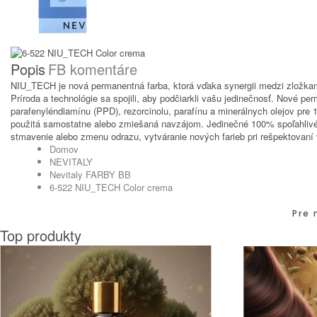
Popis
FB komentáre
NIU_TECH je nová permanentná farba, ktorá vďaka synergii medzi zlož
Príroda a technológie sa spojili, aby podčiarkli vašu jedinečnosť. Nové 
parafenyléndiamínu (PPD), rezorcinolu, parafínu a minerálnych olejov pr
použitá samostatne alebo zmiešaná navzájom. Jedinečné 100% spoľahlivé zl
stmavenie alebo zmenu odrazu, vytváranie nových farieb pri rešpektovaní v
Domov
NEVITALY
Nevitaly FARBY BB
6-522 NIU_TECH Color crema
Pre 
Top produkty