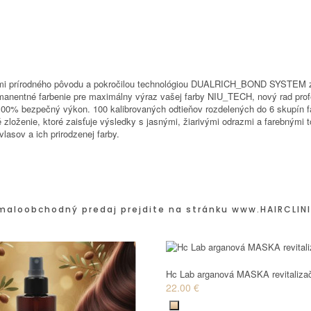
kami prírodného pôvodu a pokročilou technológiou DUALRICH_BOND SYSTEM 
permanentné farbenie pre maximálny výraz vašej farby NIU_TECH, nový rad pr
e 100% bezpečný výkon. 100 kalibrovaných odtieňov rozdelených do 6 skupín 
oženie, ktoré zaisťuje výsledky s jasnými, žiarivými odrazmi a farebnými tó
lasov a ich prirodzenej farby.
maloobchodný predaj prejdite na stránku
www.HAIRCLINI
Hc Lab arganová MASKA revitaliza
22.00 €