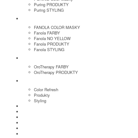
Puring PRODUKTY
Puring STYLING
FANOLA
FANOLA COLOR MASKY
Fanola FARBY
Fanola NO YELLOW
Fanola PRODUKTY
Fanola STYLING
ORO THERAPY
OroTherapy FARBY
OroTherapy PRODUKTY
MARIA NILA
Color Refresh
Produkty
Styling
JOICO
OLAPLEX
NOZNICE
KEFY
HREBENE
ELEKTRO