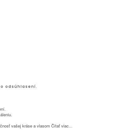
po odsúhlasení.
ní.
áleniu.
inečnosť vašej kráse a vlasom
Čítať viac...