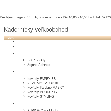
Predajňa : Jégeho 10, BA, otvorené : Pon - Pia 10,00 - 16,00 hod. Tel. 0917/9
Kadernícky veľkoobchod
Menu
REVOX PLEX
Tutto FARBY
HC LABORATORY
HC Produkty
Argane Achinae
NEVITALY
Nevitaly FARBY BB
NEVITALY FARBY CC
Nevitaly Farebné MASKY
Nevitaly PRODUKTY
Nevitaly STYLING
PURING
PURING Color Masky