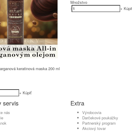
Množstvo
-
+
Kúpi
arganová keratinová maska 200 ml
+
Kúpiť
 servis
Extra
te nás
Výrobcovia
ie
Darčekové poukážky
ánok
Partnerský program
Akciový tovar