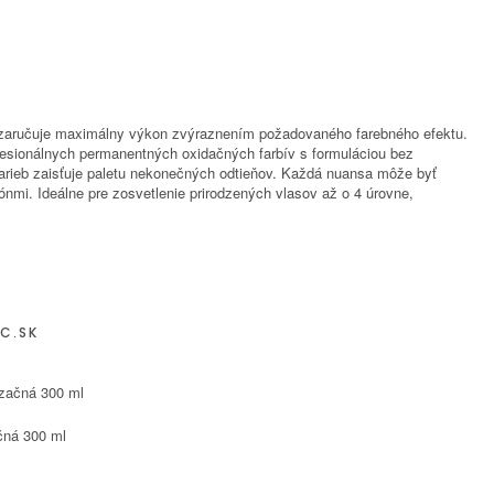
zaručuje maximálny výkon zvýraznením požadovaného farebného efektu.
ofesionálnych permanentných oxidačných farbív s formuláciou bez
farieb zaisťuje paletu nekonečných odtieňov. Každá nuansa môže byť
nmi. Ideálne pre zosvetlenie prirodzených vlasov až o 4 úrovne,
C.SK
čná 300 ml