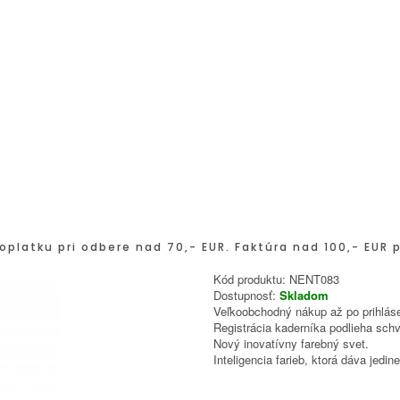
oplatku pri odbere nad 70,- EUR. Faktúra nad 100,- EUR 
Kód produktu:
NENT083
Dostupnosť:
Skladom
Veľkoobchodný nákup až po prihláse
Registrácia kaderníka podlieha schv
Nový inovatívny farebný svet.
Inteligencia farieb, ktorá dáva jed