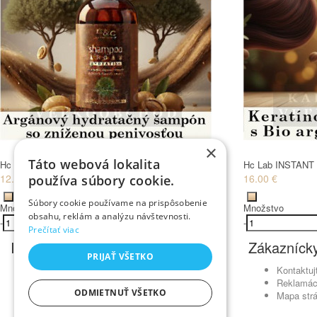
×
Táto webová lokalita
Hc Lab arganový ŠAMPÓN hydratačný 250 ml
Hc Lab INSTANT 
12.00 €
16.00 €
používa súbory cookie.
Súbory cookie používame na prispôsobenie
Množstvo
Množstvo
obsahu, reklám a analýzu návštevnosti.
-
+
Kúpiť
-
Prečítať viac
Informácie
Zákaznícky
PRIJAŤ VŠETKO
Obchodné podmienky
Kontaktuj
Ochrana osobných údajov
Reklamác
ODMIETNUŤ VŠETKO
Odstúpenie od zmluvy
Mapa str
Reklamačný poriadok