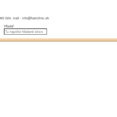
63 024, mail : info@hairclinic.sk
Hľadať