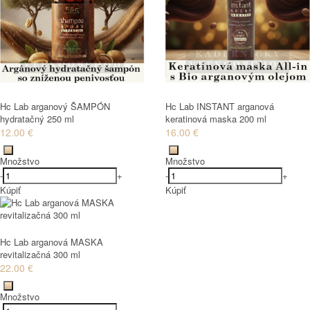
Hc Lab arganový ŠAMPÓN
Hc Lab INSTANT arganová
hydratačný 250 ml
keratinová maska 200 ml
12.00 €
16.00 €
Množstvo
Množstvo
-
+
-
+
Kúpiť
Kúpiť
Hc Lab arganová MASKA
revitalizačná 300 ml
22.00 €
Množstvo