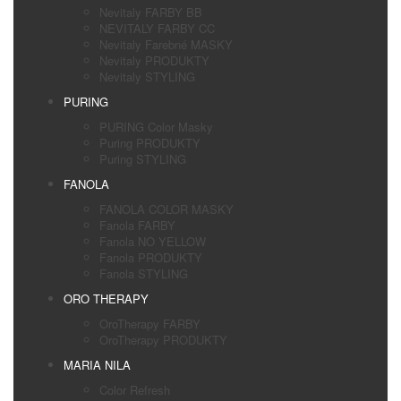
Nevitaly FARBY BB
NEVITALY FARBY CC
Nevitaly Farebné MASKY
Nevitaly PRODUKTY
Nevitaly STYLING
PURING
PURING Color Masky
Puring PRODUKTY
Puring STYLING
FANOLA
FANOLA COLOR MASKY
Fanola FARBY
Fanola NO YELLOW
Fanola PRODUKTY
Fanola STYLING
ORO THERAPY
OroTherapy FARBY
OroTherapy PRODUKTY
MARIA NILA
Color Refresh