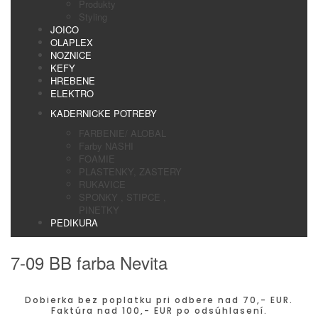
Produkty
Styling
JOICO
OLAPLEX
NOZNICE
KEFY
HREBENE
ELEKTRO
KADERNICKE POTREBY
FARBENIE/ ALOBAL
Farby NASHI
FOAMIE
PLASTENKY, ZASTERY
RUKAVICE
SPONKY , STIPCE ,
PINETKY
PEDIKURA
7-09 BB farba Nevita
Dobierka bez poplatku pri odbere nad 70,- EUR.
Faktúra nad 100,- EUR po odsúhlasení.