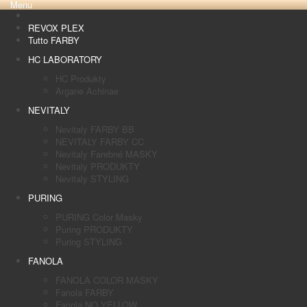
Menu
REVOX PLEX
Tutto FARBY
HC LABORATORY
HC Produkty
Argane Achinae
NEVITALY
Nevitaly FARBY BB
NEVITALY FARBY CC
Nevitaly Farebné MASKY
Nevitaly PRODUKTY
Nevitaly STYLING
PURING
PURING Color Masky
Puring PRODUKTY
Puring STYLING
FANOLA
FANOLA COLOR MASKY
Fanola FARBY
Fanola NO YELLOW