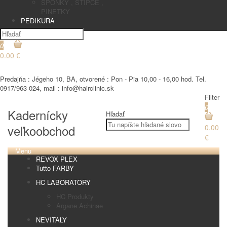
SPONKY , STIPCE ,
PINETKY
PEDIKURA
0
0.00 €
€
Predajňa : Jégeho 10, BA, otvorené : Pon - Pia 10,00 - 16,00 hod. Tel.
0917/963 024, mail : info@hairclinic.sk
Filter
0
Kadernícky
Hľadať
veľkoobchod
0.00
€
Menu
REVOX PLEX
Tutto FARBY
HC LABORATORY
HC Produkty
Argane Achinae
NEVITALY