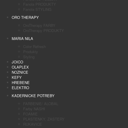
Fanola PRODUKTY
Fanola STYLING
ORO THERAPY
OroTherapy FARBY
OroTherapy PRODUKTY
MARIA NILA
Color Refresh
Produkty
Styling
JOICO
OLAPLEX
NOZNICE
KEFY
HREBENE
ELEKTRO
KADERNICKE POTREBY
FARBENIE/ ALOBAL
Farby NASHI
FOAMIE
PLASTENKY, ZASTERY
RUKAVICE