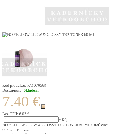
Kód produktu:
FA1076569
Dostupnosť:
Skladom
7.40 €
Bez DPH:
6.02 €
-
+
Kúpiť
NO YELLOW GLOW & GLOSSY T.02 TONER 60 ML
Čítať viac...
Obľúbené
Porovnať