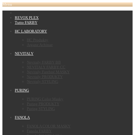
Menu
REVOX PLEX
Tutto FARBY
HC LABORATORY
HC Produkty
Argane Achinae
NEVITALY
Nevitaly FARBY BB
NEVITALY FARBY CC
Nevitaly Farebné MASKY
Nevitaly PRODUKTY
Nevitaly STYLING
PURING
PURING Color Masky
Puring PRODUKTY
Puring STYLING
FANOLA
FANOLA COLOR MASKY
Fanola FARBY