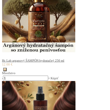
Hc Lab arganový ŠAMPÓN hydratačný 250 ml
12.00 €
Množstvo
-
+
Kúpiť