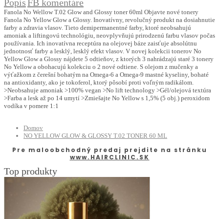
Popis
FB komentáre
Fanola No Wellow T.02 Glow and Glossy toner 60ml Objavte nové tonery
Fanola No Yellow Glow a Glossy. Inovatívny, revolučný produkt na dosiahnutie
farby a zdravia vlasov. Tieto demipermanentné farby, ktoré neobsahujú
amoniak a liftingovú technológiu, neovplyvňujú prirodzenú farbu vlasov počas
používania. Ich inovatívna receptúra na olejovej báze zaisťuje absolútnu
jednotnosť farby a lesklý, lesklý efekt vlasov. V novej kolekcii tonerov No
Yellow Glow a Glossy nájdete 5 odtieňov, z ktorých 3 nahrádzajú staré 3 tonery
No Yellow a obohacujú kolekciu o 2 nové odtiene. S olejom z mučenky a
výťažkom z čerešní bohatým na Omega-6 a Omega-9 mastné kyseliny, bohaté
na antioxidanty, ako je tokoferol, ktorý pôsobí proti voľným radikálom.
>Neobsahuje amoniak >100% vegan >No lift technology >Gél/olejová textúra
>Farba a lesk až po 14 umytí >Zmiešajte No Yellow s 1,5% (5 obj.) peroxidom
vodíka v pomere 1:1
Domov
NO YELLOW GLOW & GLOSSY T.02 TONER 60 ML
Pre maloobchodný predaj prejdite na stránku
www.HAIRCLINIC.SK
Top produkty