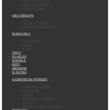
Fanola NO YELLOW
Fanola PRODUKTY
Fanola STYLING
ORO THERAPY
OroTherapy FARBY
OroTherapy PRODUKTY
MARIA NILA
Color Refresh
Produkty
Styling
JOICO
OLAPLEX
NOZNICE
KEFY
HREBENE
ELEKTRO
KADERNICKE POTREBY
FARBENIE/ ALOBAL
Farby NASHI
FOAMIE
PLASTENKY, ZASTERY
RUKAVICE
SPONKY , STIPCE , PINETKY