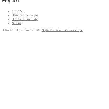
Môj účet
Môj účet
História objednávok
Obľúbené produkty
Novinky
© Kadernícky veľkoobchod •
NajReklama.sk - tvorba eshopu