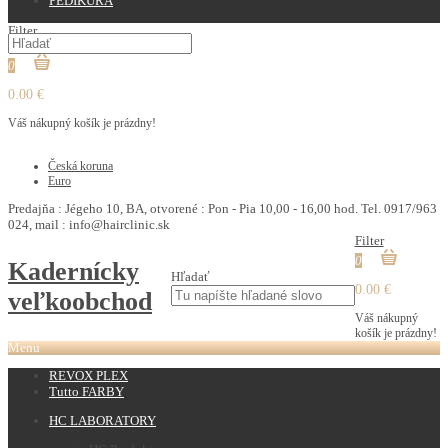
PEDIKURA
Filter
0
0.00 €
Váš nákupný košík je prázdny!
€
Česká koruna
Euro
Predajňa : Jégeho 10, BA, otvorené : Pon - Pia 10,00 - 16,00 hod. Tel. 0917/963
024, mail : info@hairclinic.sk
Filter
0
Kadernícky
Hľadať
0.00 €
veľkoobchod
Váš nákupný
košík je prázdny!
Menu
REVOX PLEX
Tutto FARBY
HC LABORATORY