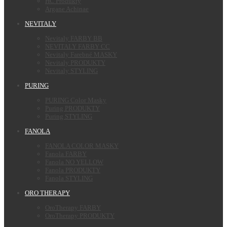
HC Produkty
Argane Achinae
NEVITALY
Nevitaly FARBY BB
NEVITALY FARBY CC
Nevitaly Farebné MASKY
Nevitaly PRODUKTY
Nevitaly STYLING
PURING
PURING Color Masky
Puring PRODUKTY
Puring STYLING
FANOLA
FANOLA COLOR MASKY
Fanola FARBY
Fanola NO YELLOW
Fanola PRODUKTY
Fanola STYLING
ORO THERAPY
OroTherapy FARBY
OroTherapy PRODUKTY