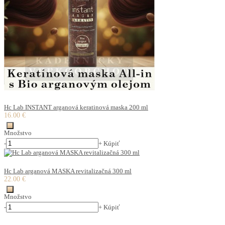
Hc Lab INSTANT arganová keratinová maska 200 ml
16.00 €
Množstvo
-
+
Kúpiť
Hc Lab arganová MASKA revitalizačná 300 ml
22.00 €
Množstvo
-
+
Kúpiť