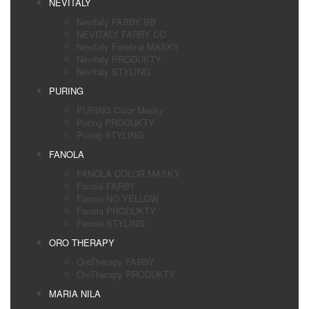
NEVITALY
Nevitaly FARBY BB
NEVITALY FARBY CC
Nevitaly Farebné MASKY
Nevitaly PRODUKTY
Nevitaly STYLING
PURING
PURING Color Masky
Puring PRODUKTY
Puring STYLING
FANOLA
FANOLA COLOR MASKY
Fanola FARBY
Fanola NO YELLOW
Fanola PRODUKTY
Fanola STYLING
ORO THERAPY
OroTherapy FARBY
OroTherapy PRODUKTY
MARIA NILA