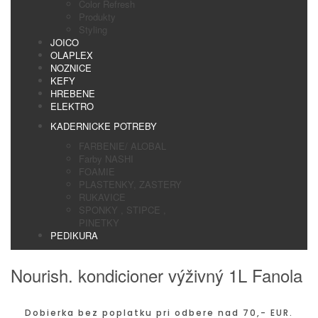
Color Refresh
Produkty
Styling
JOICO
OLAPLEX
NOZNICE
KEFY
HREBENE
ELEKTRO
KADERNICKE POTREBY
FARBENIE/ ALOBAL
Farby NASHI
FOAMIE
PLASTENKY, ZASTERY
RUKAVICE
SPONKY , STIPCE ,
PINETKY
PEDIKURA
Nourish. kondicioner výživný 1L Fanola
Dobierka bez poplatku pri odbere nad 70,- EUR.