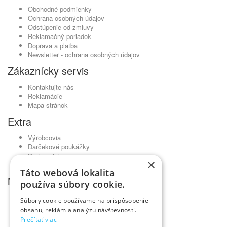
Obchodné podmienky
Ochrana osobných údajov
Odstúpenie od zmluvy
Reklamačný poriadok
Doprava a platba
Newsletter - ochrana osobných údajov
Zákaznícky servis
Kontaktujte nás
Reklamácie
Mapa stránok
Extra
Výrobcovia
Darčekové poukážky
Partnerský program
×
Akciový tovar
Táto webová lokalita
Môj účet
používa súbory cookie.
Môj účet
Súbory cookie používame na prispôsobenie
História objednávok
obsahu, reklám a analýzu návštevnosti.
Obľúbené produkty
Prečítať viac
Novinky