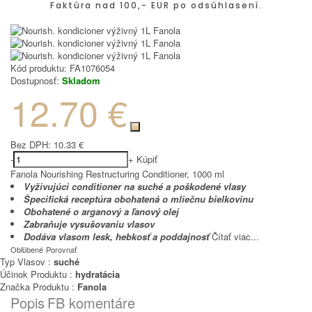
Faktúra nad 100,- EUR po odsúhlasení.
Kód produktu:
FA1076054
Dostupnosť:
Skladom
12.70 €
Bez DPH:
10.33 €
-
+
Kúpiť
Fanola Nourishing Restructuring Conditioner, 1000 ml
Vyživujúci conditioner na suché a poškodené vlasy
Špecifická receptúra obohatená o mliečnu bielkovinu
Obohatené o arganový a ľanový olej
Zabraňuje vysušovaniu vlasov
Dodáva vlasom lesk, hebkosť a poddajnosť
Čítať viac...
Obľúbené
Porovnať
Typ Vlasov :
suché
Účinok Produktu :
hydratácia
Značka Produktu :
Fanola
Popis
FB komentáre