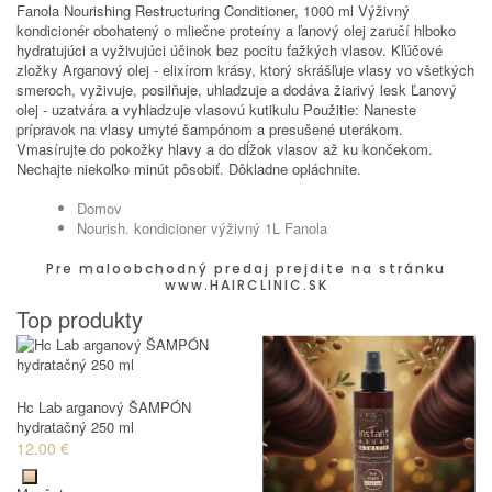
Fanola Nourishing Restructuring Conditioner, 1000 ml Výživný
kondicionér obohatený o mliečne proteíny a ľanový olej zaručí hlboko
hydratujúci a vyživujúci účinok bez pocitu ťažkých vlasov. Kľúčové
zložky Arganový olej - elixírom krásy, ktorý skrášľuje vlasy vo všetkých
smeroch, vyživuje, posilňuje, uhladzuje a dodáva žiarivý lesk Ľanový
olej - uzatvára a vyhladzuje vlasovú kutikulu Použitie: Naneste
prípravok na vlasy umyté šampónom a presušené uterákom.
Vmasírujte do pokožky hlavy a do dĺžok vlasov až ku končekom.
Nechajte niekoľko minút pôsobiť. Dôkladne opláchnite.
Domov
Nourish. kondicioner výživný 1L Fanola
Pre maloobchodný predaj prejdite na stránku
www.HAIRCLINIC.SK
Top produkty
Hc Lab arganový ŠAMPÓN
hydratačný 250 ml
12.00 €