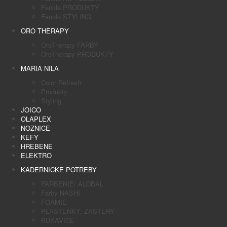
Fanola PRODUKTY
Fanola STYLING
ORO THERAPY
OroTherapy FARBY
OroTherapy PRODUKTY
MARIA NILA
Color Refresh
Produkty
Styling
JOICO
OLAPLEX
NOZNICE
KEFY
HREBENE
ELEKTRO
KADERNICKE POTREBY
FARBENIE/ ALOBAL
Farby NASHI
FOAMIE
PLASTENKY, ZASTERY
RUKAVICE