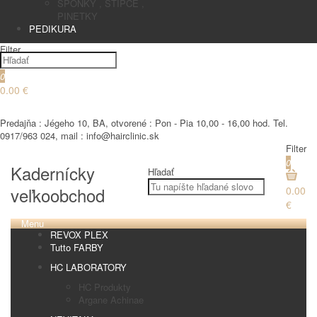
SPONKY , STIPCE ,
PINETKY
PEDIKURA
Filter
0
0.00 €
€
Predajňa : Jégeho 10, BA, otvorené : Pon - Pia 10,00 - 16,00 hod. Tel.
0917/963 024, mail : info@hairclinic.sk
Filter
0
Kadernícky
Hľadať
veľkoobchod
0.00
€
Menu
REVOX PLEX
Tutto FARBY
HC LABORATORY
HC Produkty
Argane Achinae