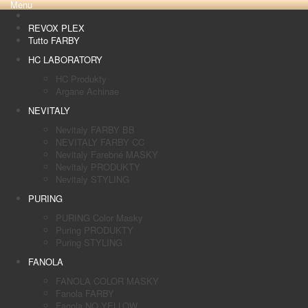
Menu
REVOX PLEX
Tutto FARBY
HC LABORATORY
HC Produkty
Argane Achinae
NEVITALY
Nevitaly FARBY BB
NEVITALY FARBY CC
Nevitaly Farebné MASKY
Nevitaly PRODUKTY
Nevitaly STYLING
PURING
PURING Color Masky
Puring PRODUKTY
Puring STYLING
FANOLA
FANOLA COLOR MASKY
Fanola FARBY
Fanola NO YELLOW