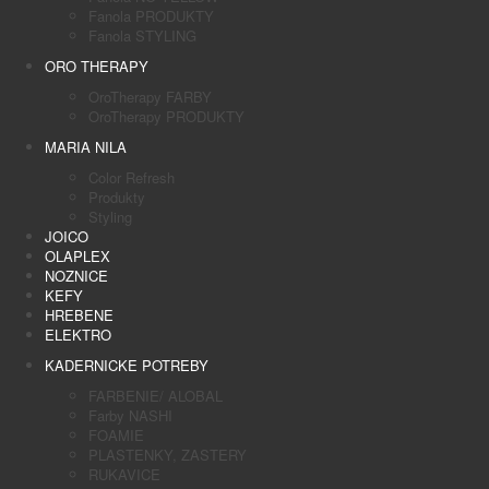
Fanola PRODUKTY
Fanola STYLING
ORO THERAPY
OroTherapy FARBY
OroTherapy PRODUKTY
MARIA NILA
Color Refresh
Produkty
Styling
JOICO
OLAPLEX
NOZNICE
KEFY
HREBENE
ELEKTRO
KADERNICKE POTREBY
FARBENIE/ ALOBAL
Farby NASHI
FOAMIE
PLASTENKY, ZASTERY
RUKAVICE