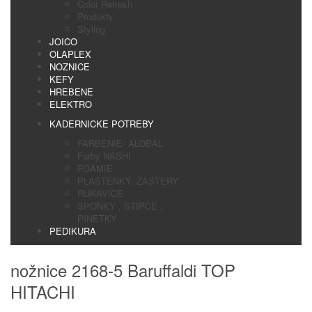
Color Refresh
Produkty
Styling
JOICO
OLAPLEX
NOZNICE
KEFY
HREBENE
ELEKTRO
KADERNICKE POTREBY
FARBENIE/ ALOBAL
Farby NASHI
FOAMIE
PLASTENKY, ZASTERY
RUKAVICE
SPONKY , STIPCE ,
PINETKY
PEDIKURA
nožnice 2168-5 Baruffaldi TOP
HITACHI