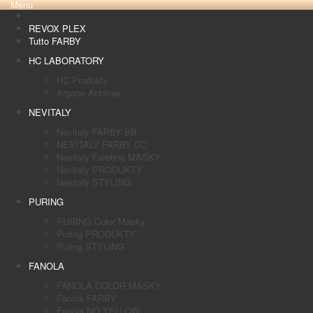
Menu
REVOX PLEX
Tutto FARBY
HC LABORATORY
HC Produkty
Argane Achinae
NEVITALY
Nevitaly FARBY BB
NEVITALY FARBY CC
Nevitaly Farebné MASKY
Nevitaly PRODUKTY
Nevitaly STYLING
PURING
PURING Color Masky
Puring PRODUKTY
Puring STYLING
FANOLA
FANOLA COLOR MASKY
Fanola FARBY
Fanola NO YELLOW