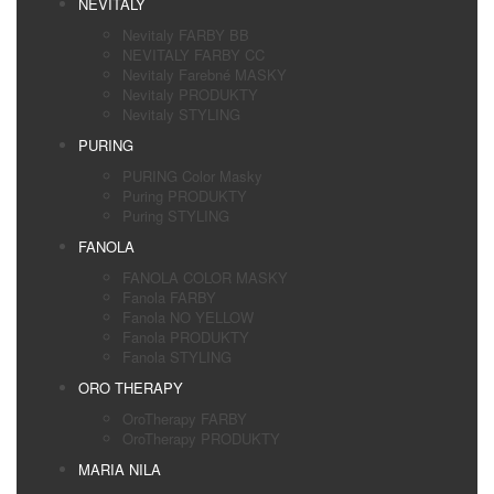
NEVITALY
Nevitaly FARBY BB
NEVITALY FARBY CC
Nevitaly Farebné MASKY
Nevitaly PRODUKTY
Nevitaly STYLING
PURING
PURING Color Masky
Puring PRODUKTY
Puring STYLING
FANOLA
FANOLA COLOR MASKY
Fanola FARBY
Fanola NO YELLOW
Fanola PRODUKTY
Fanola STYLING
ORO THERAPY
OroTherapy FARBY
OroTherapy PRODUKTY
MARIA NILA