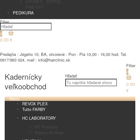
SPONKY , STIPCE ,
PINETKY
PEDIKURA
Filter
0
0.00 €
€
Predajňa : Jégeho 10, BA, otvorené : Pon - Pia 10,00 - 16,00 hod. Tel.
0917/963 024, mail : info@hairclinic.sk
Filter
0
Kadernícky
Hľadať
veľkoobchod
0.00
€
Menu
REVOX PLEX
Tutto FARBY
HC LABORATORY
HC Produkty
Argane Achinae