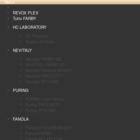
Menu
REVOX PLEX
Tutto FARBY
HC LABORATORY
HC Produkty
Argane Achinae
NEVITALY
Nevitaly FARBY BB
NEVITALY FARBY CC
Nevitaly Farebné MASKY
Nevitaly PRODUKTY
Nevitaly STYLING
PURING
PURING Color Masky
Puring PRODUKTY
Puring STYLING
FANOLA
FANOLA COLOR MASKY
Fanola FARBY
Fanola NO YELLOW