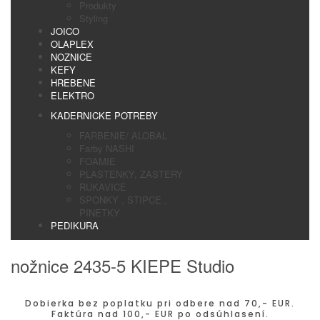
Produkty
Styling
JOICO
OLAPLEX
NOZNICE
KEFY
HREBENE
ELEKTRO
KADERNICKE POTREBY
FARBENIE/ ALOBAL
Farby NASHI
FOAMIE
PLASTENKY, ZASTERY
RUKAVICE
SPONKY , STIPCE ,
PINETKY
PEDIKURA
nožnice 2435-5 KIEPE Studio
Dobierka bez poplatku pri odbere nad 70,- EUR.
Faktúra nad 100,- EUR po odsúhlasení.