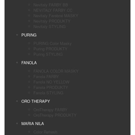
Nevitaly FARBY BB
NEVITALY FARBY CC
Nevitaly Farebné MASKY
Nevitaly PRODUKTY
Nevitaly STYLING
PURING
PURING Color Masky
Puring PRODUKTY
Puring STYLING
FANOLA
FANOLA COLOR MASKY
Fanola FARBY
Fanola NO YELLOW
Fanola PRODUKTY
Fanola STYLING
ORO THERAPY
OroTherapy FARBY
OroTherapy PRODUKTY
MARIA NILA
Color Refresh