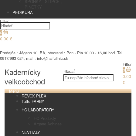
SPONKY , STIPCE ,
PINETKY
PEDIKURA
Filter
0
0.00 €
€
Predajňa : Jégeho 10, BA, otvorené : Pon - Pia 10,00 - 16,00 hod. Tel.
0917/963 024, mail : info@hairclinic.sk
Filter
Kadernícky
0
Hľadať
0.00
veľkoobchod
€
Menu
REVOX PLEX
Tutto FARBY
HC LABORATORY
HC Produkty
Argane Achinae
NEVITALY