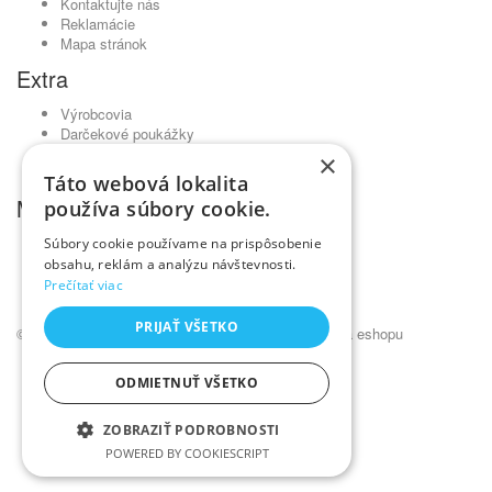
Kontaktujte nás
Reklamácie
Mapa stránok
Extra
Výrobcovia
Darčekové poukážky
Partnerský program
×
Akciový tovar
Táto webová lokalita
Môj účet
používa súbory cookie.
Môj účet
Súbory cookie používame na prispôsobenie
História objednávok
obsahu, reklám a analýzu návštevnosti.
Obľúbené produkty
Prečítať viac
Novinky
PRIJAŤ VŠETKO
© Kadernícky veľkoobchod •
NajReklama.sk - tvorba eshopu
ODMIETNUŤ VŠETKO
ZOBRAZIŤ PODROBNOSTI
POWERED BY COOKIESCRIPT