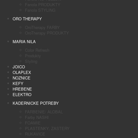
Fanola PRODUKTY
Fanola STYLING
ORO THERAPY
OroTherapy FARBY
OroTherapy PRODUKTY
MARIA NILA
Color Refresh
Produkty
Styling
JOICO
OLAPLEX
NOZNICE
KEFY
HREBENE
ELEKTRO
KADERNICKE POTREBY
FARBENIE/ ALOBAL
Farby NASHI
FOAMIE
PLASTENKY, ZASTERY
RUKAVICE