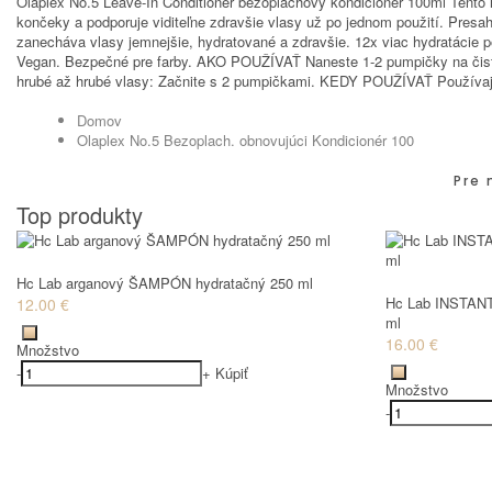
Olaplex No.5 Leave-In Conditioner bezoplachový kondicionér 100ml Tento
končeky a podporuje viditeľne zdravšie vlasy už po jednom použití. Pre
zanecháva vlasy jemnejšie, hydratované a zdravšie. 12x viac hydratácie 
Vegan. Bezpečné pre farby. AKO POUŽÍVAŤ Naneste 1-2 pumpičky na čisté, 
hrubé až hrubé vlasy: Začnite s 2 pumpičkami. KEDY POUŽÍVAŤ Používajt
Domov
Olaplex No.5 Bezoplach. obnovujúci Kondicionér 100
Pre 
Top produkty
Hc Lab arganový ŠAMPÓN hydratačný 250 ml
Hc Lab INSTANT
12.00 €
ml
16.00 €
Množstvo
-
+
Kúpiť
Množstvo
-