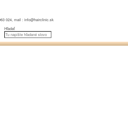
63 024, mail : info@hairclinic.sk
Hľadať