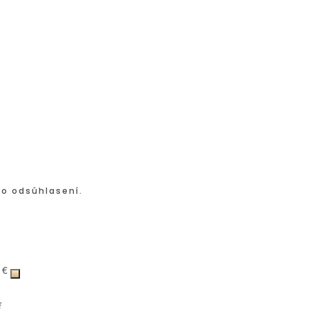
po odsúhlasení.
 €
ť