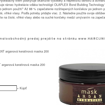
 hydratačný krém poskytuje okamžité výsledky a nepretržitú obnovu a ochr
sahuje rámec hydratácie vďaka technológii OLAPLEX Bond Building Technolog
po jednom použití* Až 88 % zapečatenie rozštiepených končekov po jednom p
vlhké vlasy. Podľa potreby pridajte viac. 2. Následne použite svoje obľúben
e na čisté, vlhké vlasy alebo na suché končeky medzi umývaním na zapečat
maloobchodný predaj prejdite na stránku
www.HAIRCLINI
 arganová keratinová maska 200
+
Kúpiť