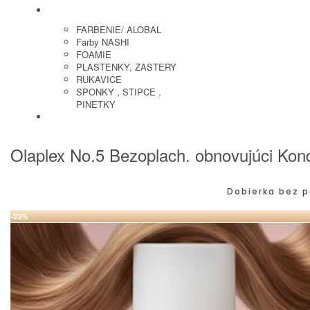
KADERNICKE POTREBY
FARBENIE/ ALOBAL
Farby NASHI
FOAMIE
PLASTENKY, ZASTERY
RUKAVICE
SPONKY , STIPCE ,
PINETKY
PEDIKURA
Olaplex No.5 Bezoplach. obnovujúci Kond
Dobierka bez p
-23%