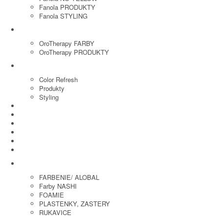
Fanola PRODUKTY
Fanola STYLING
ORO THERAPY
OroTherapy FARBY
OroTherapy PRODUKTY
MARIA NILA
Color Refresh
Produkty
Styling
JOICO
OLAPLEX
NOZNICE
KEFY
HREBENE
ELEKTRO
KADERNICKE POTREBY
FARBENIE/ ALOBAL
Farby NASHI
FOAMIE
PLASTENKY, ZASTERY
RUKAVICE