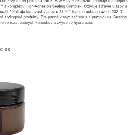
anu od kôry až po pokožku. No.5LEAVE-IN™ okamžite zaceľuje rozštiepené
y™ a komplexu High-Adhesion Sealing Complex. Oživuje zdravie vlasov a
oužití* Znižuje lámavosť vlasov o 81 %* Tepelná ochrana až do 232 °C.
é stylingové produkty. Pre jemné vlasy: začnite s 1 pumpičkou. Stredne
enie rozštiepených končekov a zvýšenie hydratácie.
C.SK