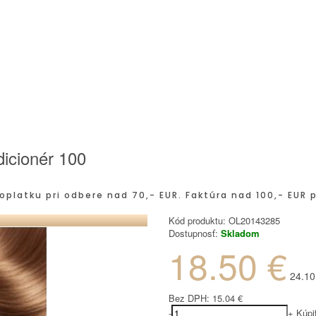
icionér 100
oplatku pri odbere nad 70,- EUR. Faktúra nad 100,- EUR 
Kód produktu:
OL20143285
Dostupnosť:
Skladom
18.50 €
24.10
Bez DPH:
15.04 €
-
+
Kúpi