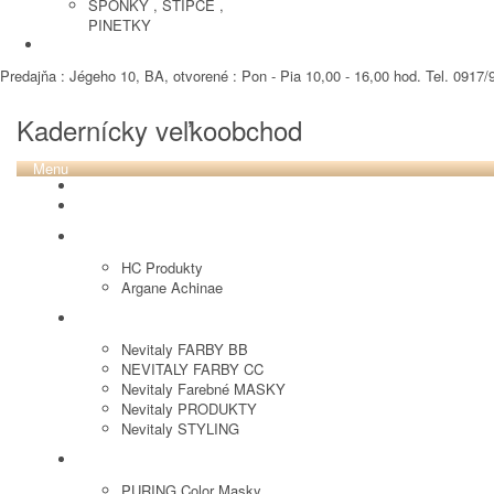
SPONKY , STIPCE ,
PINETKY
PEDIKURA
Predajňa : Jégeho 10, BA, otvorené : Pon - Pia 10,00 - 16,00 hod. Tel. 0917/9
Kadernícky veľkoobchod
Menu
REVOX PLEX
Tutto FARBY
HC LABORATORY
HC Produkty
Argane Achinae
NEVITALY
Nevitaly FARBY BB
NEVITALY FARBY CC
Nevitaly Farebné MASKY
Nevitaly PRODUKTY
Nevitaly STYLING
PURING
PURING Color Masky