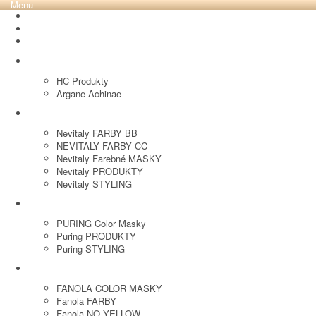
Menu
REVOX PLEX
Tutto FARBY
HC LABORATORY
HC Produkty
Argane Achinae
NEVITALY
Nevitaly FARBY BB
NEVITALY FARBY CC
Nevitaly Farebné MASKY
Nevitaly PRODUKTY
Nevitaly STYLING
PURING
PURING Color Masky
Puring PRODUKTY
Puring STYLING
FANOLA
FANOLA COLOR MASKY
Fanola FARBY
Fanola NO YELLOW