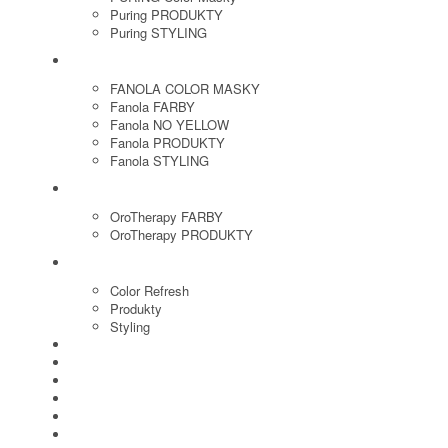
Puring PRODUKTY
Puring STYLING
FANOLA
FANOLA COLOR MASKY
Fanola FARBY
Fanola NO YELLOW
Fanola PRODUKTY
Fanola STYLING
ORO THERAPY
OroTherapy FARBY
OroTherapy PRODUKTY
MARIA NILA
Color Refresh
Produkty
Styling
JOICO
OLAPLEX
NOZNICE
KEFY
HREBENE
ELEKTRO