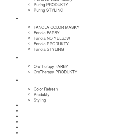
Puring PRODUKTY
Puring STYLING
FANOLA
FANOLA COLOR MASKY
Fanola FARBY
Fanola NO YELLOW
Fanola PRODUKTY
Fanola STYLING
ORO THERAPY
OroTherapy FARBY
OroTherapy PRODUKTY
MARIA NILA
Color Refresh
Produkty
Styling
JOICO
OLAPLEX
NOZNICE
KEFY
HREBENE
ELEKTRO