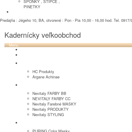
SPONKY , STIPCE ,
PINETKY
PEDIKURA
Predajňa : Jégeho 10, BA, otvorené : Pon - Pia 10,00 - 16,00 hod. Tel. 0917/9
Kadernícky veľkoobchod
Menu
REVOX PLEX
Tutto FARBY
HC LABORATORY
HC Produkty
Argane Achinae
NEVITALY
Nevitaly FARBY BB
NEVITALY FARBY CC
Nevitaly Farebné MASKY
Nevitaly PRODUKTY
Nevitaly STYLING
PURING
PURING Color Masky