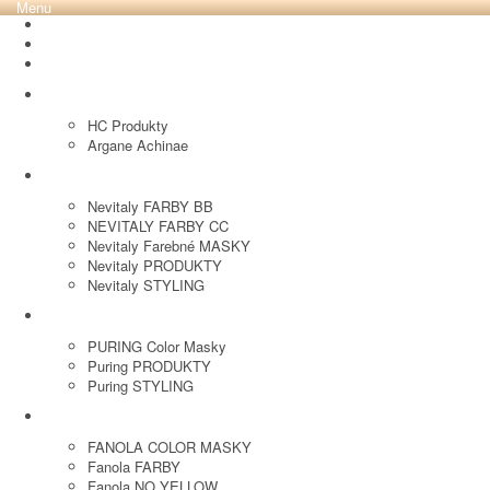
Menu
REVOX PLEX
Tutto FARBY
HC LABORATORY
HC Produkty
Argane Achinae
NEVITALY
Nevitaly FARBY BB
NEVITALY FARBY CC
Nevitaly Farebné MASKY
Nevitaly PRODUKTY
Nevitaly STYLING
PURING
PURING Color Masky
Puring PRODUKTY
Puring STYLING
FANOLA
FANOLA COLOR MASKY
Fanola FARBY
Fanola NO YELLOW