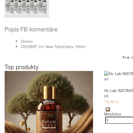
Popis
FB komentáre
Domov
OXIDANT 3% New TuttoColors 150ml
Pre 
Top produkty
Hc Lab INSTANT
ml
16.00 €
Množstvo
-