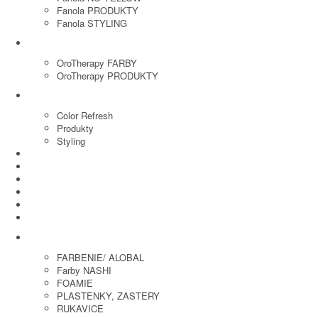
Fanola PRODUKTY
Fanola STYLING
ORO THERAPY
OroTherapy FARBY
OroTherapy PRODUKTY
MARIA NILA
Color Refresh
Produkty
Styling
JOICO
OLAPLEX
NOZNICE
KEFY
HREBENE
ELEKTRO
KADERNICKE POTREBY
FARBENIE/ ALOBAL
Farby NASHI
FOAMIE
PLASTENKY, ZASTERY
RUKAVICE