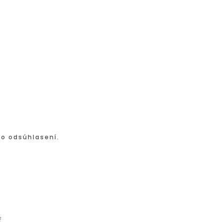
po odsúhlasení.
ť