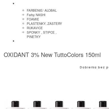
KADERNICKE POTREBY
FARBENIE/ ALOBAL
Farby NASHI
FOAMIE
PLASTENKY, ZASTERY
RUKAVICE
SPONKY , STIPCE ,
PINETKY
PEDIKURA
OXIDANT 3% New TuttoColors 150ml
Dobierka bez p