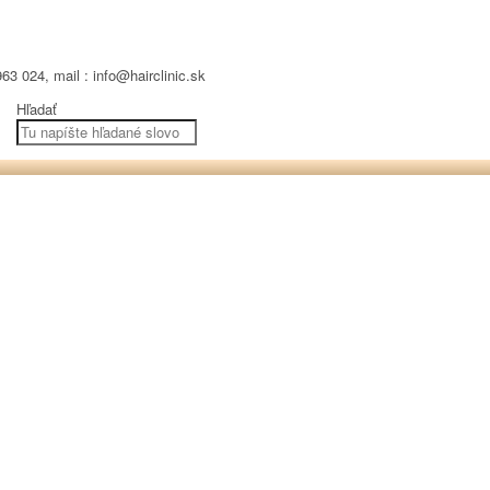
63 024, mail : info@hairclinic.sk
Hľadať