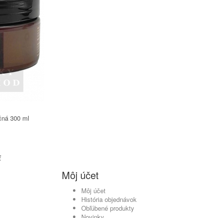
čná 300 ml
ť
Môj účet
Môj účet
História objednávok
Obľúbené produkty
Novinky