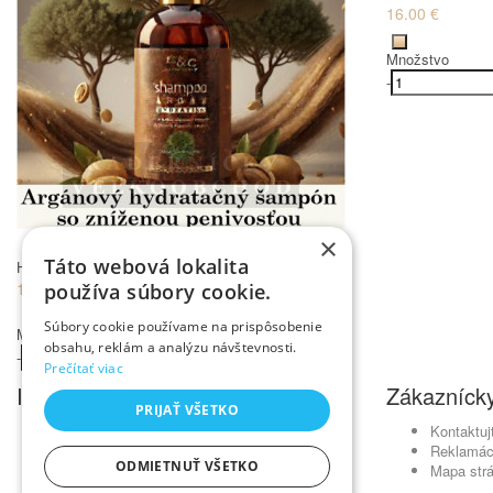
16.00 €
Množstvo
-
×
Táto webová lokalita
Hc Lab arganový ŠAMPÓN hydratačný 250 ml
12.00 €
používa súbory cookie.
Súbory cookie používame na prispôsobenie
Množstvo
obsahu, reklám a analýzu návštevnosti.
-
+
Kúpiť
Prečítať viac
Informácie
Zákaznícky
PRIJAŤ VŠETKO
Obchodné podmienky
Kontaktuj
Ochrana osobných údajov
Reklamác
ODMIETNUŤ VŠETKO
Odstúpenie od zmluvy
Mapa str
Reklamačný poriadok