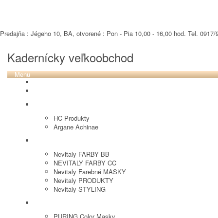
Predajňa : Jégeho 10, BA, otvorené : Pon - Pia 10,00 - 16,00 hod. Tel. 0917/9
Kadernícky veľkoobchod
Menu
REVOX PLEX
Tutto FARBY
HC LABORATORY
HC Produkty
Argane Achinae
NEVITALY
Nevitaly FARBY BB
NEVITALY FARBY CC
Nevitaly Farebné MASKY
Nevitaly PRODUKTY
Nevitaly STYLING
PURING
PURING Color Masky