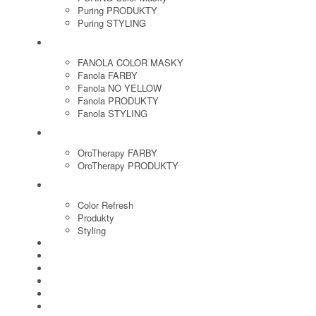
Puring PRODUKTY
Puring STYLING
FANOLA
FANOLA COLOR MASKY
Fanola FARBY
Fanola NO YELLOW
Fanola PRODUKTY
Fanola STYLING
ORO THERAPY
OroTherapy FARBY
OroTherapy PRODUKTY
MARIA NILA
Color Refresh
Produkty
Styling
JOICO
OLAPLEX
NOZNICE
KEFY
HREBENE
ELEKTRO