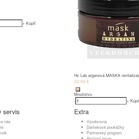
+
Kúpiť
Hc Lab arganová MASKA revitaliza
22.00 €
Množstvo
-
+
Kúpi
 servis
Extra
te nás
Výrobcovia
ie
Darčekové poukážky
ánok
Partnerský program
Akciový tovar