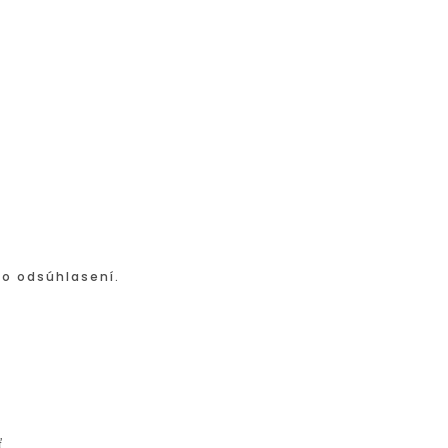
po odsúhlasení.
ť