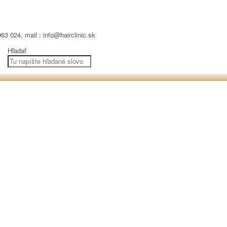
63 024, mail : info@hairclinic.sk
Hľadať