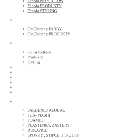
Fanola NO YELLOW
Fanola PRODUKTY
Fanola STYLING
ORO THERAPY
OroTherapy FARBY
OroTherapy PRODUKTY
MARIA NILA
Color Refresh
Produkty
Styling
JOICO
OLAPLEX
NOZNICE
KEFY
HREBENE
ELEKTRO
KADERNICKE POTREBY
FARBENIE/ ALOBAL
Farby NASHI
FOAMIE
PLASTENKY, ZASTERY
RUKAVICE
SPONKY , STIPCE , PINETKY