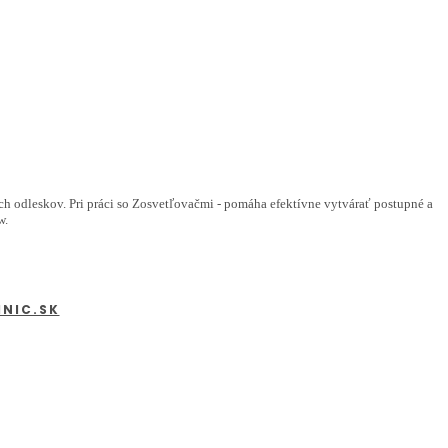
ých odleskov. Pri práci so Zosvetľovačmi - pomáha efektívne vytvárať postupné a
w.
INIC.SK