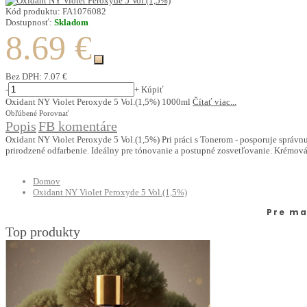
Kód produktu:
FA1076082
Dostupnosť:
Skladom
8.69 €
Bez DPH:
7.07 €
-
+
Kúpiť
Oxidant NY Violet Peroxyde 5 Vol.(1,5%) 1000ml
Čítať viac...
Obľúbené
Porovnať
Popis
FB komentáre
Oxidant NY Violet Peroxyde 5 Vol.(1,5%) Pri práci s Tonerom - posporuje správnu
prirodzené odfarbenie. Ideálny pre tónovanie a postupné zosvetľovanie. Krémová 
Domov
Oxidant NY Violet Peroxyde 5 Vol.(1,5%)
Pre ma
Top produkty