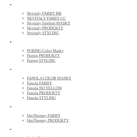
NEVITALY
Nevitaly FARBY BB
NEVITALY FARBY CC
Nevitaly Farebné MASKY
Nevitaly PRODUKTY
Nevitaly STYLING
PURING
PURING Color Masky
Puring PRODUKTY
Puring STYLING
FANOLA
FANOLA COLOR MASKY
Fanola FARBY
Fanola NO YELLOW
Fanola PRODUKTY
Fanola STYLING
ORO THERAPY
OroTherapy FARBY
OroTherapy PRODUKTY
MARIA NILA