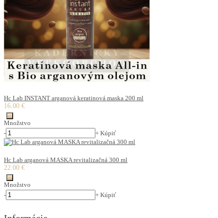
Hc Lab INSTANT arganová keratinová maska 200 ml
16.00 €
Množstvo
-
+
Kúpiť
Hc Lab arganová MASKA revitalizačná 300 ml
22.00 €
Množstvo
-
+
Kúpiť