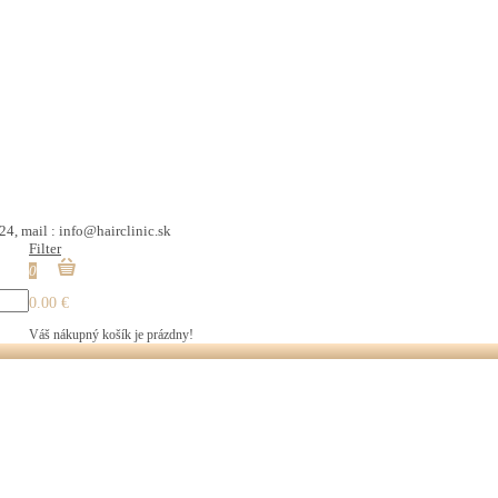
24, mail : info@hairclinic.sk
Filter
0
0.00 €
Váš nákupný košík je prázdny!