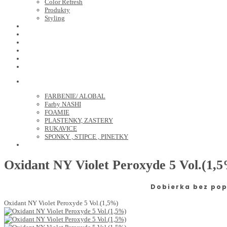
Color Refresh
Produkty
Styling
JOICO
OLAPLEX
NOZNICE
KEFY
HREBENE
ELEKTRO
KADERNICKE POTREBY
FARBENIE/ ALOBAL
Farby NASHI
FOAMIE
PLASTENKY, ZASTERY
RUKAVICE
SPONKY , STIPCE , PINETKY
PEDIKURA
Oxidant NY Violet Peroxyde 5 Vol.(1,
Dobierka bez pop
Oxidant NY Violet Peroxyde 5 Vol.(1,5%)