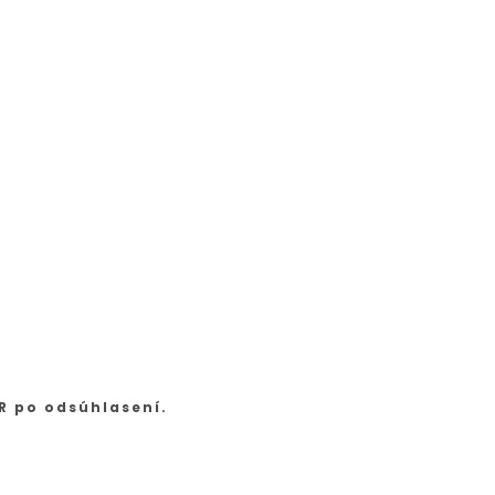
R po odsúhlasení.