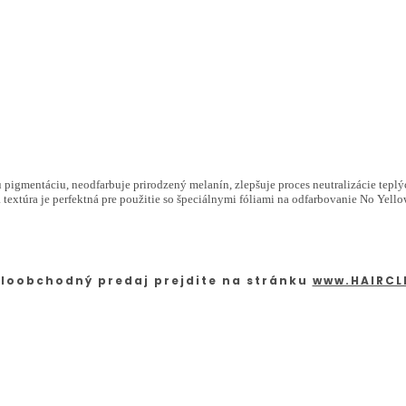
 pigmentáciu, neodfarbuje prirodzený melanín, zlepšuje proces neutralizácie tepl
textúra je perfektná pre použitie so špeciálnymi fóliami na odfarbovanie No Yello
loobchodný predaj prejdite na stránku
www.HAIRCL