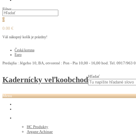
PEDIKURA
Filter
0
0.00 €
Váš nákupný košík je prázdny!
€
Česká koruna
Euro
Predajňa : Jégeho 10, BA, otvorené : Pon - Pia 10,00 - 16,00 hod. Tel. 0917/963 0
Hľadať
Kadernícky veľkoobchod
Menu
REVOX PLEX
Tutto FARBY
HC LABORATORY
HC Produkty
Argane Achinae