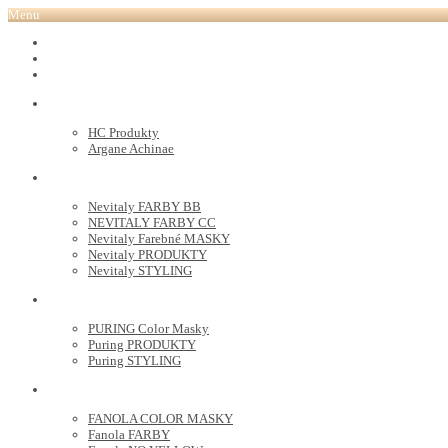
Menu
REVOX PLEX
Tutto FARBY
HC LABORATORY
HC Produkty
Argane Achinae
NEVITALY
Nevitaly FARBY BB
NEVITALY FARBY CC
Nevitaly Farebné MASKY
Nevitaly PRODUKTY
Nevitaly STYLING
PURING
PURING Color Masky
Puring PRODUKTY
Puring STYLING
FANOLA
FANOLA COLOR MASKY
Fanola FARBY