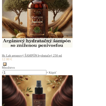
Hc Lab arganový ŠAMPÓN hydratačný 250 ml
12.00 €
Množstvo
-
+
Kúpiť