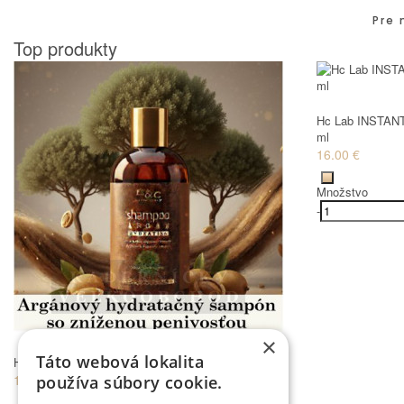
Pre 
Top produkty
Hc Lab INSTANT
ml
16.00 €
Množstvo
-
×
Táto webová lokalita
Hc Lab arganový ŠAMPÓN hydratačný 250 ml
12.00 €
používa súbory cookie.