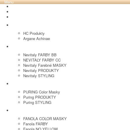
Menu
REVOX PLEX
Tutto FARBY
HC LABORATORY
HC Produkty
Argane Achinae
NEVITALY
Nevitaly FARBY BB
NEVITALY FARBY CC
Nevitaly Farebné MASKY
Nevitaly PRODUKTY
Nevitaly STYLING
PURING
PURING Color Masky
Puring PRODUKTY
Puring STYLING
FANOLA
FANOLA COLOR MASKY
Fanola FARBY
Fanola NO YELLOW