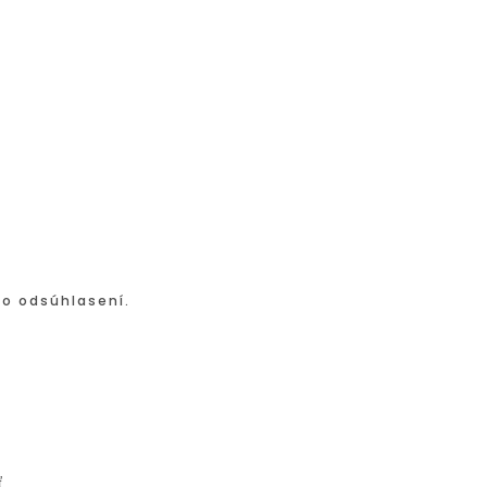
po odsúhlasení.
ť