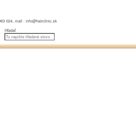
63 024, mail : info@hairclinic.sk
Hľadať