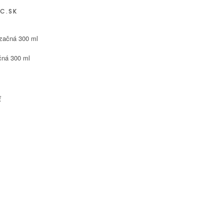
C.SK
čná 300 ml
ť