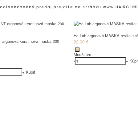
maloobchodný predaj prejdite na stránku
www.HAIRCLINI
Hc Lab arganová MASKA revitaliza
 arganová keratinová maska 200
22.00 €
Množstvo
-
+
Kúpi
+
Kúpiť