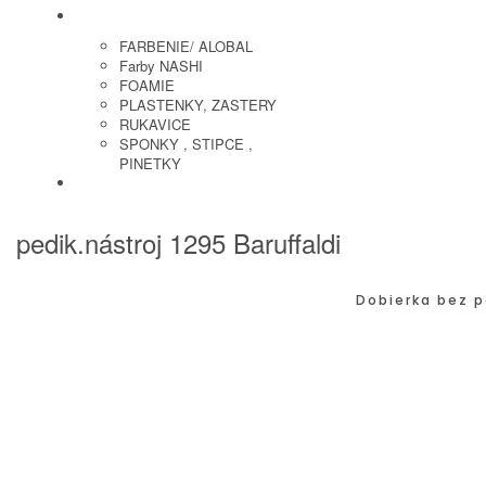
KADERNICKE POTREBY
FARBENIE/ ALOBAL
Farby NASHI
FOAMIE
PLASTENKY, ZASTERY
RUKAVICE
SPONKY , STIPCE ,
PINETKY
PEDIKURA
pedik.nástroj 1295 Baruffaldi
Dobierka bez p