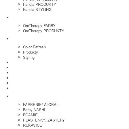
Fanola PRODUKTY
Fanola STYLING
ORO THERAPY
OroTherapy FARBY
OroTherapy PRODUKTY
MARIA NILA
Color Refresh
Produkty
Styling
JOICO
OLAPLEX
NOZNICE
KEFY
HREBENE
ELEKTRO
KADERNICKE POTREBY
FARBENIE/ ALOBAL
Farby NASHI
FOAMIE
PLASTENKY, ZASTERY
RUKAVICE