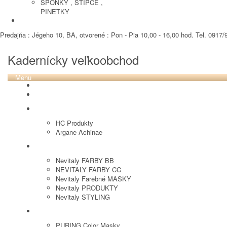
SPONKY , STIPCE ,
PINETKY
PEDIKURA
Predajňa : Jégeho 10, BA, otvorené : Pon - Pia 10,00 - 16,00 hod. Tel. 0917/9
Kadernícky veľkoobchod
Menu
REVOX PLEX
Tutto FARBY
HC LABORATORY
HC Produkty
Argane Achinae
NEVITALY
Nevitaly FARBY BB
NEVITALY FARBY CC
Nevitaly Farebné MASKY
Nevitaly PRODUKTY
Nevitaly STYLING
PURING
PURING Color Masky