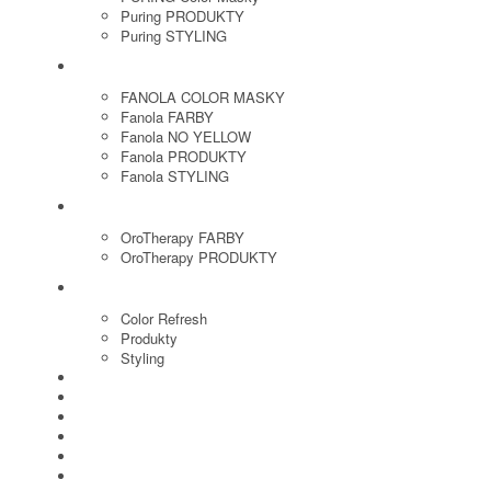
Puring PRODUKTY
Puring STYLING
FANOLA
FANOLA COLOR MASKY
Fanola FARBY
Fanola NO YELLOW
Fanola PRODUKTY
Fanola STYLING
ORO THERAPY
OroTherapy FARBY
OroTherapy PRODUKTY
MARIA NILA
Color Refresh
Produkty
Styling
JOICO
OLAPLEX
NOZNICE
KEFY
HREBENE
ELEKTRO