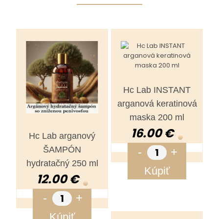
Hc Lab INSTANT
arganová keratinová
maska 200 ml
16.00 €
Hc Lab arganový
ŠAMPÓN
-
+
hydratačný 250 ml
Kúpiť
12.00 €
-
+
Kúpiť