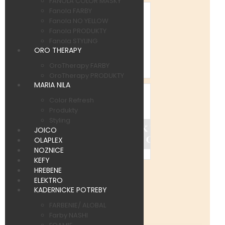
FANOLA COLOR MASKY
Fanola FARBY
Fanola NO YELLOW
Fanola PRODUKTY
Fanola STYLING
ORO THERAPY
OroTherapy FARBY
OroTherapy PRODUKTY
MARIA NILA
Color Refresh
Produkty
Styling
JOICO
OLAPLEX
NOZNICE
KEFY
HREBENE
ELEKTRO
KADERNICKE POTREBY
Kód produktu:
443
FARBENIE/ ALOBAL
Dostupnosť:
Skladom
Farby NASHI