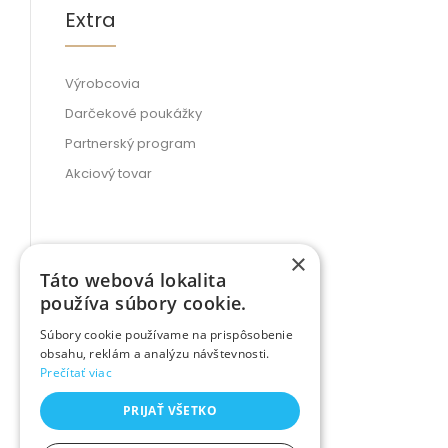
Extra
Výrobcovia
Darčekové poukážky
Partnerský program
Akciový tovar
×
Môj účet
Táto webová lokalita
používa súbory cookie.
Súbory cookie používame na prispôsobenie
Môj účet
obsahu, reklám a analýzu návštevnosti.
Prečítať viac
História objednávok
Obľúbené produkty
PRIJAŤ VŠETKO
Novinky