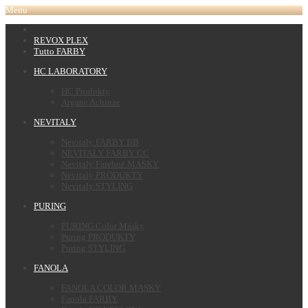
Menu
REVOX PLEX
Tutto FARBY
HC LABORATORY
HC Produkty
Argane Achinae
NEVITALY
Nevitaly FARBY BB
NEVITALY FARBY CC
Nevitaly Farebné MASKY
Nevitaly PRODUKTY
Nevitaly STYLING
PURING
PURING Color Masky
Puring PRODUKTY
Puring STYLING
FANOLA
FANOLA COLOR MASKY
Fanola FARBY