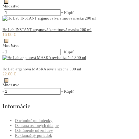
Množstvo
-
+
Kúpiť
Hc Lab INSTANT arganová keratinová maska 200 ml
16.00 €
Množstvo
-
+
Kúpiť
Hc Lab arganová MASKA revitalizačná 300 ml
22.00 €
Množstvo
-
+
Kúpiť
Informácie
Obchodné podmienky
Ochrana osobných údajov
Odstúpenie od zmluvy
Reklamačný poriadok