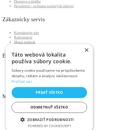
Doprava a platba
Newsletter - ochrana osobných údajov
Zákaznícky servis
Kontaktujte nás
Reklamácie
Mapa stránok
×
Táto webová lokalita
Extra
používa súbory cookie.
Výrobcovia
Súbory cookie používame na prispôsobenie
Darčekové poukážky
obsahu, reklám a analýzu návštevnosti.
Partnerský program
Prečítať viac
Akciový tovar
PRIJAŤ VŠETKO
Môj účet
ODMIETNUŤ VŠETKO
Môj účet
História objednávok
Obľúbené produkty
ZOBRAZIŤ PODROBNOSTI
Novinky
POWERED BY COOKIESCRIPT