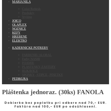
MARIA NILA
Color Refresh
Produkty
Styling
JOICO
OLAPLEX
NOZNICE
KEFY
HREBENE
ELEKTRO
KADERNICKE POTREBY
FARBENIE/ ALOBAL
Farby NASHI
FOAMIE
PLASTENKY, ZASTERY
RUKAVICE
SPONKY , STIPCE , PINETKY
PEDIKURA
Pláštenka jednoraz. (30ks) FANOLA
Dobierka bez poplatku pri odbere nad 70,- EUR.
Faktúra nad 100,- EUR po odsúhlasení.