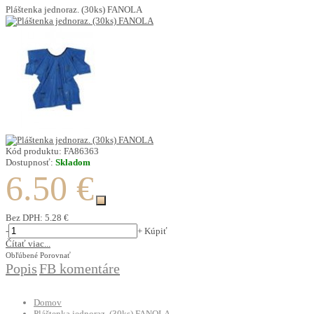
Pláštenka jednoraz. (30ks) FANOLA
Kód produktu:
FA86363
Dostupnosť:
Skladom
6.50 €
Bez DPH:
5.28 €
-
+
Kúpiť
Čítať viac...
Obľúbené
Porovnať
Popis
FB komentáre
Domov
Pláštenka jednoraz. (30ks) FANOLA