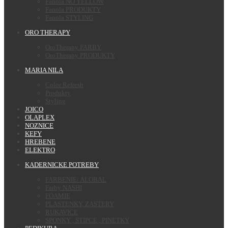
Fanola NO YELLOW
Fanola PRODUKTY
Fanola STYLING
ORO THERAPY
OroTherapy FARBY
OroTherapy PRODUKTY
MARIA NILA
Color Refresh
Produkty
Styling
JOICO
OLAPLEX
NOZNICE
KEFY
HREBENE
ELEKTRO
KADERNICKE POTREBY
FARBENIE/ ALOBAL
Farby NASHI
FOAMIE
PLASTENKY, ZASTERY
RUKAVICE
SPONKY , STIPCE , PINETKY