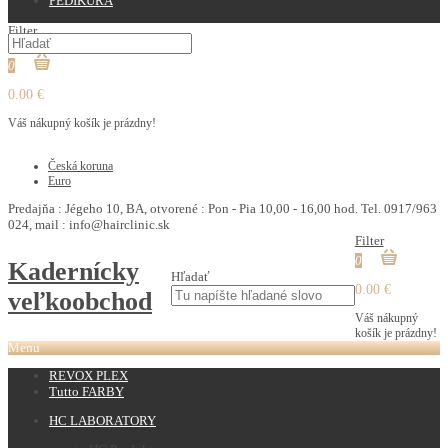
PEDIKURA
Filter
0
0.00 €
Váš nákupný košík je prázdny!
€
Česká koruna
Euro
Predajňa : Jégeho 10, BA, otvorené : Pon - Pia 10,00 - 16,00 hod. Tel. 0917/963
024, mail : info@hairclinic.sk
Filter
0
Kadernícky
Hľadať
0.00 €
veľkoobchod
Váš nákupný
košík je prázdny!
Menu
REVOX PLEX
Tutto FARBY
HC LABORATORY