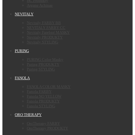
HC Produkty
Argane Achinae
NEVITALY
Nevitaly FARBY BB
NEVITALY FARBY CC
Nevitaly Farebné MASKY
Nevitaly PRODUKTY
Nevitaly STYLING
PURING
PURING Color Masky
Puring PRODUKTY
Puring STYLING
FANOLA
FANOLA COLOR MASKY
Fanola FARBY
Fanola NO YELLOW
Fanola PRODUKTY
Fanola STYLING
ORO THERAPY
OroTherapy FARBY
OroTherapy PRODUKTY