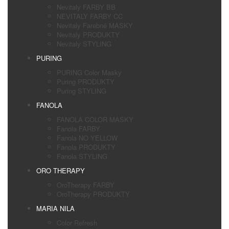
Nevitaly FARBY BB
NEVITALY FARBY CC
Nevitaly Farebné MASKY
Nevitaly PRODUKTY
Nevitaly STYLING
PURING
PURING Color Masky
Puring PRODUKTY
Puring STYLING
FANOLA
FANOLA COLOR MASKY
Fanola FARBY
Fanola NO YELLOW
Fanola PRODUKTY
Fanola STYLING
ORO THERAPY
OroTherapy FARBY
OroTherapy PRODUKTY
MARIA NILA
Color Refresh