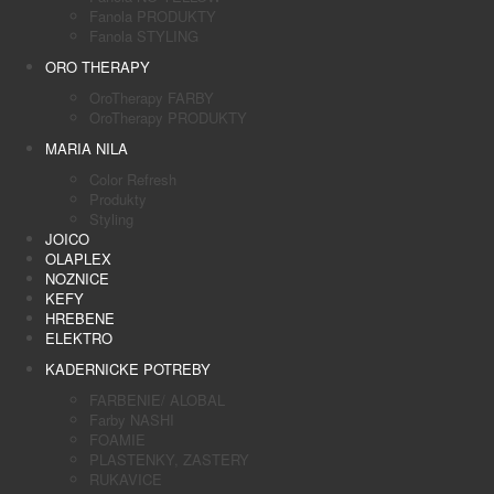
Fanola PRODUKTY
Fanola STYLING
ORO THERAPY
OroTherapy FARBY
OroTherapy PRODUKTY
MARIA NILA
Color Refresh
Produkty
Styling
JOICO
OLAPLEX
NOZNICE
KEFY
HREBENE
ELEKTRO
KADERNICKE POTREBY
FARBENIE/ ALOBAL
Farby NASHI
FOAMIE
PLASTENKY, ZASTERY
RUKAVICE