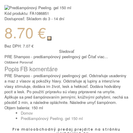
Kód produktu:
FA1086851
Dostupnosť:
Skladom do 3 - 14 dní
8.70 €
Bez DPH:
7.07 €
Sledovať
PRE Shampoo - predšampónový peelingový gel
Čítať viac...
Obľúbené
Porovnať
Popis
FB komentáre
PRE Shampoo - predšampónový peelingový gel. Odstraňuje usadeniny
a maz z vlasov aj pokožky hlavy. Odstraňuje aj lupiny a intenzívne
vlasy stimuluje, dodáva im život, lesk a hebkosť. Dodáva hodvábny
pocit a lesk. Po použití prípravku sú vlasy pripravené na umytie.
Aplikuje sa pred šampónovaním jemnými, krúživými pohybmi, nechá sa
pôsobiť 3 min, a následne opláchnite. Následne umyť šampónom.
Objem balenia: 150 ml
Domov
Predšampónový Peeling. gel 150 ml
Pre maloobchodný predaj prejdite na stránku