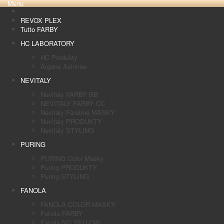
Menu
REVOX PLEX
Tutto FARBY
HC LABORATORY
HC Produkty
Argane Achinae
NEVITALY
Nevitaly FARBY BB
NEVITALY FARBY CC
Nevitaly Farebné MASKY
Nevitaly PRODUKTY
Nevitaly STYLING
PURING
PURING Color Masky
Puring PRODUKTY
Puring STYLING
FANOLA
FANOLA COLOR MASKY
Fanola FARBY
Fanola NO YELLOW