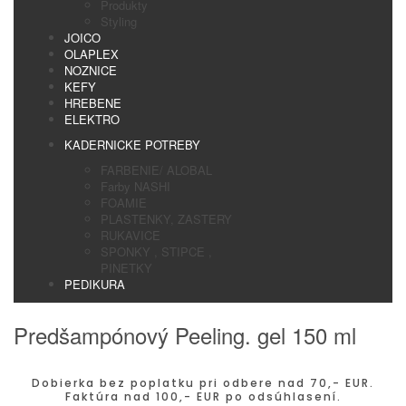
Produkty
Styling
JOICO
OLAPLEX
NOZNICE
KEFY
HREBENE
ELEKTRO
KADERNICKE POTREBY
FARBENIE/ ALOBAL
Farby NASHI
FOAMIE
PLASTENKY, ZASTERY
RUKAVICE
SPONKY , STIPCE ,
PINETKY
PEDIKURA
Predšampónový Peeling. gel 150 ml
Dobierka bez poplatku pri odbere nad 70,- EUR.
Faktúra nad 100,- EUR po odsúhlasení.