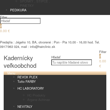
SPONKY , STIPCE ,
PINETKY
PEDIKURA
Filter
0
0.00 €
€
Predajňa : Jégeho 10, BA, otvorené : Pon - Pia 10,00 - 16,00 hod. Tel.
0917/963 024, mail : info@hairclinic.sk
Filter
Kadernícky
0
Hľadať
0.00
veľkoobchod
€
Menu
REVOX PLEX
Tutto FARBY
HC LABORATORY
HC Produkty
Argane Achinae
NEVITALY