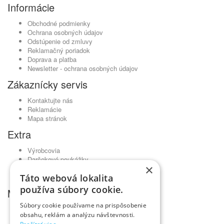
Informácie
Obchodné podmienky
Ochrana osobných údajov
Odstúpenie od zmluvy
Reklamačný poriadok
Doprava a platba
Newsletter - ochrana osobných údajov
Zákaznícky servis
Kontaktujte nás
Reklamácie
Mapa stránok
Extra
Výrobcovia
Darčekové poukážky
×
Partnerský program
Táto webová lokalita
Akciový tovar
používa súbory cookie.
Môj účet
Súbory cookie používame na prispôsobenie
Môj účet
obsahu, reklám a analýzu návštevnosti.
História objednávok