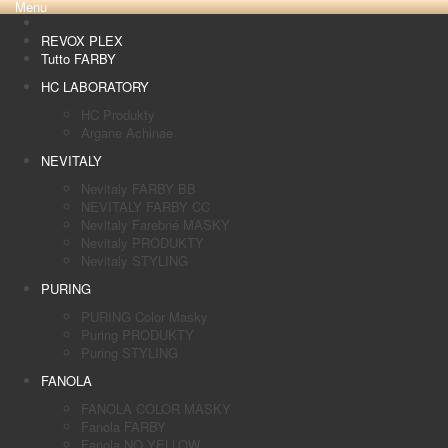
Menu
REVOX PLEX
Tutto FARBY
HC LABORATORY
HC Produkty
Argane Achinae
NEVITALY
Nevitaly FARBY BB
NEVITALY FARBY CC
Nevitaly Farebné MASKY
Nevitaly PRODUKTY
Nevitaly STYLING
PURING
PURING Color Masky
Puring PRODUKTY
Puring STYLING
FANOLA
FANOLA COLOR MASKY
Fanola FARBY
Fanola NO YELLOW