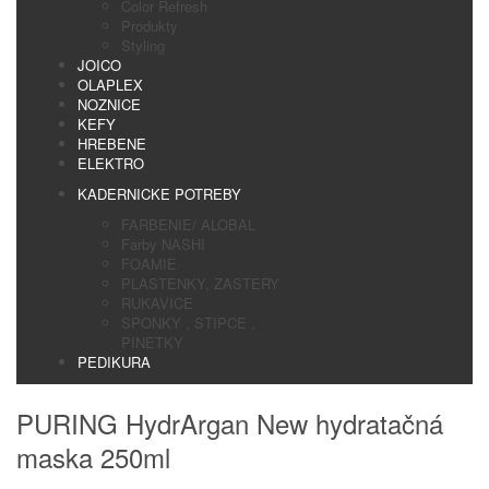
Color Refresh
Produkty
Styling
JOICO
OLAPLEX
NOZNICE
KEFY
HREBENE
ELEKTRO
KADERNICKE POTREBY
FARBENIE/ ALOBAL
Farby NASHI
FOAMIE
PLASTENKY, ZASTERY
RUKAVICE
SPONKY , STIPCE ,
PINETKY
PEDIKURA
PURING HydrArgan New hydratačná
maska 250ml