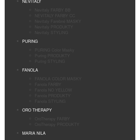
NEVITALY
Nevitaly FARBY BB
NEVITALY FARBY CC
Nevitaly Farebné MASKY
Nevitaly PRODUKTY
Nevitaly STYLING
PURING
PURING Color Masky
Puring PRODUKTY
Puring STYLING
FANOLA
FANOLA COLOR MASKY
Fanola FARBY
Fanola NO YELLOW
Fanola PRODUKTY
Fanola STYLING
ORO THERAPY
OroTherapy FARBY
OroTherapy PRODUKTY
MARIA NILA