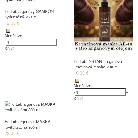
Hc Lab arganový ŠAMPÓN
hydratačný 250 ml
12.00 €
Množstvo
-
+
Kúpiť
Hc Lab INSTANT arganová
keratinová maska 200 ml
16.00 €
Množstvo
-
+
Kúpiť
Hc Lab arganová MASKA
revitalizačná 300 ml
22.00 €