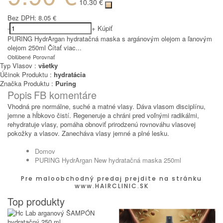
10.30 €
Bez DPH:
8.05 €
-
+
Kúpiť
PURING HydrArgan hydratačná maska s argánovým olejom a ľanovým
olejom 250ml
Čítať viac...
Obľúbené
Porovnať
Typ Vlasov :
všetky
Účinok Produktu :
hydratácia
Značka Produktu :
Puring
Popis
FB komentáre
Vhodná pre normálne, suché a matné vlasy. Dáva vlasom disciplínu,
jemne a hĺbkovo čistí. Regeneruje a chráni pred voľnými radikálmi,
rehydratuje vlasy, pomáha obnoviť prirodzenú rovnováhu vlasovej
pokožky a vlasov. Zanecháva vlasy jemné a plné lesku.
Domov
PURING HydrArgan New hydratačná maska 250ml
Pre maloobchodný predaj prejdite na stránku
www.HAIRCLINIC.SK
Top produkty