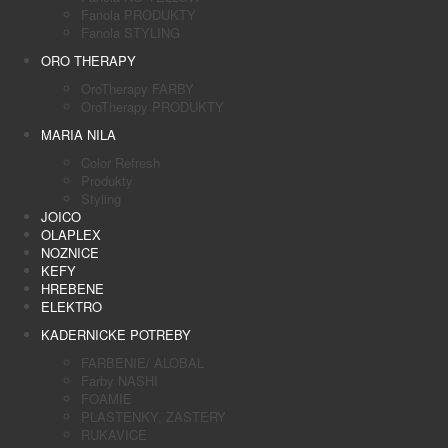
Fanola PRODUKTY
Fanola STYLING
ORO THERAPY
OroTherapy FARBY
OroTherapy PRODUKTY
MARIA NILA
Color Refresh
Produkty
Styling
JOICO
OLAPLEX
NOZNICE
KEFY
HREBENE
ELEKTRO
KADERNICKE POTREBY
FARBENIE/ ALOBAL
Farby NASHI
FOAMIE
PLASTENKY, ZASTERY
RUKAVICE