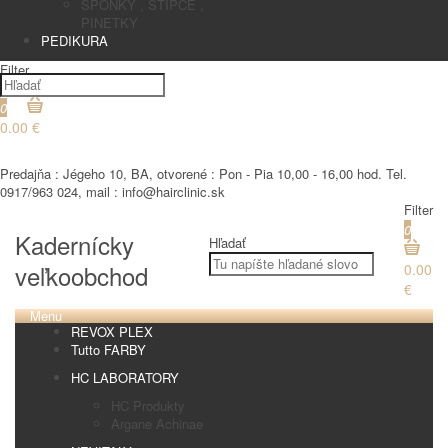
SPONKY , STIPCE ,
PINETKY
PEDIKURA
Filter
0
0.00 €
€
Predajňa : Jégeho 10, BA, otvorené : Pon - Pia 10,00 - 16,00 hod. Tel.
0917/963 024, mail : info@hairclinic.sk
Filter
0
Kadernícky
Hľadať
veľkoobchod
0.00
€
Menu
REVOX PLEX
Tutto FARBY
HC LABORATORY
HC Produkty
Argane Achinae