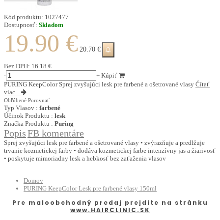
Kód produktu:
1027477
Dostupnosť:
Skladom
19.90 €
20.70 €
Bez DPH:
16.18 €
-
+
Kúpiť
PURING KeepColor Sprej zvyšujúci lesk pre farbené a ošetrované vlasy
Čítať
viac...
Obľúbené
Porovnať
Typ Vlasov :
farbené
Účinok Produktu :
lesk
Značka Produktu :
Puring
Popis
FB komentáre
Sprej zvyšujúci lesk pre farbené a ošetrované vlasy • zvýrazňuje a predlžuje
trvanie kozmetickej farby • dodáva kozmetickej farbe intenzívny jas a žiarivosť
• poskytuje mimoriadny lesk a hebkosť bez zaťaženia vlasov
Domov
PURING KeepColor Lesk pre farbené vlasy 150ml
Pre maloobchodný predaj prejdite na stránku
www.HAIRCLINIC.SK