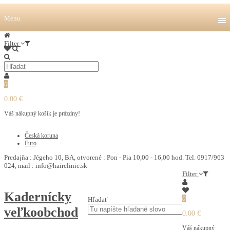
Menu
Filter
0
0.00 €
Váš nákupný košík je prázdny!
€
Česká koruna
Euro
Predajňa : Jégeho 10, BA, otvorené : Pon - Pia 10,00 - 16,00 hod. Tel. 0917/963
024, mail : info@hairclinic.sk
Filter
Kadernícky
0
Hľadať
veľkoobchod
0.00 €
Váš nákupný