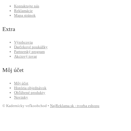
Kontaktujte nás
Reklamácie
Mapa stránok
Extra
Výrobcovia
Darčekové poukážky
Partnerský program
Akciový tovar
Môj účet
Môj účet
História objednávok
Obľúbené produkty
Novinky
© Kadernícky veľkoobchod •
NajReklama.sk - tvorba eshopu