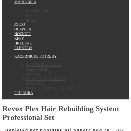
MARIA NILA
Color Refresh
Produkty
Styling
JOICO
OLAPLEX
NOZNICE
KEFY
HREBENE
ELEKTRO
KADERNICKE POTREBY
FARBENIE/ ALOBAL
Farby NASHI
FOAMIE
PLASTENKY, ZASTERY
RUKAVICE
SPONKY , STIPCE , PINETKY
PEDIKURA
Revox Plex Hair Rebuilding System
Professional Set
Dobierka bez poplatku pri odbere nad 70,- EUR.