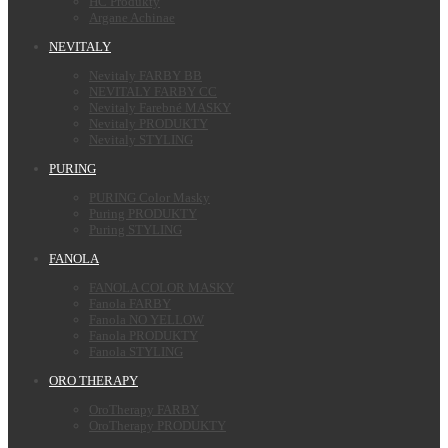
HC Produkty
Argane Achinae
NEVITALY
Nevitaly FARBY BB
NEVITALY FARBY CC
Nevitaly Farebné MASKY
Nevitaly PRODUKTY
Nevitaly STYLING
PURING
PURING Color Masky
Puring PRODUKTY
Puring STYLING
FANOLA
FANOLA COLOR MASKY
Fanola FARBY
Fanola NO YELLOW
Fanola PRODUKTY
Fanola STYLING
ORO THERAPY
OroTherapy FARBY
OroTherapy PRODUKTY