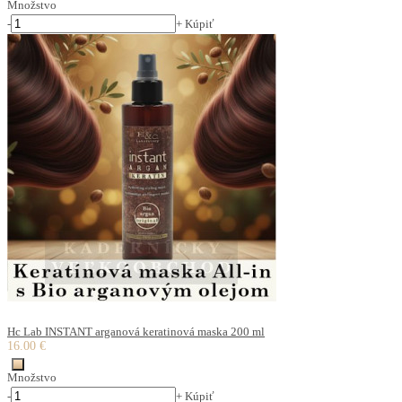
Množstvo
-
+
Kúpiť
Hc Lab INSTANT arganová keratinová maska 200 ml
16.00 €
Množstvo
-
+
Kúpiť