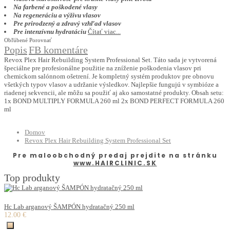
Na farbené a poškodené vlasy
Na regeneráciu a výživu vlasov
Pre prirodzený a zdravý vzhľad vlasov
Pre intenzívnu hydratáciu
Čítať viac...
Obľúbené
Porovnať
Popis
FB komentáre
Revox Plex Hair Rebuilding System Professional Set. Táto sada je vytvorená
špeciálne pre profesionálne použitie na zníženie poškodenia vlasov pri
chemickom salónnom ošetrení. Je kompletný systém produktov pre obnovu
všetkých typov vlasov a udržanie výsledkov. Najlepšie fungujú v symbióze a
riadenej sekvencii, ale môžu sa použiť aj ako samostatné produkty. Obsah setu:
1x BOND MULTIPLY FORMULA 260 ml 2x BOND PERFECT FORMULA 260
ml
Domov
Revox Plex Hair Rebuilding System Professional Set
Pre maloobchodný predaj prejdite na stránku
www.HAIRCLINIC.SK
Top produkty
Hc Lab arganový ŠAMPÓN hydratačný 250 ml
12.00 €