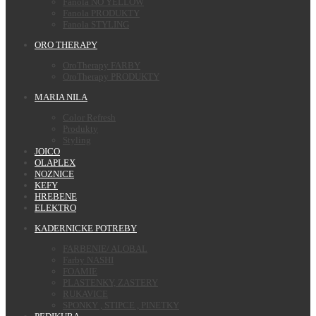
Fanola NO YELLOW
Fanola PRODUKTY
Fanola STYLING
ORO THERAPY
OroTherapy FARBY
OroTherapy PRODUKTY
MARIA NILA
Color Refresh
Produkty
Styling
JOICO
OLAPLEX
NOZNICE
KEFY
HREBENE
ELEKTRO
KADERNICKE POTREBY
FARBENIE/ ALOBAL
Farby NASHI
FOAMIE
PLASTENKY, ZASTERY
RUKAVICE
SPONKY , STIPCE , PINETKY