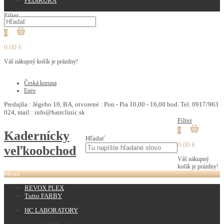
PEDIKURA
Filter
0
0.00 €
Váš nákupný košík je prázdny!
€
Česká koruna
Euro
Predajňa : Jégeho 10, BA, otvorené : Pon - Pia 10,00 - 16,00 hod. Tel. 0917/963
024, mail : info@hairclinic.sk
Filter
0
Kadernícky
Hľadať
0.00 €
veľkoobchod
Váš nákupný
košík je prázdny!
Menu
REVOX PLEX
Tutto FARBY
HC LABORATORY