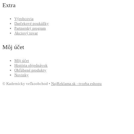
Extra
Výrobcovia
Darčekové poukážky
Partnerský program
Akciový tovar
Môj účet
Môj účet
História objednávok
Obľúbené produkty
Novinky
© Kadernícky veľkoobchod •
NajReklama.sk - tvorba eshopu