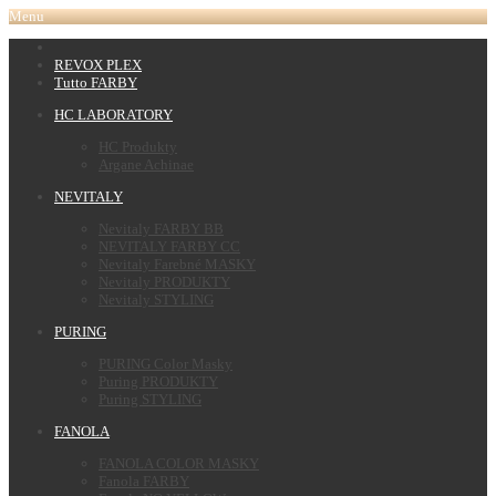
Menu
REVOX PLEX
Tutto FARBY
HC LABORATORY
HC Produkty
Argane Achinae
NEVITALY
Nevitaly FARBY BB
NEVITALY FARBY CC
Nevitaly Farebné MASKY
Nevitaly PRODUKTY
Nevitaly STYLING
PURING
PURING Color Masky
Puring PRODUKTY
Puring STYLING
FANOLA
FANOLA COLOR MASKY
Fanola FARBY