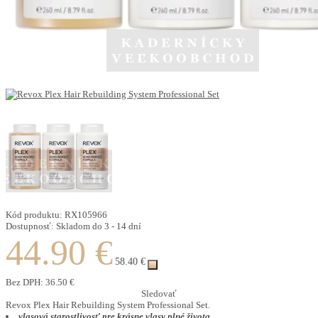
Kód produktu:
RX105966
Dostupnosť:
Skladom do 3 - 14 dní
44.90 €
58.40 €
Bez DPH:
36.50 €
Sledovať
Revox Plex Hair Rebuilding System Professional Set.
vlasová starostlivosť pre krásne vlasy plné života