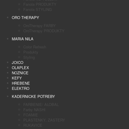
Fanola PRODUKTY
Fanola STYLING
ORO THERAPY
OroTherapy FARBY
OroTherapy PRODUKTY
MARIA NILA
Color Refresh
Produkty
Styling
JOICO
OLAPLEX
NOZNICE
KEFY
HREBENE
ELEKTRO
KADERNICKE POTREBY
FARBENIE/ ALOBAL
Farby NASHI
FOAMIE
PLASTENKY, ZASTERY
RUKAVICE