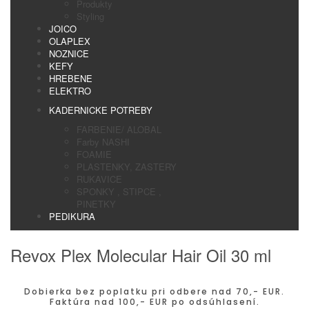
Produkty
Styling
JOICO
OLAPLEX
NOZNICE
KEFY
HREBENE
ELEKTRO
KADERNICKE POTREBY
FARBENIE/ ALOBAL
Farby NASHI
FOAMIE
PLASTENKY, ZASTERY
RUKAVICE
SPONKY , STIPCE ,
PINETKY
PEDIKURA
Revox Plex Molecular Hair Oil 30 ml
Dobierka bez poplatku pri odbere nad 70,- EUR.
Faktúra nad 100,- EUR po odsúhlasení.