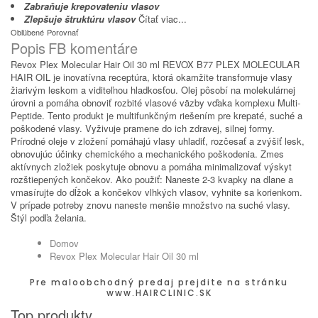
Zabraňuje krepovateniu vlasov
Zlepšuje štruktúru vlasov
Čítať viac...
Obľúbené
Porovnať
Popis
FB komentáre
Revox Plex Molecular Hair Oil 30 ml REVOX B77 PLEX MOLECULAR
HAIR OIL je inovatívna receptúra, ktorá okamžite transformuje vlasy
žiarivým leskom a viditeľnou hladkosťou. Olej pôsobí na molekulárnej
úrovni a pomáha obnoviť rozbité vlasové väzby vďaka komplexu Multi-
Peptide. Tento produkt je multifunkčným riešením pre krepaté, suché a
poškodené vlasy. Vyživuje pramene do ich zdravej, silnej formy.
Prírodné oleje v zložení pomáhajú vlasy uhladiť, rozčesať a zvýšiť lesk,
obnovujúc účinky chemického a mechanického poškodenia. Zmes
aktívnych zložiek poskytuje obnovu a pomáha minimalizovať výskyt
rozštiepených končekov. Ako použiť: Naneste 2-3 kvapky na dlane a
vmasírujte do dĺžok a končekov vlhkých vlasov, vyhnite sa korienkom.
V prípade potreby znovu naneste menšie množstvo na suché vlasy.
Štýl podľa želania.
Domov
Revox Plex Molecular Hair Oil 30 ml
Pre maloobchodný predaj prejdite na stránku
www.HAIRCLINIC.SK
Top produkty