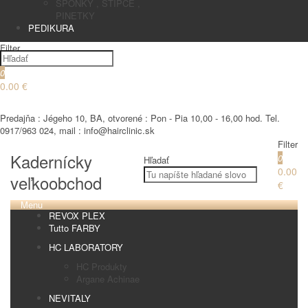
SPONKY , STIPCE ,
PINETKY
PEDIKURA
Filter
0
0.00 €
€
Predajňa : Jégeho 10, BA, otvorené : Pon - Pia 10,00 - 16,00 hod. Tel.
0917/963 024, mail : info@hairclinic.sk
Filter
Kadernícky
0
Hľadať
0.00
veľkoobchod
€
Menu
REVOX PLEX
Tutto FARBY
HC LABORATORY
HC Produkty
Argane Achinae
NEVITALY