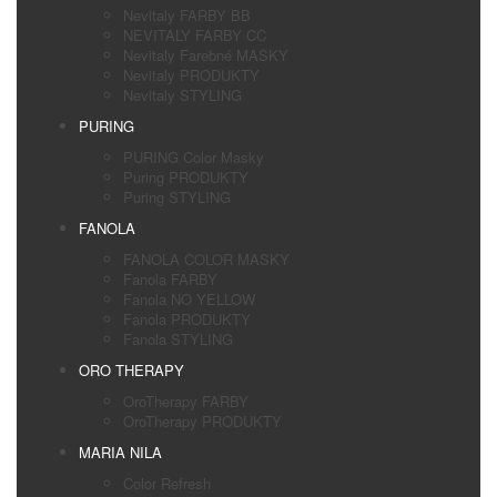
Nevitaly FARBY BB
NEVITALY FARBY CC
Nevitaly Farebné MASKY
Nevitaly PRODUKTY
Nevitaly STYLING
PURING
PURING Color Masky
Puring PRODUKTY
Puring STYLING
FANOLA
FANOLA COLOR MASKY
Fanola FARBY
Fanola NO YELLOW
Fanola PRODUKTY
Fanola STYLING
ORO THERAPY
OroTherapy FARBY
OroTherapy PRODUKTY
MARIA NILA
Color Refresh