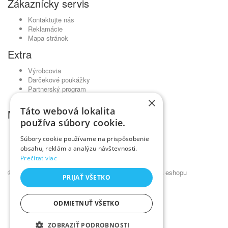
Zákaznícky servis
Kontaktujte nás
Reklamácie
Mapa stránok
Extra
Výrobcovia
Darčekové poukážky
Partnerský program
Akciový tovar
×
Táto webová lokalita
Môj účet
používa súbory cookie.
Môj účet
Súbory cookie používame na prispôsobenie
História objednávok
obsahu, reklám a analýzu návštevnosti.
Obľúbené produkty
Novinky
Prečítať viac
© Kadernícky veľkoobchod •
NajReklama.sk - tvorba eshopu
PRIJAŤ VŠETKO
ODMIETNUŤ VŠETKO
ZOBRAZIŤ PODROBNOSTI