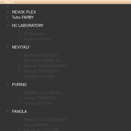
Menu
REVOX PLEX
Tutto FARBY
HC LABORATORY
HC Produkty
Argane Achinae
NEVITALY
Nevitaly FARBY BB
NEVITALY FARBY CC
Nevitaly Farebné MASKY
Nevitaly PRODUKTY
Nevitaly STYLING
PURING
PURING Color Masky
Puring PRODUKTY
Puring STYLING
FANOLA
FANOLA COLOR MASKY
Fanola FARBY
Fanola NO YELLOW