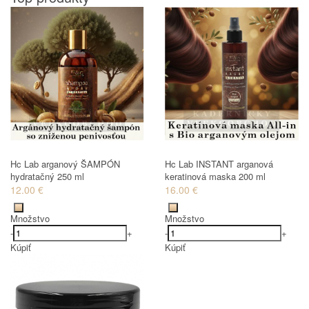
Hc Lab arganový ŠAMPÓN
Hc Lab INSTANT arganová
hydratačný 250 ml
keratinová maska 200 ml
12.00 €
16.00 €
Množstvo
Množstvo
-
+
-
+
Kúpiť
Kúpiť