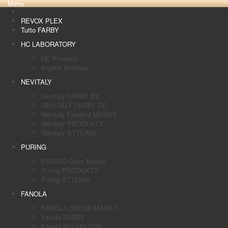
Menu
REVOX PLEX
Tutto FARBY
HC LABORATORY
HC Produkty
Argane Achinae
NEVITALY
Nevitaly FARBY BB
NEVITALY FARBY CC
Nevitaly Farebné MASKY
Nevitaly PRODUKTY
Nevitaly STYLING
PURING
PURING Color Masky
Puring PRODUKTY
Puring STYLING
FANOLA
FANOLA COLOR MASKY
Fanola FARBY
Fanola NO YELLOW