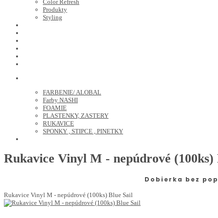
Color Refresh
Produkty
Styling
JOICO
OLAPLEX
NOZNICE
KEFY
HREBENE
ELEKTRO
KADERNICKE POTREBY
FARBENIE/ ALOBAL
Farby NASHI
FOAMIE
PLASTENKY, ZASTERY
RUKAVICE
SPONKY , STIPCE , PINETKY
PEDIKURA
Rukavice Vinyl M - nepúdrové (100ks) 
Dobierka bez pop
Rukavice Vinyl M - nepúdrové (100ks) Blue Sail