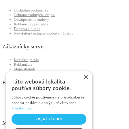
Obchodné podmienky
Ochrana osobných údajov
Odstúpenie od zmluvy
Reklamačný poriadok
Doprava a platba
Newsletter - ochrana osobných údajov
Zákaznícky servis
Kontaktujte nás
Reklamácie
Mapa stránok
×
Táto webová lokalita
Extra
používa súbory cookie.
Výrobcovia
Súbory cookie používame na prispôsobenie
Darčekové poukážky
obsahu, reklám a analýzu návštevnosti.
Partnerský program
Prečítať viac
Akciový tovar
PRIJAŤ VŠETKO
Môj účet