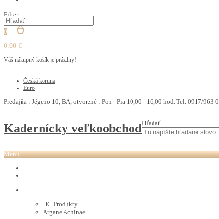
PEDIKURA
Filter
0
0.00 €
Váš nákupný košík je prázdny!
€
Česká koruna
Euro
Predajňa : Jégeho 10, BA, otvorené : Pon - Pia 10,00 - 16,00 hod. Tel. 0917/963 0
Hľadať
Kadernícky veľkoobchod
Menu
REVOX PLEX
Tutto FARBY
HC LABORATORY
HC Produkty
Argane Achinae