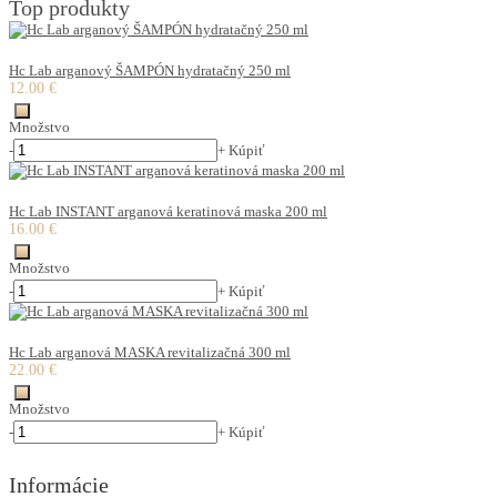
Top produkty
Hc Lab arganový ŠAMPÓN hydratačný 250 ml
12.00 €
Množstvo
-
+
Kúpiť
Hc Lab INSTANT arganová keratinová maska 200 ml
16.00 €
Množstvo
-
+
Kúpiť
Hc Lab arganová MASKA revitalizačná 300 ml
22.00 €
Množstvo
-
+
Kúpiť
Informácie