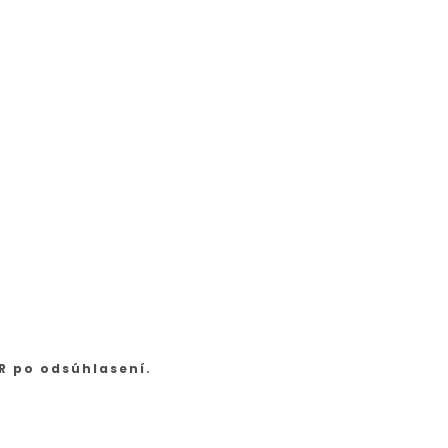
R po odsúhlasení.