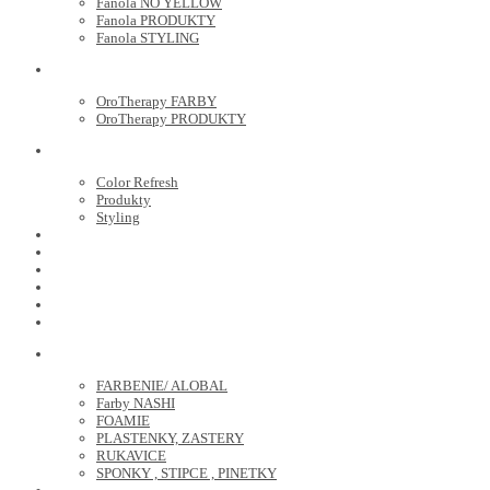
Fanola NO YELLOW
Fanola PRODUKTY
Fanola STYLING
ORO THERAPY
OroTherapy FARBY
OroTherapy PRODUKTY
MARIA NILA
Color Refresh
Produkty
Styling
JOICO
OLAPLEX
NOZNICE
KEFY
HREBENE
ELEKTRO
KADERNICKE POTREBY
FARBENIE/ ALOBAL
Farby NASHI
FOAMIE
PLASTENKY, ZASTERY
RUKAVICE
SPONKY , STIPCE , PINETKY