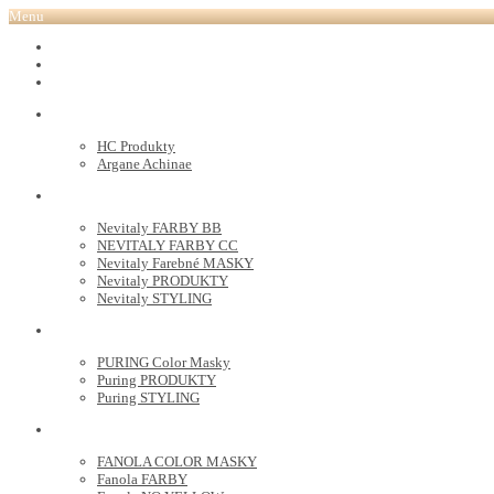
Menu
REVOX PLEX
Tutto FARBY
HC LABORATORY
HC Produkty
Argane Achinae
NEVITALY
Nevitaly FARBY BB
NEVITALY FARBY CC
Nevitaly Farebné MASKY
Nevitaly PRODUKTY
Nevitaly STYLING
PURING
PURING Color Masky
Puring PRODUKTY
Puring STYLING
FANOLA
FANOLA COLOR MASKY
Fanola FARBY