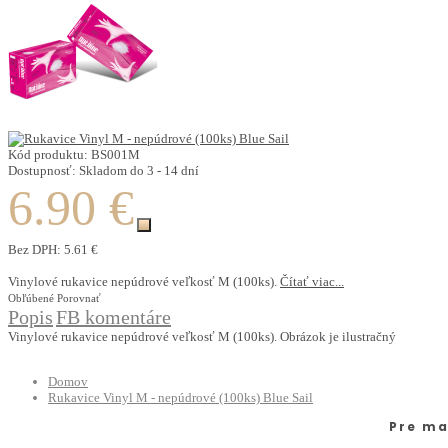
Kód produktu:
BS001M
Dostupnosť:
Skladom do 3 - 14 dní
6.90 €
Bez DPH:
5.61 €
Vinylové rukavice nepúdrové veľkosť M (100ks).
Čítať viac...
Obľúbené
Porovnať
Popis
FB komentáre
Vinylové rukavice nepúdrové veľkosť M (100ks). Obrázok je ilustračný
Domov
Rukavice Vinyl M - nepúdrové (100ks) Blue Sail
Pre ma