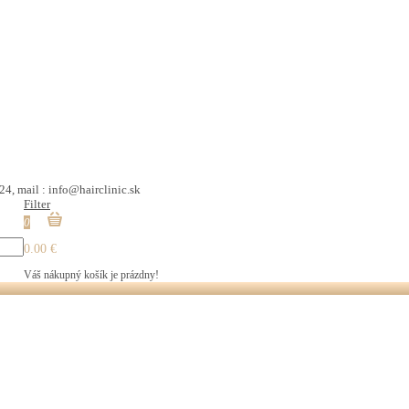
24, mail : info@hairclinic.sk
Filter
0
0.00 €
Váš nákupný košík je prázdny!