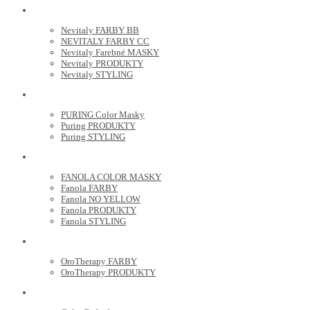
NEVITALY
Nevitaly FARBY BB
NEVITALY FARBY CC
Nevitaly Farebné MASKY
Nevitaly PRODUKTY
Nevitaly STYLING
PURING
PURING Color Masky
Puring PRODUKTY
Puring STYLING
FANOLA
FANOLA COLOR MASKY
Fanola FARBY
Fanola NO YELLOW
Fanola PRODUKTY
Fanola STYLING
ORO THERAPY
OroTherapy FARBY
OroTherapy PRODUKTY
MARIA NILA