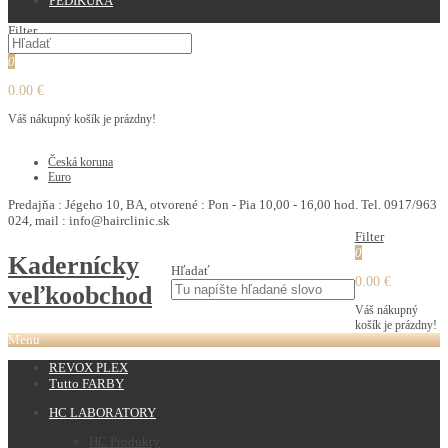
PEDIKURA
Filter
0
0.00 €
Váš nákupný košík je prázdny!
€
Česká koruna
Euro
Predajňa : Jégeho 10, BA, otvorené : Pon - Pia 10,00 - 16,00 hod. Tel. 0917/963
024, mail : info@hairclinic.sk
Filter
0
Kadernícky
Hľadať
0.00 €
veľkoobchod
Váš nákupný
košík je prázdny!
Menu
REVOX PLEX
Tutto FARBY
HC LABORATORY
HC Produkty