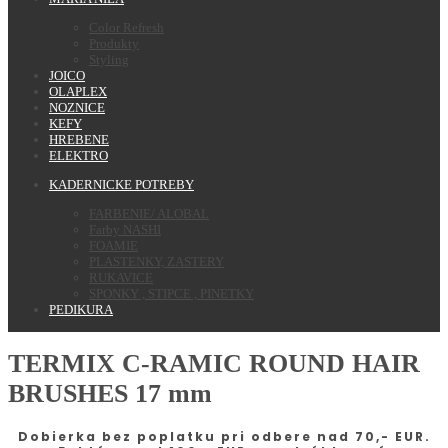
Color Refresh
Produkty
Styling
JOICO
OLAPLEX
NOZNICE
KEFY
HREBENE
ELEKTRO
KADERNICKE POTREBY
FARBENIE/ ALOBAL
Farby NASHI
FOAMIE
PLASTENKY, ZASTERY
RUKAVICE
SPONKY , STIPCE , PINETKY
PEDIKURA
TERMIX C-RAMIC ROUND HAIR
BRUSHES 17 mm
Dobierka bez poplatku pri odbere nad 70,- EUR.