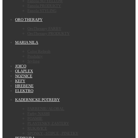
Fanola NO YELLOW
Fanola PRODUKTY
Fanola STYLING
ORO THERAPY
OroTherapy FARBY
OroTherapy PRODUKTY
MARIA NILA
Color Refresh
Produkty
Styling
JOICO
OLAPLEX
NOZNICE
KEFY
HREBENE
ELEKTRO
KADERNICKE POTREBY
FARBENIE/ ALOBAL
Farby NASHI
FOAMIE
PLASTENKY, ZASTERY
RUKAVICE
SPONKY , STIPCE , PINETKY