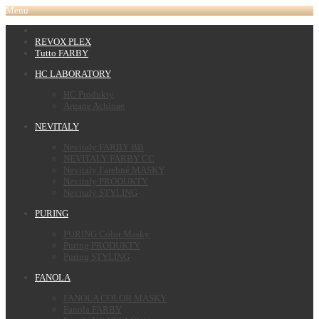
Menu
REVOX PLEX
Tutto FARBY
HC LABORATORY
HC Produkty
Argane Achinae
NEVITALY
Nevitaly FARBY BB
NEVITALY FARBY CC
Nevitaly Farebné MASKY
Nevitaly PRODUKTY
Nevitaly STYLING
PURING
PURING Color Masky
Puring PRODUKTY
Puring STYLING
FANOLA
FANOLA COLOR MASKY
Fanola FARBY