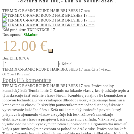
Faktúra nad 100,- EUR po odsúhlasení.
TERMIX C-RAMIC ROUND HAIR BRUSHES 17 mm
Kód produktu:
TXPPKTXCR-17
Dostupnosť:
Skladom
12.00 €
Bez DPH:
9.76 €
-
+
Kúpiť
TERMIX C-RAMIC ROUND HAIR BRUSHES 17 mm.
Čítať viac...
Obľúbené
Porovnať
Popis
FB komentáre
TERMIX C-RAMIC ROUND HAIR BRUSHES 17 mm. Profesionálny
keramický kefa Termix Ionic C-Ramic na fúkanie vlasov, ktorý udržuje teplo a
tým skracuje časť sušenie vlasov fénom. Kombinuje najnovšie keramickou a
iónovou technológiu pre vynikajúce dlhodobé účesy a zabraňuje lámaniu a
krepovateniu vlasov. Je skvelým pomocníkom pre jednoduché vyfúkanie a
vytvarovanie každého účesu. Kefa má keramický ionizačné povrch, ktorý
prispieva k zjemneniu vlasov a zvyšuje ich lesk. Zároveň zamedzuje
elektrizovanie vlasov a prispieva k ich zdravému vzhľadu. Vlákna kefy sú
vysoko odolná voči vysokým teplotám aj poškodenie. Ergonomická rukoväť
kefy s protišmykovým povrchom sa pohodlne drží v ruke. Profesionálna kefa
Termix Ceramic Ionic je vhodný pre použitie na krátke aj dlhé vlasy. Kefa je k