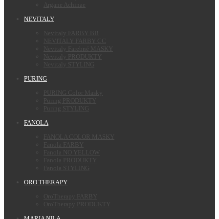
Argane Achinae
NEVITALY
Nevitaly FARBY BB
NEVITALY FARBY CC
Nevitaly Farebné MASKY
Nevitaly PRODUKTY
Nevitaly STYLING
PURING
PURING Color Masky
Puring PRODUKTY
Puring STYLING
FANOLA
FANOLA COLOR MASKY
Fanola FARBY
Fanola NO YELLOW
Fanola PRODUKTY
Fanola STYLING
ORO THERAPY
OroTherapy FARBY
OroTherapy PRODUKTY
MARIA NILA