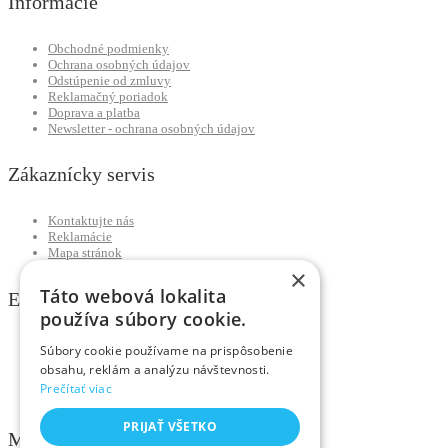
Informácie
Obchodné podmienky
Ochrana osobných údajov
Odstúpenie od zmluvy
Reklamačný poriadok
Doprava a platba
Newsletter - ochrana osobných údajov
Zákaznícky servis
Kontaktujte nás
Reklamácie
Mapa stránok
×
Táto webová lokalita
Extra
používa súbory cookie.
Výrobcovia
Súbory cookie používame na prispôsobenie
Darčekové poukážky
obsahu, reklám a analýzu návštevnosti.
Partnerský program
Prečítať viac
Akciový tovar
PRIJAŤ VŠETKO
Môj účet