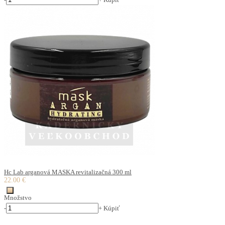
Hc Lab arganová MASKA revitalizačná 300 ml
22.00 €
Množstvo
-
+
Kúpiť