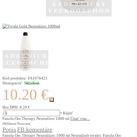
Kód produktu:
FA1076423
Dostupnosť:
Skladom
10.20 €
Bez DPH:
8.29 €
-
+
Kúpiť
Fanola Oro Therapy Neutralizer 1000 ml
Čítať viac...
Obľúbené
Porovnať
Popis
FB komentáre
Fanola Oro Therapy Neutralizer. 1000 ml Neutralizér trvalej. Fanola Oro