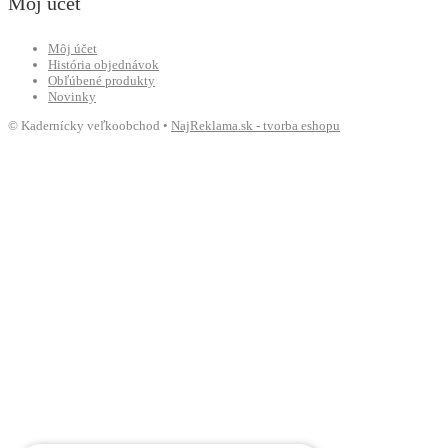
Môj účet
Môj účet
História objednávok
Obľúbené produkty
Novinky
© Kadernícky veľkoobchod •
NajReklama.sk - tvorba eshopu