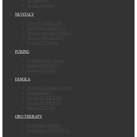
HC Produkty
Argane Achinae
NEVITALY
Nevitaly FARBY BB
NEVITALY FARBY CC
Nevitaly Farebné MASKY
Nevitaly PRODUKTY
Nevitaly STYLING
PURING
PURING Color Masky
Puring PRODUKTY
Puring STYLING
FANOLA
FANOLA COLOR MASKY
Fanola FARBY
Fanola NO YELLOW
Fanola PRODUKTY
Fanola STYLING
ORO THERAPY
OroTherapy FARBY
OroTherapy PRODUKTY