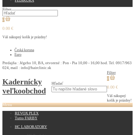
PEDIKURA
Filter
0
0.00 €
Váš nákupný košík je prázdny!
€
Česká koruna
Euro
Predajňa : Jégeho 10, BA, otvorené : Pon - Pia 10,00 - 16,00 hod. Tel. 0917/963
024, mail : info@hairclinic.sk
Filter
0
Kadernícky
Hľadať
0.00 €
veľkoobchod
Váš nákupný
košík je prázdny!
Menu
REVOX PLEX
Tutto FARBY
HC LABORATORY