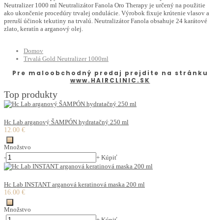
Neutralizer 1000 ml Neutralizátor Fanola Oro Therapy je určený na použitie
ako ukončenie procedúry trvalej ondulácie. Výrobok fixuje krútenie vlasov a
preruší účinok tekutiny na trvalú. Neutralizátor Fanola obsahuje 24 karátové
zlato, keratín a arganový olej.
Domov
Trvalá Gold Neutralizer 1000ml
Pre maloobchodný predaj prejdite na stránku
www.HAIRCLINIC.SK
Top produkty
Hc Lab arganový ŠAMPÓN hydratačný 250 ml
12.00 €
Množstvo
-
+
Kúpiť
Hc Lab INSTANT arganová keratinová maska 200 ml
16.00 €
Množstvo
-
+
Kúpiť