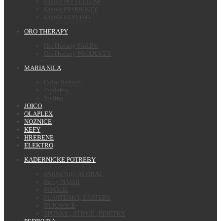
Fanola NO YELLOW
Fanola PRODUKTY
Fanola STYLING
ORO THERAPY
OroTherapy FARBY
OroTherapy PRODUKTY
MARIA NILA
Color Refresh
Produkty
Styling
JOICO
OLAPLEX
NOZNICE
KEFY
HREBENE
ELEKTRO
KADERNICKE POTREBY
FARBENIE/ ALOBAL
Farby NASHI
FOAMIE
PLASTENKY, ZASTERY
RUKAVICE
SPONKY , STIPCE , PINETKY