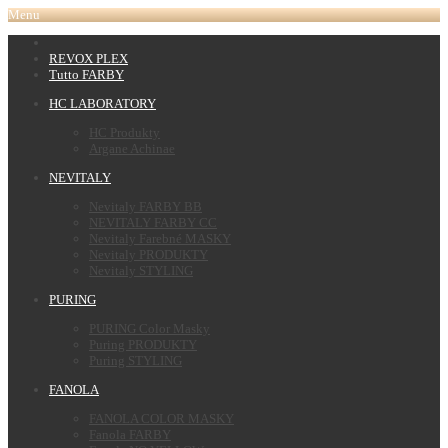
Menu
REVOX PLEX
Tutto FARBY
HC LABORATORY
HC Produkty
Argane Achinae
NEVITALY
Nevitaly FARBY BB
NEVITALY FARBY CC
Nevitaly Farebné MASKY
Nevitaly PRODUKTY
Nevitaly STYLING
PURING
PURING Color Masky
Puring PRODUKTY
Puring STYLING
FANOLA
FANOLA COLOR MASKY
Fanola FARBY