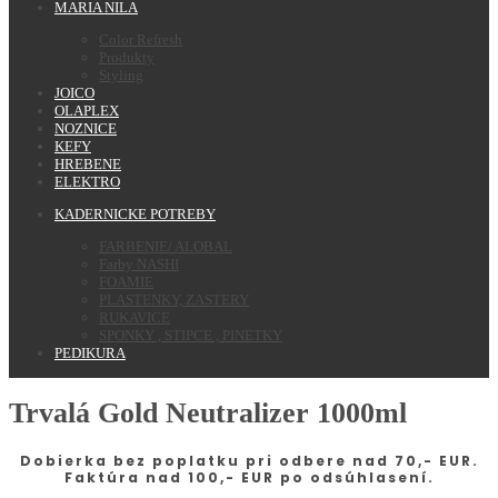
MARIA NILA
Color Refresh
Produkty
Styling
JOICO
OLAPLEX
NOZNICE
KEFY
HREBENE
ELEKTRO
KADERNICKE POTREBY
FARBENIE/ ALOBAL
Farby NASHI
FOAMIE
PLASTENKY, ZASTERY
RUKAVICE
SPONKY , STIPCE , PINETKY
PEDIKURA
Trvalá Gold Neutralizer 1000ml
Dobierka bez poplatku pri odbere nad 70,- EUR.
Faktúra nad 100,- EUR po odsúhlasení.