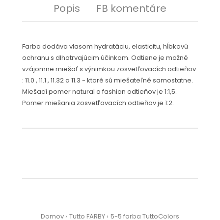
Popis
FB komentáre
Farba dodáva vlasom hydratáciu, elasticitu, hĺbkovú
ochranu s dlhotrvajúcim účinkom. Odtiene je možné
vzájomne miešať s výnimkou zosvetľovacích odtieňov
: 11.0 , 11.1 , 11.32 a 11.3 - ktoré sú miešateľné samostatne.
Miešací pomer natural a fashion odtieňov je 1:1,5.
Pomer miešania zosvetľovacích odtieňov je 1:2.
Domov
Tutto FARBY
5-5 farba TuttoColors