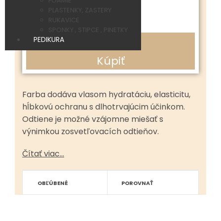
5.99 €
FOAMIE
PLASTENKY, ZASTERY
RUKAVICE
Bez DPH:
4.87 €
SPONKY , STIPCE , PINETKY
-
+
PEDIKURA
Kúpiť
Farba dodáva vlasom hydratáciu, elasticitu,
hĺbkovú ochranu s dlhotrvajúcim účinkom.
Odtiene je možné vzájomne miešať s
výnimkou zosvetľovacích odtieňov.
Čítať viac...
OBĽÚBENÉ
POROVNAŤ