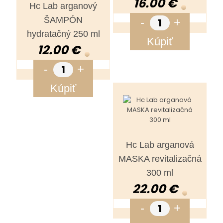
16.00 €
Hc Lab arganový
ŠAMPÓN
-
+
hydratačný 250 ml
Kúpiť
12.00 €
-
+
Kúpiť
Hc Lab arganová
MASKA revitalizačná
300 ml
22.00 €
-
+