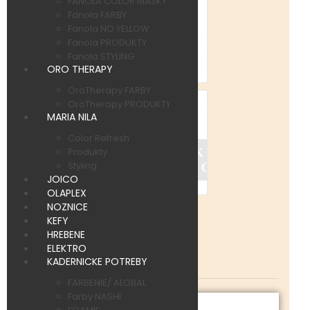
FANOLA COLOR MASKY
Fanola FARBY
Fanola NO YELLOW
Fanola PRODUKTY
Fanola STYLING
ORO THERAPY
OroTherapy FARBY
OroTherapy PRODUKTY
MARIA NILA
Color Refresh
Produkty
Styling
JOICO
OLAPLEX
NOZNICE
KEFY
HREBENE
ELEKTRO
Kód produktu:
MXCLE00352
KADERNICKE POTREBY
Dostupnosť:
Skladom
FARBENIE/ ALOBAL
Farby NASHI